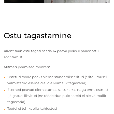
Ostu tagastamine
Klient saab ostu tagasi saada 14 päeva jooksul pärast ostu
sooritamist.
Mitmed peamised mõisted:
Ostetud toode peaks olema standardiseeritud (eritellimusel
valmistatud esemeid ei ole võimalik tagastada)
Esemed peavad olema samas seisukorras nagu enne ostmist
(lõigatud, lihvitud jne töödeldud puittooteid ei ole võimalik
tagastada)
Tootel ei tohiks olla kahjustusi