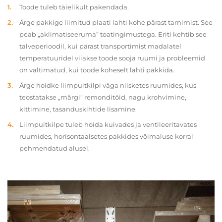
Toode tuleb täielikult pakendada.
Ärge pakkige liimitud plaati lahti kohe pärast tarnimist. See
peab „aklimatiseeruma” toatingimustega. Eriti kehtib see
talveperioodil, kui pärast transportimist madalatel
temperatuuridel viiakse toode sooja ruumi ja probleemid
on vältimatud, kui toode koheselt lahti pakkida.
Ärge hoidke liimpuitkilpi väga niisketes ruumides, kus
teostatakse „märgi” remonditöid, nagu krohvimine,
kittimine, tasanduskihtide lisamine.
Liimpuitkilpe tuleb hoida kuivades ja ventileeritavates
ruumides, horisontaalsetes pakkides võimaluse korral
pehmendatud alusel.