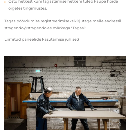
Ostu hetkest kuni tagastamise hetkeni tuleb kaupa hoida
õigetes tingimustes.
Tagasipöördumise registreerimiseks kirjutage meile aadressil
stragendo@stragendo.ee märkega "Tagasi".
Liimitud paneelide kasutamise juhised