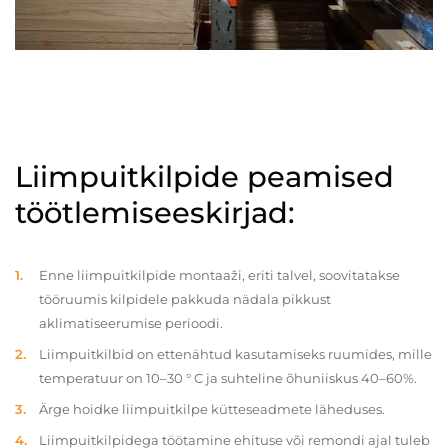
Liimpuitkilpide peamised
töötlemiseeskirjad:
Enne liimpuitkilpide montaaži, eriti talvel, soovitatakse
tööruumis kilpidele pakkuda nädala pikkust
aklimatiseerumise perioodi.
Liimpuitkilbid on ettenähtud kasutamiseks ruumides, mille
temperatuur on 10–30 ° C ja suhteline õhuniiskus 40–60%.
Ärge hoidke liimpuitkilpe kütteseadmete läheduses.
Liimpuitkilpidega töötamine ehituse või remondi ajal tuleb