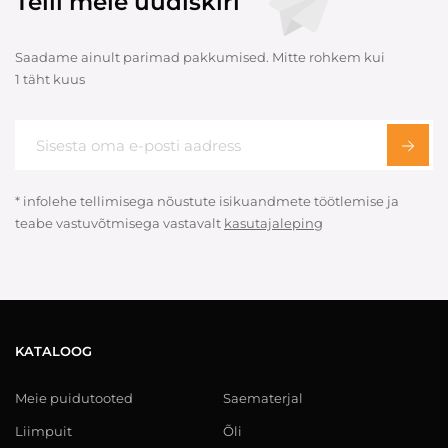
Telli meie uudiskiri
Saadame ainult parimad pakkumised. Mitte rohkem kui
1 täht kuus
* infolehe tellimisega nõustute isikuandmete töötlemise ja
teabe vastuvõtmisega vastavalt
kasutajaleping
KATALOOG
Meie puidutooted
Saematerjal
Liimpuit
Õli