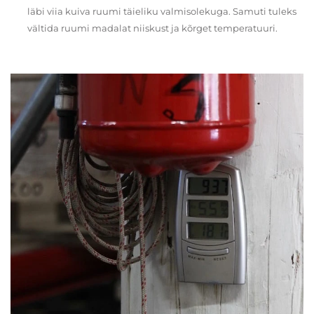
läbi viia kuiva ruumi täieliku valmisolekuga. Samuti tuleks
vältida ruumi madalat niiskust ja kõrget temperatuuri.