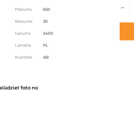
Platums
650
Biezums
30
Garums
2400
Lamella
PL
Kvalitāte
AB
alūdziet foto no