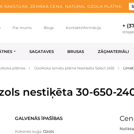
K RAKSTURA, ZEMĀKA CENA. NATURAL OZOLA PLĀTNE.
S
+ (3
a
Par mums
Blogs
Kontaktinformācija
strag
ĀTNES
SAGATAVES
BRUSAS
ZĀĢMATERIĀLI
olkoka plātnes
Ozolkoka lameļu plātne Nestiķēta Select (AB)
Līmēt
zols nestiķēta 30-650-24
Cen
GALVENĀS ĪPAŠĪBAS
Nolikta
Koksnes suga
Ozols