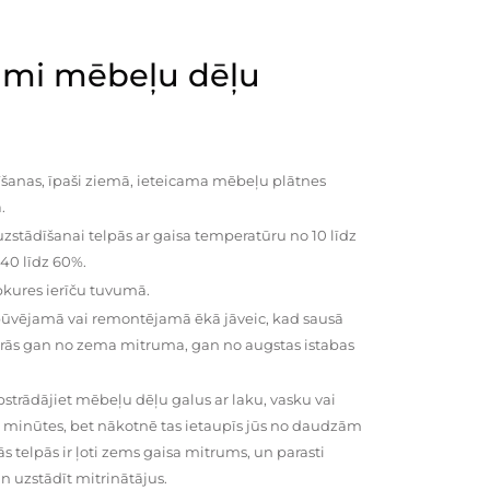
mi mēbeļu dēļu
šanas, īpaši ziemā, ieteicama mēbeļu plātnes
.
zstādīšanai telpās ar gaisa temperatūru no 10 līdz
 40 līdz 60%.
pkures ierīču tuvumā.
būvējamā vai remontējamā ēkā jāveic, kad sausā
vairās gan no zema mitruma, gan no augstas istabas
trādājiet mēbeļu dēļu galus ar laku, vasku vai
0 minūtes, bet nākotnē tas ietaupīs jūs no daudzām
telpās ir ļoti zems gaisa mitrums, un parasti
n uzstādīt mitrinātājus.