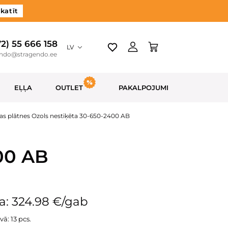
katīt
72) 55 666 158
LV
endo@stragendo.ee
EĻĻA
OUTLET
PAKALPOJUMI
as plātnes Ozols nestiķēta 30-650-2400 AB
00 AB
a: 324.98 €/gab
vā: 13 pcs.