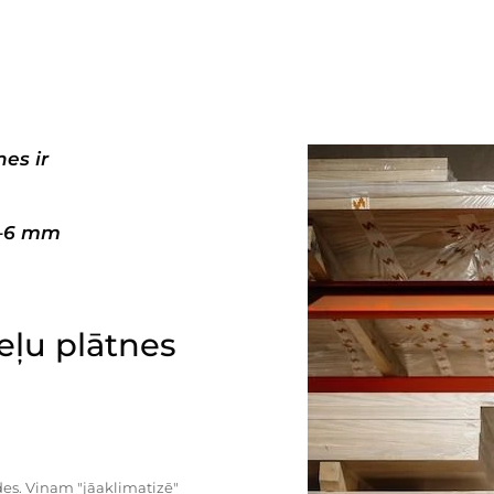
es ir
3–6 mm
ļu plātnes
es. Viņam "jāaklimatizē"