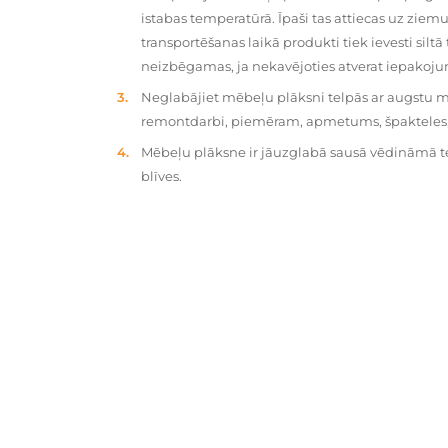
istabas temperatūrā. Īpaši tas attiecas uz zie
transportēšanas laikā produkti tiek ievesti silt
neizbēgamas, ja nekavējoties atverat iepakoj
Neglabājiet mēbeļu plāksni telpās ar augstu mit
remontdarbi, piemēram, apmetums, špakteles, 
Mēbeļu plāksne ir jāuzglabā sausā vēdināmā tel
blīves.