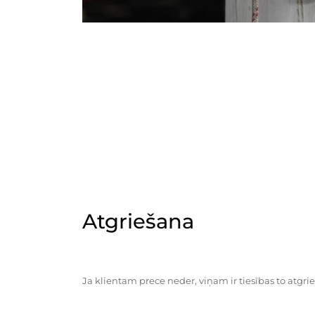
Atgriešana
Ja klientam prece neder, viņam ir tiesības to atgrie