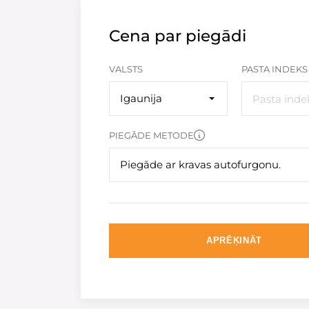
Cena par piegādi
VALSTS
PASTA INDEKS
Igaunija
PIEGĀDE METODE
Piegāde ar kravas autofurgonu.
APRĒĶINĀT