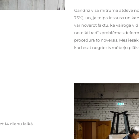
Gandrīz visa mitruma atdeve no
75%), un, ja telpa ir sausa un ka
var novērot faktu, ka vairoga vid
noteikti radīs problēmas deformā
procedūra to novērsīs. Mēs iesa
kad esat nogriezis mēbeļu plāks
zt 14 dienu laikā.