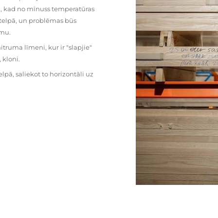
mu, kad no mīnuss temperatūras
ā telpā, un problēmas būs
umu.
ruma līmeni, kur ir "slapjie"
kloni.
pā, saliekot to horizontāli uz