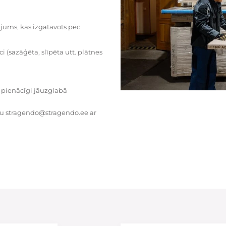
dājums, kas izgatavots pēc
i (sazāģēta, slīpēta utt. plātnes
 pienācīgi jāuzglabā
tu stragendo@stragendo.ee ar