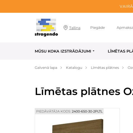
VAIRĀ
Piegāde
Apmaks
Tallina
MŪSU KOKA IZSTRĀDĀJUMI
LĪMĒTAS PL
Galvenā lapa
Katalogu
Līmētas plātnes
Oz
Līmētas plātnes O
PIEDĀVĀTĀJA KODS:
2400-650-30-2PLTL