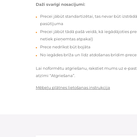
Daži svarīgi nosacījumi:
Precei jābūt standartizētai, tas nevar būt izstrā
pasūtījuma
Precei jābūt tādā pašā veidā, kā iegādājoties prec
netiek pieņemtas atpakaļ)
Prece nedrīkst būt bojāta
No iegādes brīža un līdz atdošanas brīdim prece
Lai noformētu atgriešanu, rakstiet mums uz e-pas
atzīmi “Atgriešana”.
Mēbeļu plātnes lietošanas instrukcija