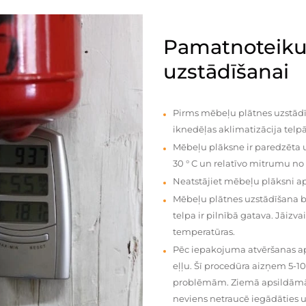
Pamatnoteiku
uzstādīšanai
Pirms mēbeļu plātnes uzstādī
iknedēļas aklimatizācija telpā
Mēbeļu plāksne ir paredzēta u
30 ° C un relatīvo mitrumu no
Neatstājiet mēbeļu plāksni a
Mēbeļu plātnes uzstādīšana 
telpa ir pilnībā gatava. Jāiz
temperatūras.
Pēc iepakojuma atvēršanas aps
eļļu. Šī procedūra aizņem 5-1
problēmām. Ziemā apsildāmās 
neviens netraucē iegādāties u