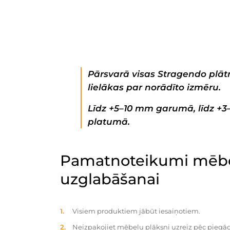
Pārsvarā visas Stragendo plātn
lielākas par norādīto izmēru.
Līdz +5–10 mm garumā, līdz +
platumā.
Pamatnoteikumi mēbe
uzglabāšanai
Visiem produktiem jābūt iesaiņotiem.
Neizpakojiet mēbeļu plāksni uzreiz pēc piegād