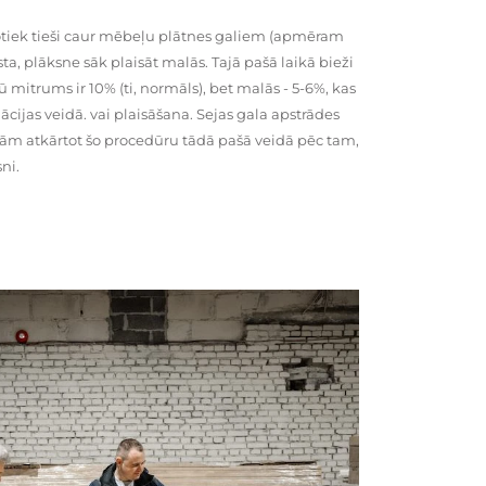
tiek tieši caur mēbeļu plātnes galiem (apmēram
rsta, plāksne sāk plaisāt malās. Tajā pašā laikā bieži
ū mitrums ir 10% (ti, normāls), bet malās - 5-6%, kas
cijas veidā. vai plaisāšana. Sejas gala apstrādes
kām atkārtot šo procedūru tādā pašā veidā pēc tam,
ni.