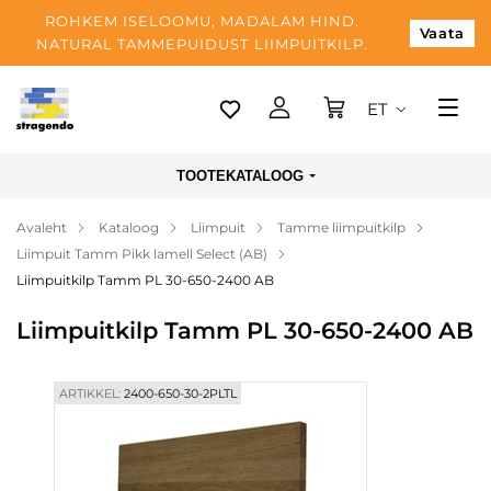
ROHKEM ISELOOMU, MADALAM HIND.
Vaata
NATURAL TAMMEPUIDUST LIIMPUITKILP.
ET
Tallinn
TOOTEKATALOOG
Tarnimine
Avaleht
Kataloog
Liimpuit
Tamme liimpuitkilp
Makse
Liimpuit Tamm Pikk lamell Select (AB)
Meist
Liimpuitkilp Tamm PL 30-650-2400 AB
Blogi
Liimpuitkilp Tamm PL 30-650-2400 AB
Kontaktid
ARTIKKEL:
2400-650-30-2PLTL