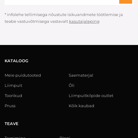
* infolehe tellimisega nõustute isikuandmete töötlemise ja
teabe vastuvõtmisega vastavalt
kasutajaleping
KATALOOG
Meie puidutooted
Saematerjal
Liimpuit
Õli
Toorikud
Liimpuitkilpide outlet
Pruss
Kõik kaubad
TEAVE