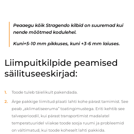
Peaaegu kõik Stragendo kilbid on suuremad kui
nende mõõtmed kodulehel.
Kuni+5-10 mm pikkuses, kuni +3-6 mm laiuses.
Liimpuitkilpide peamised
säilituseeskirjad:
Toode tuleb täielikult pakendada.
Ärge pakkige liimitud plaati lahti kohe pärast tarnimist. See
peab „aklimatiseeruma” toatingimustega. Eriti kehtib see
talveperioodil, kui pärast transportimist madalatel
temperatuuridel viiakse toode sooja ruumi ja probleemid
on vältimatud, kui toode koheselt lahti pakkida.