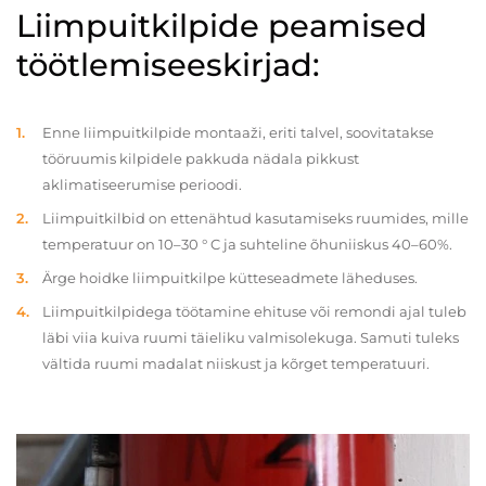
Liimpuitkilpide peamised
töötlemiseeskirjad:
Enne liimpuitkilpide montaaži, eriti talvel, soovitatakse
tööruumis kilpidele pakkuda nädala pikkust
aklimatiseerumise perioodi.
Liimpuitkilbid on ettenähtud kasutamiseks ruumides, mille
temperatuur on 10–30 ° C ja suhteline õhuniiskus 40–60%.
Ärge hoidke liimpuitkilpe kütteseadmete läheduses.
Liimpuitkilpidega töötamine ehituse või remondi ajal tuleb
läbi viia kuiva ruumi täieliku valmisolekuga. Samuti tuleks
vältida ruumi madalat niiskust ja kõrget temperatuuri.