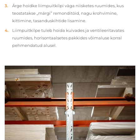
Ärge hoidke liimpuitkilpi väga niisketes ruumides, kus
teostatakse „märgi” remonditöid, nagu krohvimine,
kittimine, tasanduskihtide lisamine.
Liimpuitkilpe tuleb hoida kuivades ja ventileeritavates
ruumides, horisontaalsetes pakkides võimaluse korral
pehmendatud alusel.