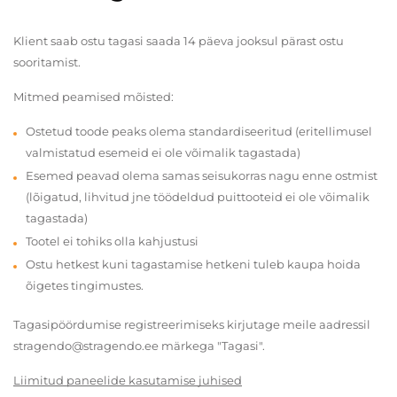
Klient saab ostu tagasi saada 14 päeva jooksul pärast ostu
sooritamist.
Mitmed peamised mõisted:
Ostetud toode peaks olema standardiseeritud (eritellimusel
valmistatud esemeid ei ole võimalik tagastada)
Esemed peavad olema samas seisukorras nagu enne ostmist
(lõigatud, lihvitud jne töödeldud puittooteid ei ole võimalik
tagastada)
Tootel ei tohiks olla kahjustusi
Ostu hetkest kuni tagastamise hetkeni tuleb kaupa hoida
õigetes tingimustes.
Tagasipöördumise registreerimiseks kirjutage meile aadressil
stragendo@stragendo.ee märkega "Tagasi".
Liimitud paneelide kasutamise juhised