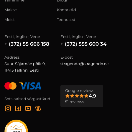
Tarnimine
Blogi
Makse
Kontaktid
Meist
Teenused
Eesti, Inglise, Vene
Eesti, Inglise, Vene
+ (372) 55 666 158
+ (372) 555 600 34
Aadress
E-post
Suur-Sõjamäe põik 9,
stragendo@stragendo.ee
11415 Tallinn, Eesti
Google reviews
4.9
Sotsiaalsed võrgustikud
51 reviews