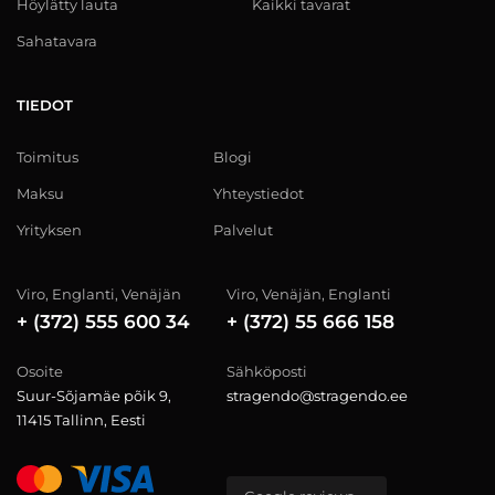
Höylätty lauta
Kaikki tavarat
Sahatavara
TIEDOT
Toimitus
Blogi
Maksu
Yhteystiedot
Yrityksen
Palvelut
Viro, Englanti, Venäjän
Viro, Venäjän, Englanti
+ (372) 555 600 34
+ (372) 55 666 158
Osoite
Sähköposti
Suur-Sõjamäe põik 9,
stragendo@stragendo.ee
11415 Tallinn, Eesti