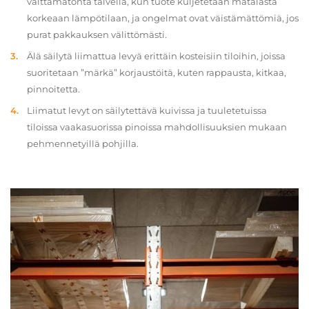
välttämätöntä talvella, kun tuote kuljetetaan matalasta
korkeaan lämpötilaan, ja ongelmat ovat väistämättömiä, jos
purat pakkauksen välittömästi.
Älä säilytä liimattua levyä erittäin kosteisiin tiloihin, joissa
suoritetaan ”märkä” korjaustöitä, kuten rappausta, kitkaa,
pinnoitetta.
Liimatut levyt on säilytettävä kuivissa ja tuuletetuissa
tiloissa vaakasuorissa pinoissa mahdollisuuksien mukaan
pehmennetyillä pohjilla.