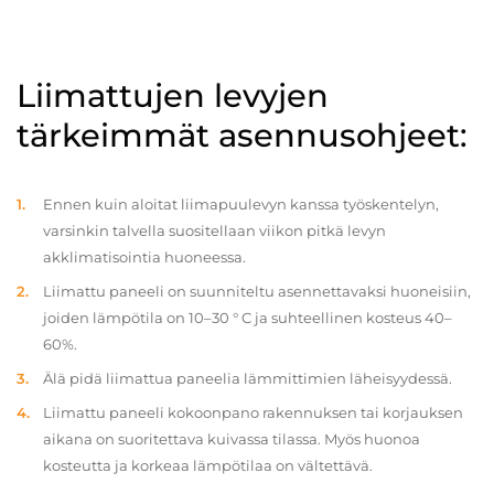
Liimattujen levyjen
tärkeimmät asennusohjeet:
Ennen kuin aloitat liimapuulevyn kanssa työskentelyn,
varsinkin talvella suositellaan viikon pitkä levyn
akklimatisointia huoneessa.
Liimattu paneeli on suunniteltu asennettavaksi huoneisiin,
joiden lämpötila on 10–30 ° C ja suhteellinen kosteus 40–
60%.
Älä pidä liimattua paneelia lämmittimien läheisyydessä.
Liimattu paneeli kokoonpano rakennuksen tai korjauksen
aikana on suoritettava kuivassa tilassa. Myös huonoa
kosteutta ja korkeaa lämpötilaa on vältettävä.