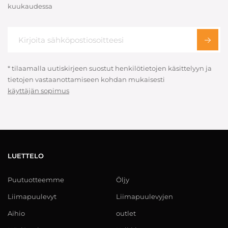
kuukaudessa
* tilaamalla uutiskirjeen suostut henkilötietojen käsittelyyn ja
tietojen vastaanottamiseen kohdan mukaisesti
käyttäjän sopimus
LUETTELO
Puutuotteemme
Öljy
Liimapuulevyt
Liimapuulevyjen
Aihio
outlet