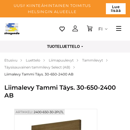
UUSI! KIINTEÄHINTAINEN TOIMITUS
Lue
lisää
HELSINGIN ALUEELLE
FI
Tallinn
TUOTELUETTELO
Toimitus
Etusivu
Luettelo
Liimapuulevyt
Tammilevyt
Maksu
Täysisauvainen tammilevy Select (AB)
Yrityksen
Liimalevy Tammi Täys. 30-650-2400 AB
Blogi
Liimalevy Tammi Täys. 30-650-2400
AB
Yhteystiedot
ARTIKKELI:
2400-650-30-2PLTL