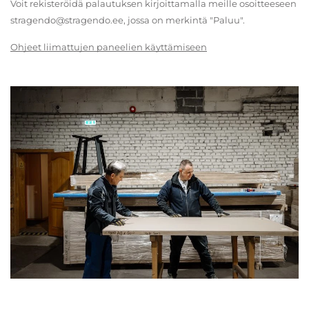
Voit rekisteröidä palautuksen kirjoittamalla meille osoitteeseen
stragendo@stragendo.ee, jossa on merkintä "Paluu".
Ohjeet liimattujen paneelien käyttämiseen