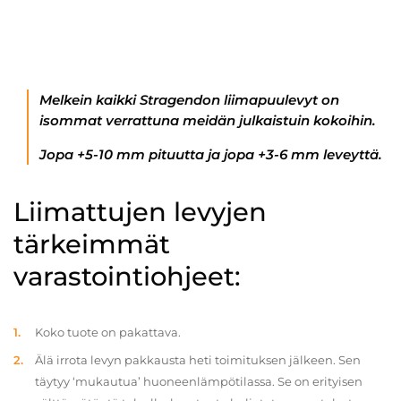
Melkein kaikki Stragendon liimapuulevyt on
isommat verrattuna meidän julkaistuin kokoihin.
Jopa +5-10 mm pituutta ja jopa +3-6 mm leveyttä.
Liimattujen levyjen
tärkeimmät
varastointiohjeet:
Koko tuote on pakattava.
Älä irrota levyn pakkausta heti toimituksen jälkeen. Sen
täytyy ‘mukautua’ huoneenlämpötilassa. Se on erityisen