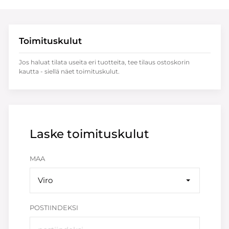
Toimituskulut
Jos haluat tilata useita eri tuotteita, tee tilaus ostoskorin
kautta - siellä näet toimituskulut.
Laske toimituskulut
MAA
Viro
POSTIINDEKSI