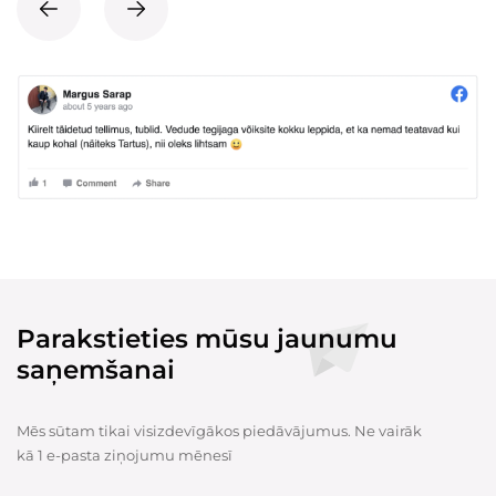
Parakstieties mūsu jaunumu
saņemšanai
Mēs sūtam tikai visizdevīgākos piedāvājumus. Ne vairāk
kā 1 e-pasta ziņojumu mēnesī