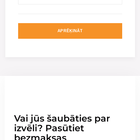
APRĒĶINĀT
Vai jūs šaubāties par
izvēli? Pasūtiet
bezmaksas