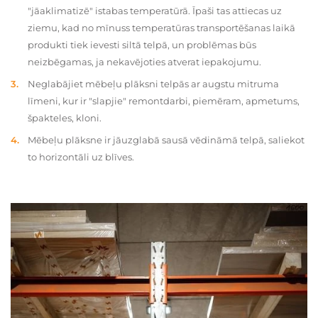
"jāaklimatizē" istabas temperatūrā. Īpaši tas attiecas uz
ziemu, kad no mīnuss temperatūras transportēšanas laikā
produkti tiek ievesti siltā telpā, un problēmas būs
neizbēgamas, ja nekavējoties atverat iepakojumu.
Neglabājiet mēbeļu plāksni telpās ar augstu mitruma
līmeni, kur ir "slapjie" remontdarbi, piemēram, apmetums,
špakteles, kloni.
Mēbeļu plāksne ir jāuzglabā sausā vēdināmā telpā, saliekot
to horizontāli uz blīves.