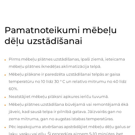
Pamatnoteikumi mēbeļu
dēļu uzstādīšanai
Pirms mēbeļu plātnes uzstādīšanas, īpaši ziemā, ieteicama
mēbeļu plātnes iknedēļas aklimatizācija telpā.
Mēbeļu plāksne ir paredzēta uzstādīšanai telpās ar gaisa
temperatūru no 10 līdz 30 ° C un relatīvo mitrumu no 40 līdz
60%.
Neatstājiet mēbeļu plāksni apkures ierīču tuvumā.
Mēbeļu plātnes uzstādīšana būvējamā vai remontējamā ēkā
jāveic, kad sausā telpa ir pilnībā gatava. Jāizvairās gan no
zema mitruma, gan no augstas istabas temperatūras.
Pēc iepakojuma atvēršanas apstrādājiet mēbeļu dēļu galus ar
laku, vasku vai eļļu. Šī procedūra aizņem 5-10 minūtes, bet