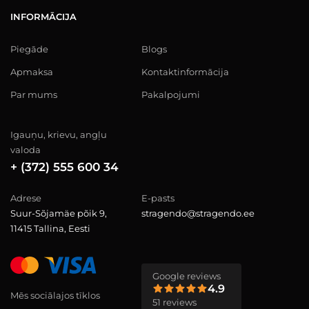
INFORMĀCIJA
Piegāde
Blogs
Apmaksa
Kontaktinformācija
Par mums
Pakalpojumi
Igauņu, krievu, angļu
valoda
+ (372) 555 600 34
Adrese
E-pasts
Suur-Sõjamäe põik 9,
stragendo@stragendo.ee
11415 Tallina, Eesti
Google reviews
4.9
Mēs sociālajos tīklos
51 reviews