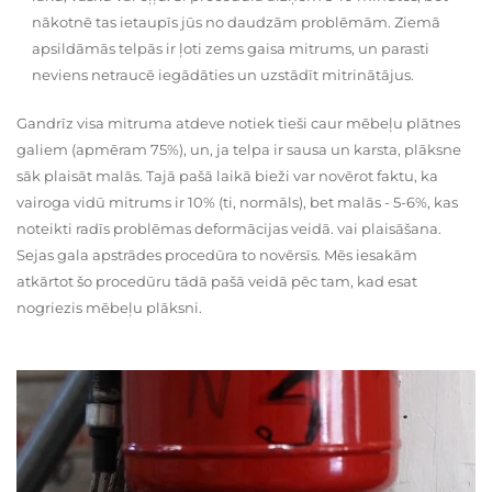
nākotnē tas ietaupīs jūs no daudzām problēmām. Ziemā
apsildāmās telpās ir ļoti zems gaisa mitrums, un parasti
neviens netraucē iegādāties un uzstādīt mitrinātājus.
Gandrīz visa mitruma atdeve notiek tieši caur mēbeļu plātnes
galiem (apmēram 75%), un, ja telpa ir sausa un karsta, plāksne
sāk plaisāt malās. Tajā pašā laikā bieži var novērot faktu, ka
vairoga vidū mitrums ir 10% (ti, normāls), bet malās - 5-6%, kas
noteikti radīs problēmas deformācijas veidā. vai plaisāšana.
Sejas gala apstrādes procedūra to novērsīs. Mēs iesakām
atkārtot šo procedūru tādā pašā veidā pēc tam, kad esat
nogriezis mēbeļu plāksni.