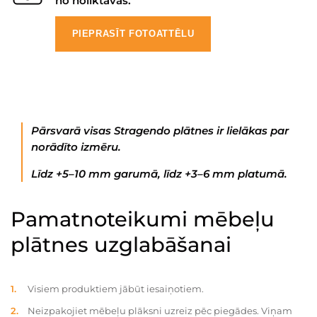
no noliktavas.
PIEPRASĪT FOTOATTĒLU
Pārsvarā visas Stragendo plātnes ir lielākas par
norādīto izmēru.
Līdz +5–10 mm garumā, līdz +3–6 mm platumā.
Pamatnoteikumi mēbeļu
plātnes uzglabāšanai
Visiem produktiem jābūt iesaiņotiem.
Neizpakojiet mēbeļu plāksni uzreiz pēc piegādes. Viņam