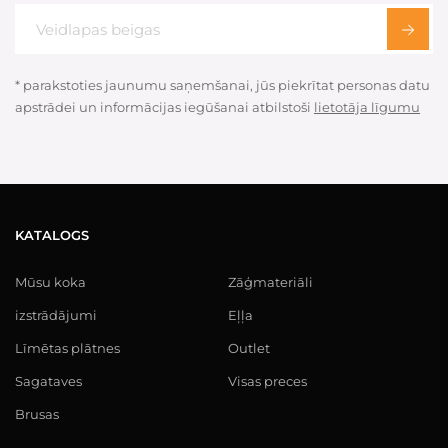
* parakstoties jaunumu saņemšanai, jūs piekrītat personas datu
apstrādei un informācijas iegūšanai atbilstoši
lietotāja līgumu
KATALOGS
Mūsu koka
Zāģmateriāli
izstrādājumi
Eļļa
Līmētas plātnes
Outlet
Sagataves
Visas preces
Brusas