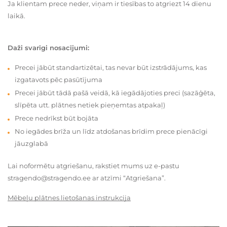
Ja klientam prece neder, viņam ir tiesības to atgriezt 14 dienu
laikā.
Daži svarīgi nosacījumi:
Precei jābūt standartizētai, tas nevar būt izstrādājums, kas
izgatavots pēc pasūtījuma
Precei jābūt tādā pašā veidā, kā iegādājoties preci (sazāģēta,
slīpēta utt. plātnes netiek pieņemtas atpakaļ)
Prece nedrīkst būt bojāta
No iegādes brīža un līdz atdošanas brīdim prece pienācīgi
jāuzglabā
Lai noformētu atgriešanu, rakstiet mums uz e-pastu
stragendo@stragendo.ee ar atzīmi “Atgriešana”.
Mēbeļu plātnes lietošanas instrukcija