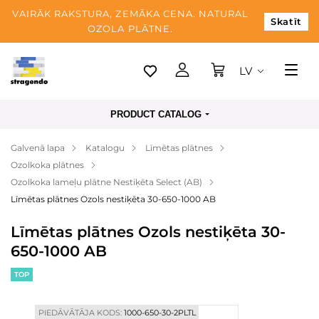
VAIRĀK RAKSTURA, ZEMĀKA CENA. NATURAL
Skatīt
OZOLA PLĀTNE.
LV
Tallina
PRODUCT CATALOG
Piegāde
Galvenā lapa
Katalogu
Līmētas plātnes
Apmaksa
Ozolkoka plātnes
Par mums
Ozolkoka lameļu plātne Nestiķēta Select (AB)
Līmētas plātnes Ozols nestiķēta 30-650-1000 AB
Blogs
Līmētas plātnes Ozols nestiķēta 30-
Kontaktinformācija
650-1000 AB
TOP
PIEDĀVĀTĀJA KODS:
1000-650-30-2PLTL