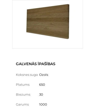
GALVENĀS ĪPAŠĪBAS
Koksnes suga
Ozols
Platums
650
Biezums
30
Garums
1000