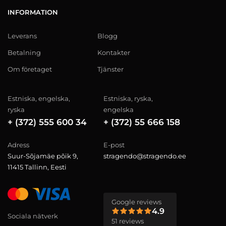
INFORMATION
Leverans
Blogg
Betalning
Kontakter
Om företaget
Tjänster
Estniska, engelska,
Estniska, ryska,
ryska
engelska
+ (372) 555 600 34
+ (372) 55 666 158
Adress
E-post
Suur-Sõjamäe põik 9,
stragendo@stragendo.ee
11415 Tallinn, Eesti
Google reviews
4.9
Sociala nätverk
51 reviews