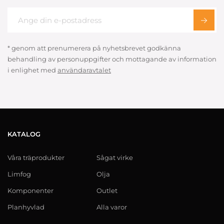
* genom att prenumerera på nyhetsbrevet godkänna
behandling av personuppgifter och mottagande av information
i enlighet med
användaravtalet
KATALOG
Våra träprodukter
Sågat virke
Limfog
Olja
Komponenter
Outlet
Planhyvlad
Alla varor