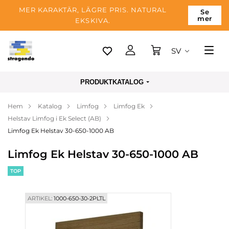
MER KARAKTÄR, LÄGRE PRIS. NATURAL
Se
mer
EKSKIVA.
SV
Tallinn
PRODUKTKATALOG
Leverans
Hem
Katalog
Limfog
Limfog Ek
Betalning
Helstav Limfog i Ek Select (AB)
Om företaget
Limfog Ek Helstav 30-650-1000 AB
Blogg
Limfog Ek Helstav 30-650-1000 AB
Kontakter
TOP
ARTIKEL:
1000-650-30-2PLTL