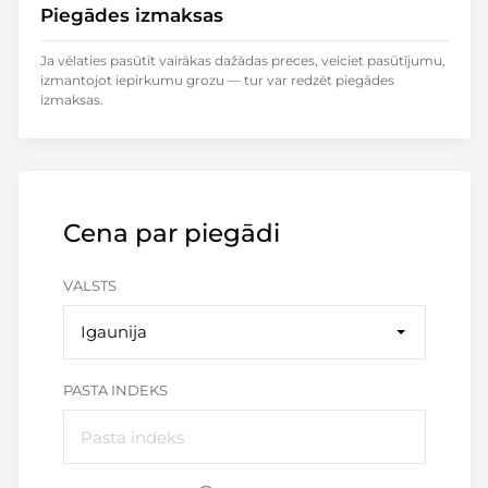
Piegādes izmaksas
Ja vēlaties pasūtīt vairākas dažādas preces, veiciet pasūtījumu,
izmantojot iepirkumu grozu — tur var redzēt piegādes
izmaksas.
Cena par piegādi
VALSTS
Igaunija
PASTA INDEKS