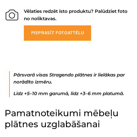
Vēlaties redzēt īsto produktu? Palūdziet foto
no noliktavas.
PIEPRASĪT FOTOATTĒLU
Pārsvarā visas Stragendo plātnes ir lielākas par
norādīto izmēru.
Līdz +5–10 mm garumā, līdz +3–6 mm platumā.
Pamatnoteikumi mēbeļu
plātnes uzglabāšanai