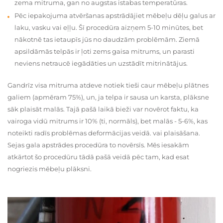
zema mitruma, gan no augstas istabas temperatūras.
Pēc iepakojuma atvēršanas apstrādājiet mēbeļu dēļu galus ar
laku, vasku vai eļļu. Šī procedūra aizņem 5-10 minūtes, bet
nākotnē tas ietaupīs jūs no daudzām problēmām. Ziemā
apsildāmās telpās ir ļoti zems gaisa mitrums, un parasti
neviens netraucē iegādāties un uzstādīt mitrinātājus.
Gandrīz visa mitruma atdeve notiek tieši caur mēbeļu plātnes
galiem (apmēram 75%), un, ja telpa ir sausa un karsta, plāksne
sāk plaisāt malās. Tajā pašā laikā bieži var novērot faktu, ka
vairoga vidū mitrums ir 10% (ti, normāls), bet malās - 5-6%, kas
noteikti radīs problēmas deformācijas veidā. vai plaisāšana.
Sejas gala apstrādes procedūra to novērsīs. Mēs iesakām
atkārtot šo procedūru tādā pašā veidā pēc tam, kad esat
nogriezis mēbeļu plāksni.