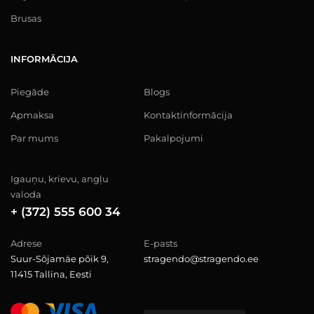
Brusas
INFORMĀCIJA
Piegāde
Blogs
Apmaksa
Kontaktinformācija
Par mums
Pakalpojumi
Igauņu, krievu, angļu
valoda
+ (372) 555 600 34
Adrese
E-pasts
Suur-Sõjamäe põik 9,
stragendo@stragendo.ee
11415 Tallina, Eesti