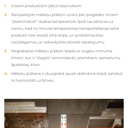
Visiem produktiem jābūt iesaiņotiem.
Neizpakojiet mēbeļu plāksni uzreiz pēc piegādes. Viņam
"jāaklimatizē" istabas temperatūrā. Īpaši tas attiecas uz
ziemu, kad no mīnuss temperatūras transportēšanas laikā
produkti tiek ievesti siltā telpā, un problēmas būs
neizbēgamas, ja nekavējoties atverat iepakojumu.
Neglabājiet mēbeļu plāksni telpās ar augstu mitruma
līmeni, kur ir "slapjie" remontdarbi, piemēram, apmetums,
špakteles, kloni.
Mēbeļu plāksne ir jāuzglabā sausā vēdināmā telpā, saliekot
to horizontāli uz blīves.