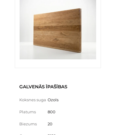
GALVENĀS ĪPAŠĪBAS
Koksnes suga
Ozols
Platums
800
Biezums
20