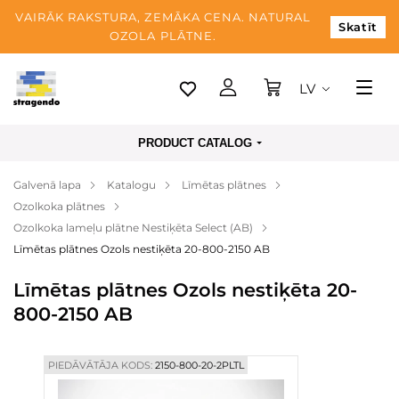
VAIRĀK RAKSTURA, ZEMĀKA CENA. NATURAL
Skatīt
OZOLA PLĀTNE.
LV
Tallina
PRODUCT CATALOG
Piegāde
Galvenā lapa
Katalogu
Līmētas plātnes
Apmaksa
Ozolkoka plātnes
Par mums
Ozolkoka lameļu plātne Nestiķēta Select (AB)
Līmētas plātnes Ozols nestiķēta 20-800-2150 AB
Blogs
Līmētas plātnes Ozols nestiķēta 20-
Kontaktinformācija
800-2150 AB
PIEDĀVĀTĀJA KODS:
2150-800-20-2PLTL