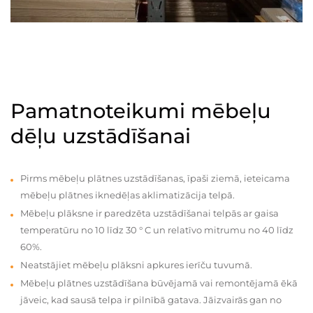
Pamatnoteikumi mēbeļu
dēļu uzstādīšanai
Pirms mēbeļu plātnes uzstādīšanas, īpaši ziemā, ieteicama
mēbeļu plātnes iknedēļas aklimatizācija telpā.
Mēbeļu plāksne ir paredzēta uzstādīšanai telpās ar gaisa
temperatūru no 10 līdz 30 ° C un relatīvo mitrumu no 40 līdz
60%.
Neatstājiet mēbeļu plāksni apkures ierīču tuvumā.
Mēbeļu plātnes uzstādīšana būvējamā vai remontējamā ēkā
jāveic, kad sausā telpa ir pilnībā gatava. Jāizvairās gan no