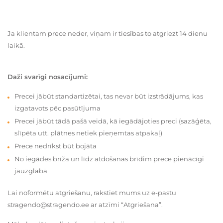
Ja klientam prece neder, viņam ir tiesības to atgriezt 14 dienu
laikā.
Daži svarīgi nosacījumi:
Precei jābūt standartizētai, tas nevar būt izstrādājums, kas
izgatavots pēc pasūtījuma
Precei jābūt tādā pašā veidā, kā iegādājoties preci (sazāģēta,
slīpēta utt. plātnes netiek pieņemtas atpakaļ)
Prece nedrīkst būt bojāta
No iegādes brīža un līdz atdošanas brīdim prece pienācīgi
jāuzglabā
Lai noformētu atgriešanu, rakstiet mums uz e-pastu
stragendo@stragendo.ee ar atzīmi “Atgriešana”.