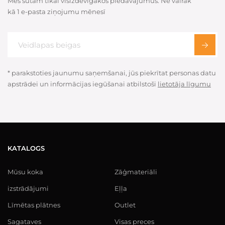
Mēs sūtam tikai visizdevīgākos piedāvājumus. Ne vairāk
kā 1 e-pasta ziņojumu mēnesī
* parakstoties jaunumu saņemšanai, jūs piekrītat personas datu
apstrādei un informācijas iegūšanai atbilstoši
lietotāja līgumu
KATALOGS
Mūsu koka
Zāģmateriāli
izstrādājumi
Eļļa
Līmētas plātnes
Outlet
Sagataves
Visas preces