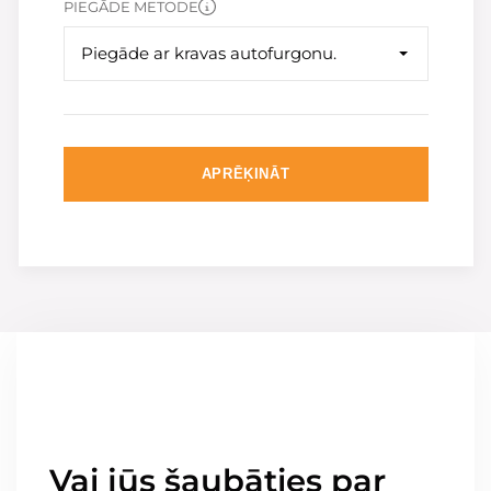
PIEGĀDE METODE
Piegāde ar kravas autofurgonu.
APRĒĶINĀT
Vai jūs šaubāties par