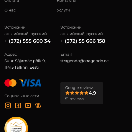
Оплата
Контакты
О нас
Услуги
Эстонский,
Эстонский,
английский, русский
английский, русский
+ (372) 555 600 34
+ (372) 55 666 158
Адрес
Email
Suur-Sõjamäe põik 9,
stragendo@stragendo.ee
11415 Tallinn, Eesti
Google reviews
4.9
Социальные сети
51 reviews