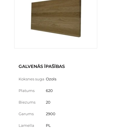
GALVENĀS ĪPAŠĪBAS
Koksnes suga
Ozols
Platums
620
Biezums
20
Garums
2900
Lamella
PL