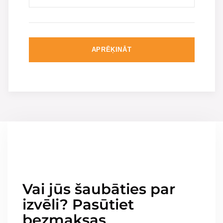
APRĒĶINĀT
Vai jūs šaubāties par
izvēli? Pasūtiet
bezmaksas