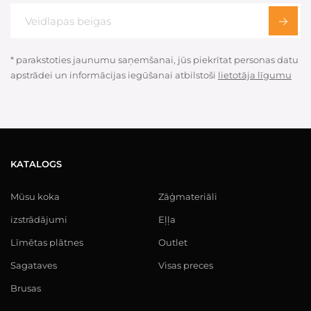
* parakstoties jaunumu saņemšanai, jūs piekrītat personas datu
apstrādei un informācijas iegūšanai atbilstoši
lietotāja līgumu
KATALOGS
Mūsu koka
Zāģmateriāli
izstrādājumi
Eļļa
Līmētas plātnes
Outlet
Sagataves
Visas preces
Brusas