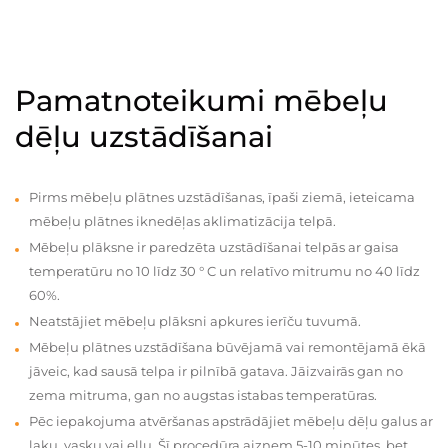
Pamatnoteikumi mēbeļu
dēļu uzstādīšanai
Pirms mēbeļu plātnes uzstādīšanas, īpaši ziemā, ieteicama
mēbeļu plātnes iknedēļas aklimatizācija telpā.
Mēbeļu plāksne ir paredzēta uzstādīšanai telpās ar gaisa
temperatūru no 10 līdz 30 ° C un relatīvo mitrumu no 40 līdz
60%.
Neatstājiet mēbeļu plāksni apkures ierīču tuvumā.
Mēbeļu plātnes uzstādīšana būvējamā vai remontējamā ēkā
jāveic, kad sausā telpa ir pilnībā gatava. Jāizvairās gan no
zema mitruma, gan no augstas istabas temperatūras.
Pēc iepakojuma atvēršanas apstrādājiet mēbeļu dēļu galus ar
laku, vasku vai eļļu. Šī procedūra aizņem 5-10 minūtes, bet