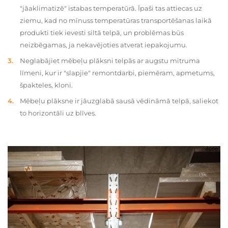
"jāaklimatizē" istabas temperatūrā. Īpaši tas attiecas uz
ziemu, kad no mīnuss temperatūras transportēšanas laikā
produkti tiek ievesti siltā telpā, un problēmas būs
neizbēgamas, ja nekavējoties atverat iepakojumu.
Neglabājiet mēbeļu plāksni telpās ar augstu mitruma
līmeni, kur ir "slapjie" remontdarbi, piemēram, apmetums,
špakteles, kloni.
Mēbeļu plāksne ir jāuzglabā sausā vēdināmā telpā, saliekot
to horizontāli uz blīves.