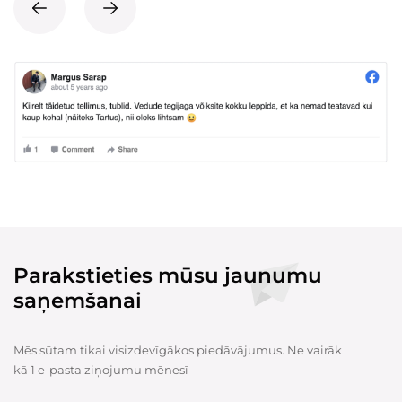
Parakstieties mūsu jaunumu
saņemšanai
Mēs sūtam tikai visizdevīgākos piedāvājumus. Ne vairāk
kā 1 e-pasta ziņojumu mēnesī