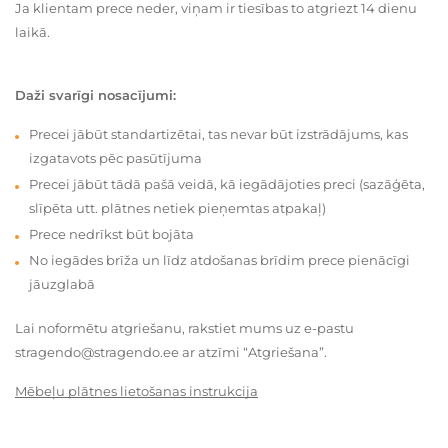
Ja klientam prece neder, viņam ir tiesības to atgriezt 14 dienu
laikā.
Daži svarīgi nosacījumi:
Precei jābūt standartizētai, tas nevar būt izstrādājums, kas
izgatavots pēc pasūtījuma
Precei jābūt tādā pašā veidā, kā iegādājoties preci (sazāģēta,
slīpēta utt. plātnes netiek pieņemtas atpakaļ)
Prece nedrīkst būt bojāta
No iegādes brīža un līdz atdošanas brīdim prece pienācīgi
jāuzglabā
Lai noformētu atgriešanu, rakstiet mums uz e-pastu
stragendo@stragendo.ee ar atzīmi “Atgriešana”.
Mēbeļu plātnes lietošanas instrukcija