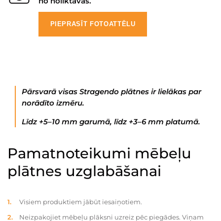
no noliktavas.
PIEPRASĪT FOTOATTĒLU
Pārsvarā visas Stragendo plātnes ir lielākas par
norādīto izmēru.
Līdz +5–10 mm garumā, līdz +3–6 mm platumā.
Pamatnoteikumi mēbeļu
plātnes uzglabāšanai
Visiem produktiem jābūt iesaiņotiem.
Neizpakojiet mēbeļu plāksni uzreiz pēc piegādes. Viņam