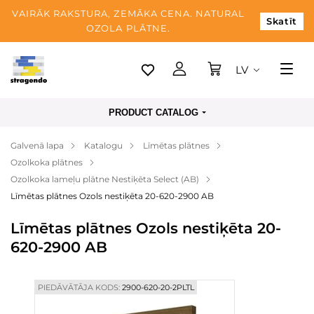
VAIRĀK RAKSTURA, ZEMĀKA CENA. NATURAL
Skatīt
OZOLA PLĀTNE.
LV
Tallina
PRODUCT CATALOG
Piegāde
Galvenā lapa
Katalogu
Līmētas plātnes
Apmaksa
Ozolkoka plātnes
Par mums
Ozolkoka lameļu plātne Nestiķēta Select (AB)
Līmētas plātnes Ozols nestiķēta 20-620-2900 AB
Blogs
Līmētas plātnes Ozols nestiķēta 20-
Kontaktinformācija
620-2900 AB
PIEDĀVĀTĀJA KODS:
2900-620-20-2PLTL