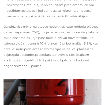
nākotnē tas ietaupīs jūs no daudzām problēmām. Ziemā
apsildāmās telpās ir ļoti zems gaisa mitrums, un parasti
neviens netraucē iegādāties un uzstādīt mitrinātājus.
Gandrīz visa mitruma atdeve notiek tieši caur mēbeļu plātnes
galiem (apmēram 75%), un, ja telpa ir sausa un karsta, plāksne
sāk plaisāt malās. Tajā pašā laikā bieži var novērot faktu, ka
vairoga vidū mitrums ir 10% (ti, normāls), bet malās - 5-6%, kas
noteikti radīs problēmas deformācijas veidā. vai plaisāšana.
Sejas gala apstrādes procedūra to novērsīs. Mēs iesakām
atkārtot šo procedūru tādā pašā veidā pēc tam, kad esat
nogriezis mēbeļu plāksni.