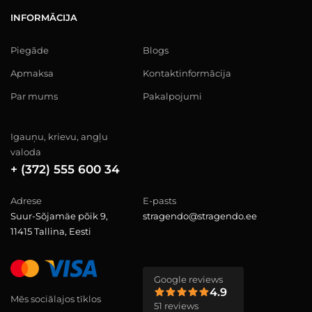
INFORMĀCIJA
Piegāde
Blogs
Apmaksa
Kontaktinformācija
Par mums
Pakalpojumi
Igauņu, krievu, angļu
valoda
+ (372) 555 600 34
Adrese
E-pasts
Suur-Sõjamäe põik 9,
stragendo@stragendo.ee
11415 Tallina, Eesti
Google reviews
4.9
Mēs sociālajos tīklos
51 reviews