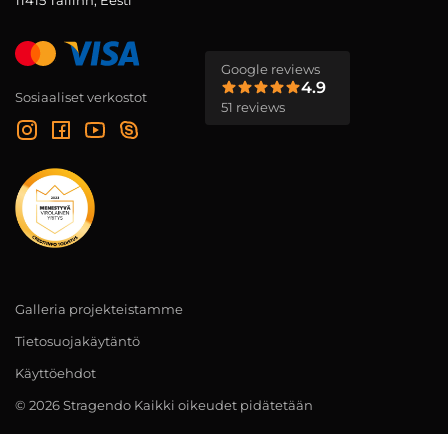
11415 Tallinn, Eesti
Google reviews
4.9
Sosiaaliset verkostot
51 reviews
Galleria projekteistamme
Tietosuojakäytäntö
Käyttöehdot
© 2026 Stragendo Kaikki oikeudet pidätetään