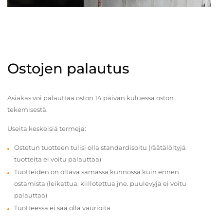
Ostojen palautus
Asiakas voi palauttaa oston 14 päivän kuluessa oston
tekemisestä.
Useita keskeisiä termejä:
Ostetun tuotteen tulisi olla standardisoitu (räätälöityjä
tuotteita ei voitu palauttaa)
Tuotteiden on oltava samassa kunnossa kuin ennen
ostamista (leikattua, kiillotettua jne. puulevyjä ei voitu
palauttaa)
Tuotteessa ei saa olla vaurioita