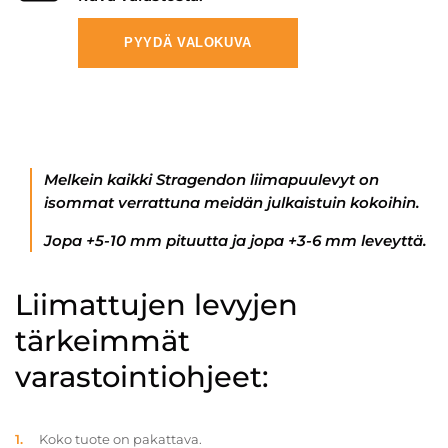
PYYDÄ VALOKUVA
Melkein kaikki Stragendon liimapuulevyt on
isommat verrattuna meidän julkaistuin kokoihin.
Jopa +5-10 mm pituutta ja jopa +3-6 mm leveyttä.
Liimattujen levyjen
tärkeimmät
varastointiohjeet:
Koko tuote on pakattava.