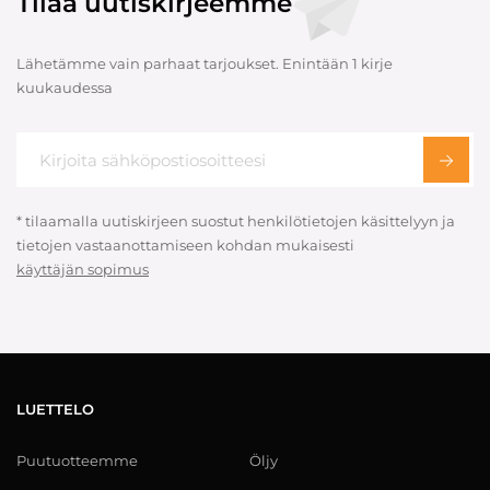
Tilaa uutiskirjeemme
Lähetämme vain parhaat tarjoukset. Enintään 1 kirje
kuukaudessa
* tilaamalla uutiskirjeen suostut henkilötietojen käsittelyyn ja
tietojen vastaanottamiseen kohdan mukaisesti
käyttäjän sopimus
LUETTELO
Puutuotteemme
Öljy