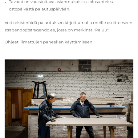
Tavarat on varastoitava asianmukaisissa olosuhteissa
ostopäivästä palautuspäivään.
Voit rekisteröidä palautuksen kirjoittamalla meille osoitteeseen
stragendo@stragendo.ee, jossa on merkintä "Paluu".
Ohjeet liimattujen paneelien käyttämiseen