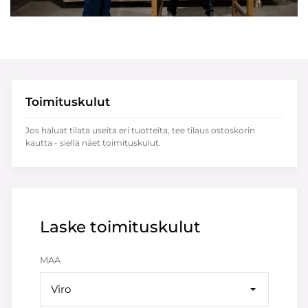
Toimituskulut
Jos haluat tilata useita eri tuotteita, tee tilaus ostoskorin
kautta - siellä näet toimituskulut.
Laske toimituskulut
MAA
Viro