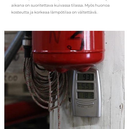
aikana on suoritettava kuivassa tilassa. Myös huonoa
kosteutta ja korkeaa lämpötilaa on vältettävä.