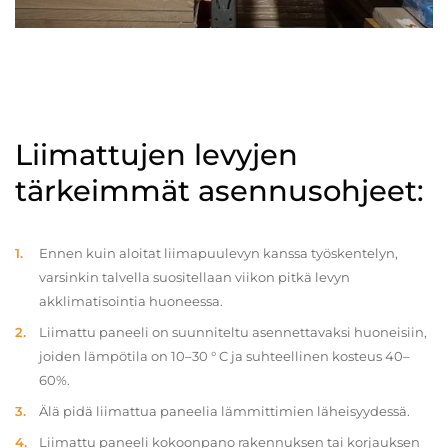
Liimattujen levyjen
tärkeimmät asennusohjeet:
Ennen kuin aloitat liimapuulevyn kanssa työskentelyn,
varsinkin talvella suositellaan viikon pitkä levyn
akklimatisointia huoneessa.
Liimattu paneeli on suunniteltu asennettavaksi huoneisiin,
joiden lämpötila on 10–30 ° C ja suhteellinen kosteus 40–
60%.
Älä pidä liimattua paneelia lämmittimien läheisyydessä.
Liimattu paneeli kokoonpano rakennuksen tai korjauksen