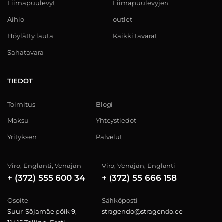
Liimapuulevyt
Liimapuulevyjen
Aihio
outlet
Höylätty lauta
Kaikki tavarat
Sahatavara
TIEDOT
Toimitus
Blogi
Maksu
Yhteystiedot
Yrityksen
Palvelut
Viro, Englanti, Venäjän
Viro, Venäjän, Englanti
+ (372) 555 600 34
+ (372) 55 666 158
Osoite
Sähköposti
Suur-Sõjamäe põik 9,
stragendo@stragendo.ee