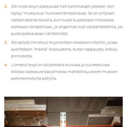
Älä irrota levyn pakkausta heti toimituksen jälkeen. Sen
täytyy ‘mukautua’ huoneenlämpötilassa. Se on erityisen
välttämätöntä talvella, kun tuote kuljetetaan matalasta
korkeaan lämpötilaan, ja ongelmat ovat väistämättömiä, jos
purat pakkauksen välittömästi.
Älä säilytä liimattua levyä erittäin kosteisiin tiloihin, joissa
suoritetaan ”märkä” korjaustöitä, kuten rappausta, kitkaa,
pinnoitetta.
Liimatut levyt on säilytettävä kuivissa ja tuuletetuissa
tiloissa vaakasuorissa pinoissa mahdollisuuksien mukaan
pehmennetyillä pohjilla.