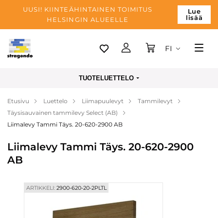
UUSI! KIINTEÄHINTAINEN TOIMITUS
Lue
lisää
HELSINGIN ALUEELLE
FI
Tallinn
TUOTELUETTELO
Toimitus
Etusivu
Luettelo
Liimapuulevyt
Tammilevyt
Maksu
Täysisauvainen tammilevy Select (AB)
Yrityksen
Liimalevy Tammi Täys. 20-620-2900 AB
Blogi
Liimalevy Tammi Täys. 20-620-2900
AB
Yhteystiedot
ARTIKKELI:
2900-620-20-2PLTL