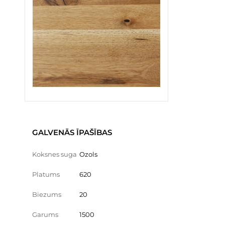
GALVENĀS ĪPAŠĪBAS
Koksnes suga
Ozols
Platums
620
Biezums
20
Garums
1500