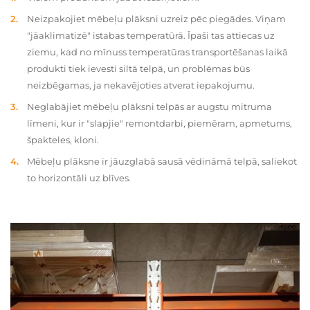
Neizpakojiet mēbeļu plāksni uzreiz pēc piegādes. Viņam
"jāaklimatizē" istabas temperatūrā. Īpaši tas attiecas uz
ziemu, kad no mīnuss temperatūras transportēšanas laikā
produkti tiek ievesti siltā telpā, un problēmas būs
neizbēgamas, ja nekavējoties atverat iepakojumu.
Neglabājiet mēbeļu plāksni telpās ar augstu mitruma
līmeni, kur ir "slapjie" remontdarbi, piemēram, apmetums,
špakteles, kloni.
Mēbeļu plāksne ir jāuzglabā sausā vēdināmā telpā, saliekot
to horizontāli uz blīves.