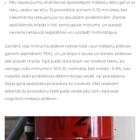
Pēc iepakojuma atvēršanas apstrādājiet mēbeļu dēļu galus ar
laku, vasku vai eļļu. Šī procedūra aizņem 5-10 minūtes, bet
nākotnē tas ietaupīs jūs no daudzām problēmām. Ziemā
apsildāmās telpās ir ļoti zems gaisa mitrums, un parasti
neviens netraucē iegādāties un uzstādīt mitrinātājus.
Gandrīz visa mitruma atdeve notiek tieši caur mēbeļu plātnes
galiem (apmēram 75%), un, ja telpa ir sausa un karsta, plāksne
sāk plaisāt malās. Tajā pašā laikā bieži var novērot faktu, ka
vairoga vidū mitrums ir 10% (ti, normāls), bet malās - 5-6%, kas
noteikti radīs problēmas deformācijas veidā. vai plaisāšana.
Sejas gala apstrādes procedūra to novērsīs. Mēs iesakām
atkārtot šo procedūru tādā pašā veidā pēc tam, kad esat
nogriezis mēbeļu plāksni.