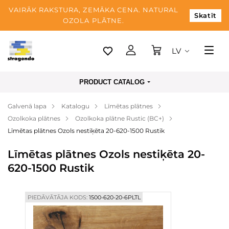
VAIRĀK RAKSTURA, ZEMĀKA CENA. NATURAL
Skatīt
OZOLA PLĀTNE.
LV
Tallina
PRODUCT CATALOG
Piegāde
Galvenā lapa
Katalogu
Līmētas plātnes
Apmaksa
Ozolkoka plātnes
Ozolkoka plātne Rustic (BC+)
Par mums
Līmētas plātnes Ozols nestiķēta 20-620-1500 Rustik
Blogs
Līmētas plātnes Ozols nestiķēta 20-
620-1500 Rustik
Kontaktinformācija
PIEDĀVĀTĀJA KODS:
1500-620-20-6PLTL