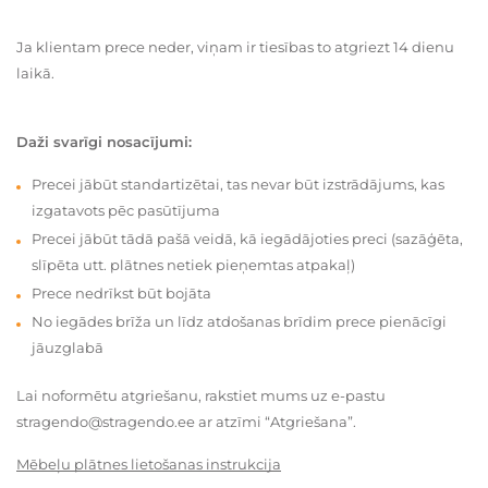
Ja klientam prece neder, viņam ir tiesības to atgriezt 14 dienu
laikā.
Daži svarīgi nosacījumi:
Precei jābūt standartizētai, tas nevar būt izstrādājums, kas
izgatavots pēc pasūtījuma
Precei jābūt tādā pašā veidā, kā iegādājoties preci (sazāģēta,
slīpēta utt. plātnes netiek pieņemtas atpakaļ)
Prece nedrīkst būt bojāta
No iegādes brīža un līdz atdošanas brīdim prece pienācīgi
jāuzglabā
Lai noformētu atgriešanu, rakstiet mums uz e-pastu
stragendo@stragendo.ee ar atzīmi “Atgriešana”.
Mēbeļu plātnes lietošanas instrukcija