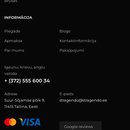
Brusas
INFORMĀCIJA
Piegāde
Blogs
Apmaksa
Kontaktinformācija
Par mums
Pakalpojumi
Igauņu, krievu, angļu
valoda
+ (372) 555 600 34
Adrese
E-pasts
Suur-Sõjamäe põik 9,
stragendo@stragendo.ee
11415 Tallina, Eesti
Google reviews