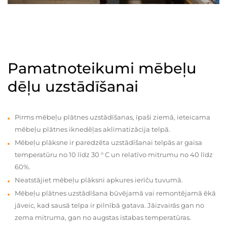
Pamatnoteikumi mēbeļu
dēļu uzstādīšanai
Pirms mēbeļu plātnes uzstādīšanas, īpaši ziemā, ieteicama
mēbeļu plātnes iknedēļas aklimatizācija telpā.
Mēbeļu plāksne ir paredzēta uzstādīšanai telpās ar gaisa
temperatūru no 10 līdz 30 ° C un relatīvo mitrumu no 40 līdz
60%.
Neatstājiet mēbeļu plāksni apkures ierīču tuvumā.
Mēbeļu plātnes uzstādīšana būvējamā vai remontējamā ēkā
jāveic, kad sausā telpa ir pilnībā gatava. Jāizvairās gan no
zema mitruma, gan no augstas istabas temperatūras.