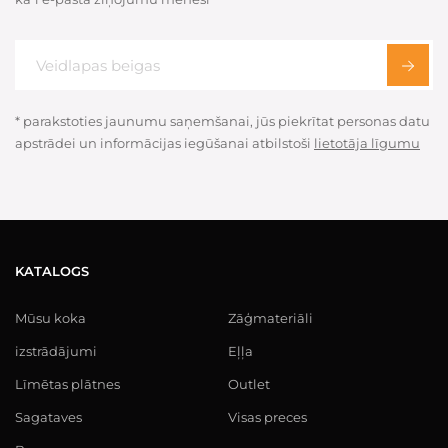
* parakstoties jaunumu saņemšanai, jūs piekrītat personas datu
apstrādei un informācijas iegūšanai atbilstoši
lietotāja līgumu
KATALOGS
Mūsu koka
Zāģmateriāli
izstrādājumi
Eļļa
Līmētas plātnes
Outlet
Sagataves
Visas preces