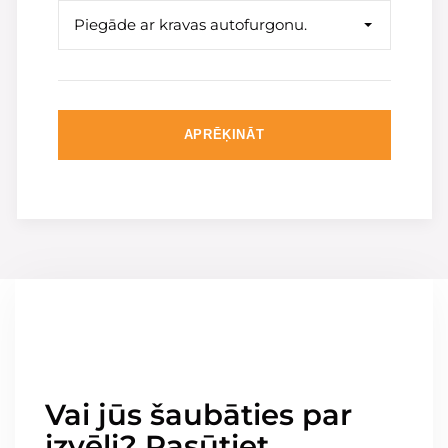
Piegāde ar kravas autofurgonu.
APRĒĶINĀT
Vai jūs šaubāties par
izvēli? Pasūtiet