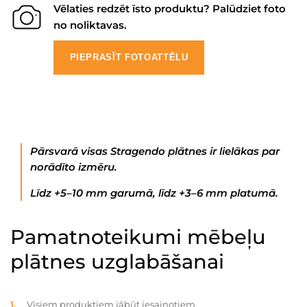
Vēlaties redzēt īsto produktu? Palūdziet foto
no noliktavas.
PIEPRASĪT FOTOATTĒLU
Pārsvarā visas Stragendo plātnes ir lielākas par
norādīto izmēru.
Līdz +5–10 mm garumā, līdz +3–6 mm platumā.
Pamatnoteikumi mēbeļu
plātnes uzglabāšanai
Visiem produktiem jābūt iesaiņotiem.