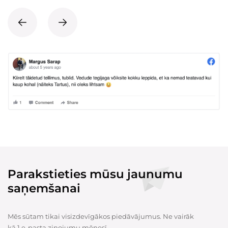
Parakstieties mūsu jaunumu
saņemšanai
Mēs sūtam tikai visizdevīgākos piedāvājumus. Ne vairāk
kā 1 e-pasta ziņojumu mēnesī