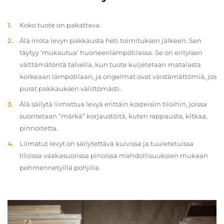
Koko tuote on pakattava.
Älä irrota levyn pakkausta heti toimituksen jälkeen. Sen
täytyy ‘mukautua’ huoneenlämpötilassa. Se on erityisen
välttämätöntä talvella, kun tuote kuljetetaan matalasta
korkeaan lämpötilaan, ja ongelmat ovat väistämättömiä, jos
purat pakkauksen välittömästi.
Älä säilytä liimattua levyä erittäin kosteisiin tiloihin, joissa
suoritetaan ”märkä” korjaustöitä, kuten rappausta, kitkaa,
pinnoitetta.
Liimatut levyt on säilytettävä kuivissa ja tuuletetuissa
tiloissa vaakasuorissa pinoissa mahdollisuuksien mukaan
pehmennetyillä pohjilla.