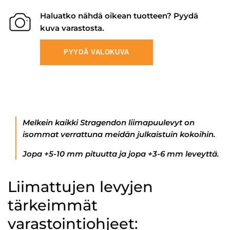
Haluatko nähdä oikean tuotteen? Pyydä
kuva varastosta.
PYYDÄ VALOKUVA
Melkein kaikki Stragendon liimapuulevyt on
isommat verrattuna meidän julkaistuin kokoihin.
Jopa +5-10 mm pituutta ja jopa +3-6 mm leveyttä.
Liimattujen levyjen
tärkeimmät
varastointiohjeet: