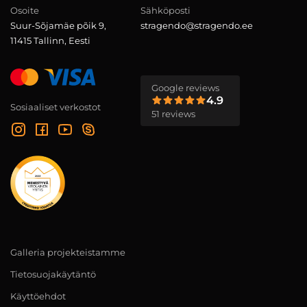
Osoite
Sähköposti
Suur-Sõjamäe põik 9,
stragendo@stragendo.ee
11415 Tallinn, Eesti
Google reviews
4.9
Sosiaaliset verkostot
51 reviews
Galleria projekteistamme
Tietosuojakäytäntö
Käyttöehdot