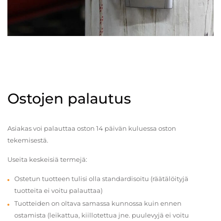
Ostojen palautus
Asiakas voi palauttaa oston 14 päivän kuluessa oston
tekemisestä.
Useita keskeisiä termejä:
Ostetun tuotteen tulisi olla standardisoitu (räätälöityjä
tuotteita ei voitu palauttaa)
Tuotteiden on oltava samassa kunnossa kuin ennen
ostamista (leikattua, kiillotettua jne. puulevyjä ei voitu