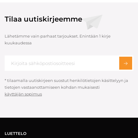
Tilaa uutiskirjeemme
Lähetämme vain parhaat tarjoukset. Enintään 1 kirje
kuukaudessa
* tilaamalla uutiskirjeen suostut henkilötietojen käsittelyyn ja
tietojen vastaanottamiseen kohdan mukaisesti
käyttäjän sopimus
LUETTELO