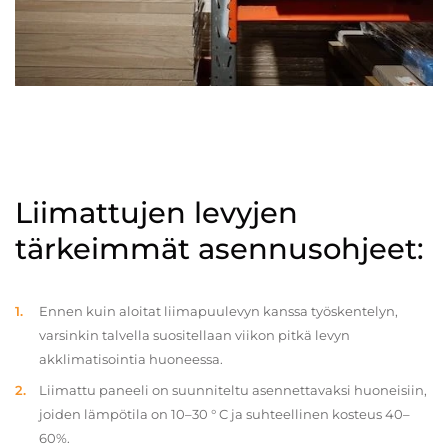
Liimattujen levyjen
tärkeimmät asennusohjeet:
Ennen kuin aloitat liimapuulevyn kanssa työskentelyn,
varsinkin talvella suositellaan viikon pitkä levyn
akklimatisointia huoneessa.
Liimattu paneeli on suunniteltu asennettavaksi huoneisiin,
joiden lämpötila on 10–30 ° C ja suhteellinen kosteus 40–
60%.