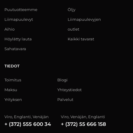
Puutuotteemme
Öljy
Liimapuulevyt
Liimapuulevyjen
Aihio
outlet
Höylätty lauta
Kaikki tavarat
Sahatavara
TIEDOT
Toimitus
Blogi
Maksu
Yhteystiedot
Yrityksen
Palvelut
Viro, Englanti, Venäjän
Viro, Venäjän, Englanti
+ (372) 555 600 34
+ (372) 55 666 158