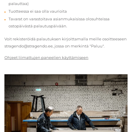
palauttaa)
Tuotteessa ei saa olla vaurioita
Tavarat on varastoitava asianmukaisissa olosuhteissa
ostopäivästä palautuspäivään.
Voit rekisteröidä palautuksen kirjoittamalla meille osoitteeseen
stragendo@stragendo.ee, jossa on merkintä "Paluu".
Ohjeet liimattujen paneelien käyttämiseen