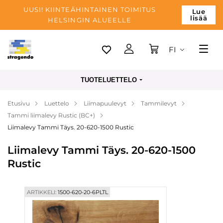
UUSI! KIINTEÄHINTAINEN TOIMITUS
Lue
lisää
HELSINGIN ALUEELLE
FI
Tallinn
TUOTELUETTELO
Toimitus
Etusivu
Luettelo
Liimapuulevyt
Tammilevyt
Maksu
Tammi liimalevy Rustic (BC+)
Yrityksen
Liimalevy Tammi Täys. 20-620-1500 Rustic
Blogi
Liimalevy Tammi Täys. 20-620-1500
Rustic
Yhteystiedot
ARTIKKELI:
1500-620-20-6PLTL