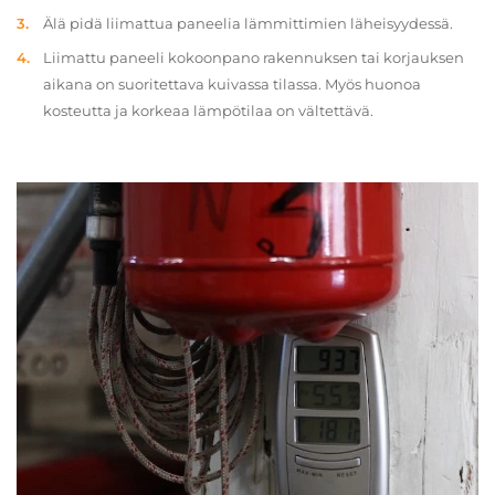
Älä pidä liimattua paneelia lämmittimien läheisyydessä.
Liimattu paneeli kokoonpano rakennuksen tai korjauksen
aikana on suoritettava kuivassa tilassa. Myös huonoa
kosteutta ja korkeaa lämpötilaa on vältettävä.