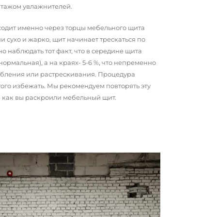
нтажом увлажнителей.
сходит именно через торцы мебельного щита
и сухо и жарко, щит начинает трескаться по
о наблюдать тот факт, что в середине щита
 нормальная), а на краях- 5-6 %, что непременно
обления или растрескивания. Процедура
того избежать. Мы рекомендуем повторять эту
о, как вы раскроили мебельный щит.