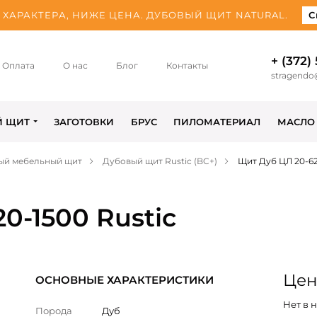
ХАРАКТЕРА, НИЖЕ ЦЕНА. ДУБОВЫЙ ЩИТ NATURAL.
С
+ (372)
Оплата
О нас
Блог
Контакты
stragendo
Й ЩИТ
ЗАГОТОВКИ
БРУС
ПИЛОМАТЕРИАЛ
МАСЛО
ый мебельный щит
Дубовый щит Rustic (BC+)
Щит Дуб ЦЛ 20-62
0-1500 Rustic
Цен
ОСНОВНЫЕ ХАРАКТЕРИСТИКИ
Нет в 
Порода
Дуб