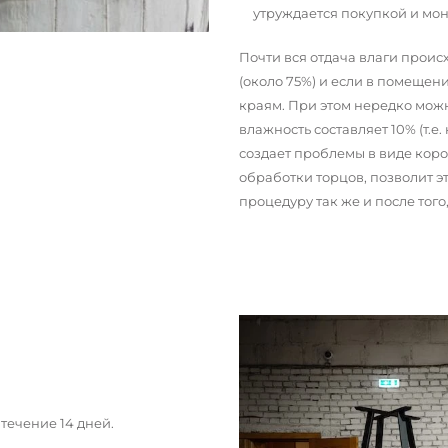
утруждается покупкой и мо
Почти вся отдача влаги прои
(около 75%) и если в помещени
краям. При этом нередко можн
влажность составляет 10% (т.е.
создает проблемы в виде кор
обработки торцов, позволит э
процедуру так же и после тог
течение 14 дней.