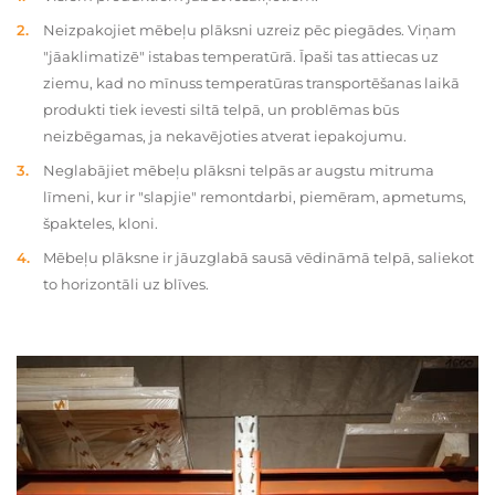
Neizpakojiet mēbeļu plāksni uzreiz pēc piegādes. Viņam
"jāaklimatizē" istabas temperatūrā. Īpaši tas attiecas uz
ziemu, kad no mīnuss temperatūras transportēšanas laikā
produkti tiek ievesti siltā telpā, un problēmas būs
neizbēgamas, ja nekavējoties atverat iepakojumu.
Neglabājiet mēbeļu plāksni telpās ar augstu mitruma
līmeni, kur ir "slapjie" remontdarbi, piemēram, apmetums,
špakteles, kloni.
Mēbeļu plāksne ir jāuzglabā sausā vēdināmā telpā, saliekot
to horizontāli uz blīves.