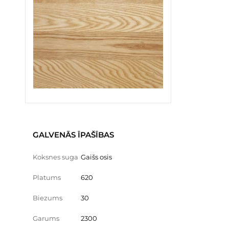
GALVENĀS ĪPAŠĪBAS
Koksnes suga
Gaišs osis
Platums
620
Biezums
30
Garums
2300