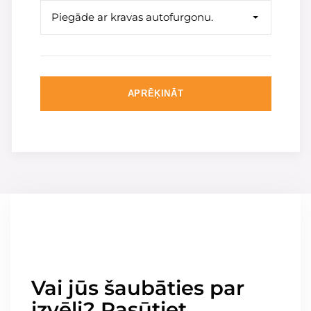
Piegāde ar kravas autofurgonu.
APRĒĶINĀT
Vai jūs šaubāties par
izvēli? Pasūtiet