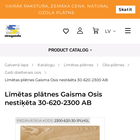
VAIRĀK RAKSTURA, ZEMĀKA CENA. NATURAL
Skatīt
OZOLA PLĀTNE.
LV
Tallina
PRODUCT CATALOG
Piegāde
Galvenā lapa
Katalogu
Līmētas plātnes
Oša plātnes
Apmaksa
Gaiši dzeltenais osis
Par mums
Līmētas plātnes Gaisma Osis nestiķēta 30-620-2300 AB
Blogs
Līmētas plātnes Gaisma Osis
nestiķēta 30-620-2300 AB
Kontaktinformācija
PIEDĀVĀTĀJA KODS:
2300-620-30-1PLHSL