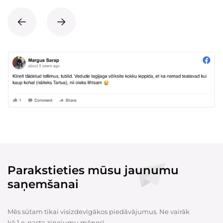
Parakstieties mūsu jaunumu
saņemšanai
Mēs sūtam tikai visizdevīgākos piedāvājumus. Ne vairāk
kā 1 e-pasta ziņojumu mēnesī