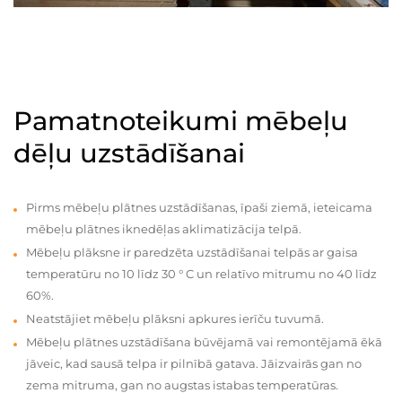
Pamatnoteikumi mēbeļu
dēļu uzstādīšanai
Pirms mēbeļu plātnes uzstādīšanas, īpaši ziemā, ieteicama
mēbeļu plātnes iknedēļas aklimatizācija telpā.
Mēbeļu plāksne ir paredzēta uzstādīšanai telpās ar gaisa
temperatūru no 10 līdz 30 ° C un relatīvo mitrumu no 40 līdz
60%.
Neatstājiet mēbeļu plāksni apkures ierīču tuvumā.
Mēbeļu plātnes uzstādīšana būvējamā vai remontējamā ēkā
jāveic, kad sausā telpa ir pilnībā gatava. Jāizvairās gan no
zema mitruma, gan no augstas istabas temperatūras.