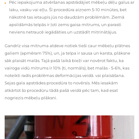
Pēc iepakojuma atvēršanas apstrādājiet mēbeļu dēļu galus ar
laku, vasku vai eļļu. Šī procedūra aizņem 5-10 minūtes, bet
nākotnē tas ietaupīs jūs no daudzām problēmām. Ziemā
apsildāmās telpās ir ļoti zems gaisa mitrums, un parasti
neviens netraucē iegādāties un uzstādīt mitrinātājus.
Gandrīz visa mitruma atdeve notiek tieši caur mēbeļu plātnes
galiem (apmēram 75%), un, ja telpa ir sausa un karsta, plāksne
sāk plaisāt malās. Tajā pašā laikā bieži var novērot faktu, ka
vairoga vidū mitrums ir 10% (ti, normāls), bet malās - 5-6%, kas
noteikti radīs problēmas deformācijas veidā. vai plaisāšana.
Sejas gala apstrādes procedūra to novērsīs. Mēs iesakām
atkārtot šo procedūru tādā pašā veidā pēc tam, kad esat
nogriezis mēbeļu plāksni.