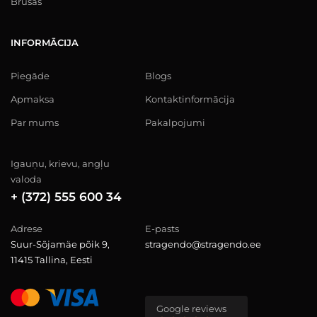
Brusas
INFORMĀCIJA
Piegāde
Blogs
Apmaksa
Kontaktinformācija
Par mums
Pakalpojumi
Igauņu, krievu, angļu
valoda
+ (372) 555 600 34
Adrese
E-pasts
Suur-Sõjamäe põik 9,
stragendo@stragendo.ee
11415 Tallina, Eesti
Google reviews