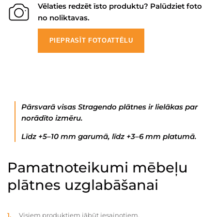
Vēlaties redzēt īsto produktu? Palūdziet foto
no noliktavas.
PIEPRASĪT FOTOATTĒLU
Pārsvarā visas Stragendo plātnes ir lielākas par
norādīto izmēru.
Līdz +5–10 mm garumā, līdz +3–6 mm platumā.
Pamatnoteikumi mēbeļu
plātnes uzglabāšanai
Visiem produktiem jābūt iesaiņotiem.