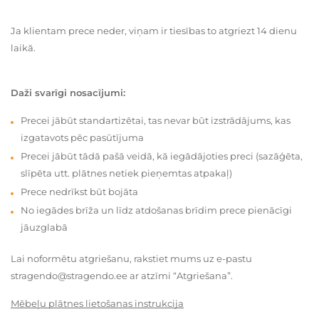
Ja klientam prece neder, viņam ir tiesības to atgriezt 14 dienu
laikā.
Daži svarīgi nosacījumi:
Precei jābūt standartizētai, tas nevar būt izstrādājums, kas
izgatavots pēc pasūtījuma
Precei jābūt tādā pašā veidā, kā iegādājoties preci (sazāģēta,
slīpēta utt. plātnes netiek pieņemtas atpakaļ)
Prece nedrīkst būt bojāta
No iegādes brīža un līdz atdošanas brīdim prece pienācīgi
jāuzglabā
Lai noformētu atgriešanu, rakstiet mums uz e-pastu
stragendo@stragendo.ee ar atzīmi “Atgriešana”.
Mēbeļu plātnes lietošanas instrukcija