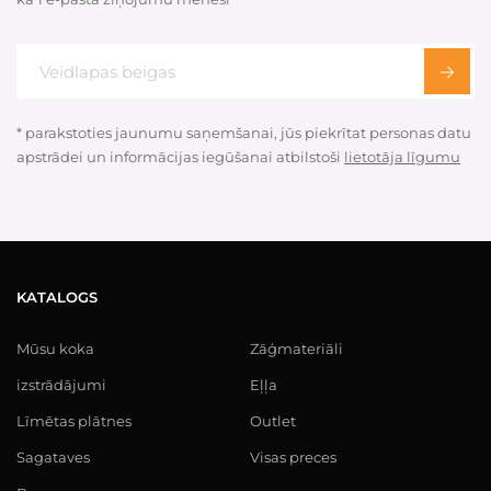
* parakstoties jaunumu saņemšanai, jūs piekrītat personas datu
apstrādei un informācijas iegūšanai atbilstoši
lietotāja līgumu
KATALOGS
Mūsu koka
Zāģmateriāli
izstrādājumi
Eļļa
Līmētas plātnes
Outlet
Sagataves
Visas preces