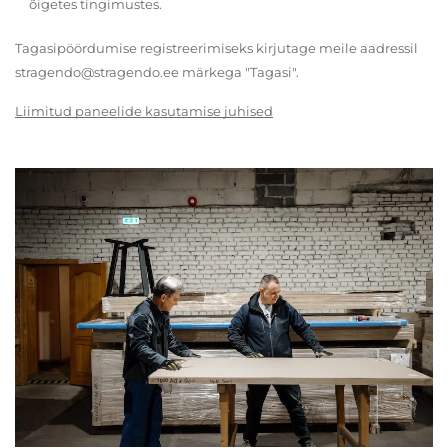
õigetes tingimustes.
Tagasipöördumise registreerimiseks kirjutage meile aadressil
stragendo@stragendo.ee märkega "Tagasi".
Liimitud paneelide kasutamise juhised