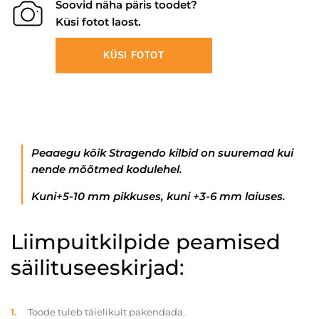
Soovid näha päris toodet?
Küsi fotot laost.
KÜSI FOTOT
Peaaegu kõik Stragendo kilbid on suuremad kui
nende mõõtmed kodulehel.
Kuni+5-10 mm pikkuses, kuni +3-6 mm laiuses.
Liimpuitkilpide peamised
säilituseeskirjad:
Toode tuleb täielikult pakendada.