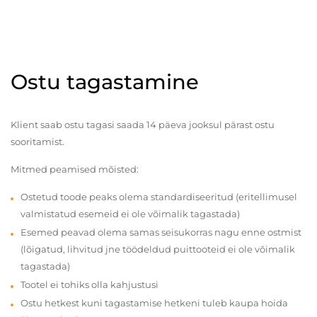
Ostu tagastamine
Klient saab ostu tagasi saada 14 päeva jooksul pärast ostu
sooritamist.
Mitmed peamised mõisted:
Ostetud toode peaks olema standardiseeritud (eritellimusel
valmistatud esemeid ei ole võimalik tagastada)
Esemed peavad olema samas seisukorras nagu enne ostmist
(lõigatud, lihvitud jne töödeldud puittooteid ei ole võimalik
tagastada)
Tootel ei tohiks olla kahjustusi
Ostu hetkest kuni tagastamise hetkeni tuleb kaupa hoida