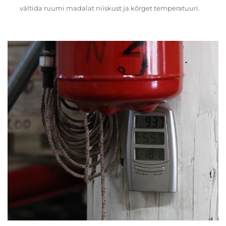
vältida ruumi madalat niiskust ja kõrget temperatuuri.