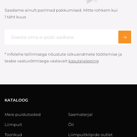
Saadame ainult parimad pakkumised. Mitte rohkem kui
1 täht kuus
* infolehe tellimisega nõustute isikuandmete töötlemise ja
teabe vastuvõtmisega vastavalt
kasutajaleping
KATALOOG
Meie puidutooted
Saematerjal
Liimpuit
Õli
Toorikud
Liimpuitkilpide outlet