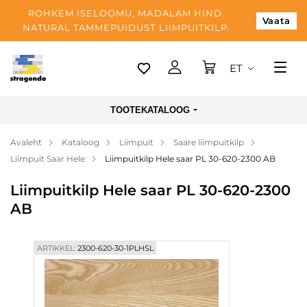
ROHKEM ISELOOMU, MADALAM HIND.
Vaata
NATURAL TAMMEPUIDUST LIIMPUITKILP.
ET
Tallinn
TOOTEKATALOOG
Tarnimine
Avaleht
Kataloog
Liimpuit
Saare liimpuitkilp
Makse
Liimpuit Saar Hele
Liimpuitkilp Hele saar PL 30-620-2300 AB
Meist
Liimpuitkilp Hele saar PL 30-620-2300
Blogi
AB
Kontaktid
ARTIKKEL:
2300-620-30-1PLHSL