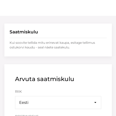
Saatmiskulu
Kui soovite tellida mitu erinevat kaupa, esitage tellimus
ostukorvi kaudu - seal näete saatekulu.
Arvuta saatmiskulu
RIIK
Eesti