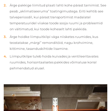
Ärge pakkige liimitud plaati lahti kohe pärast tarnimist. See
peab „aklimatiseeruma” toatingimustega. Eriti kehtib see
talveperioodil, kui pärast transportimist madalatel
temperatuuridel viiakse toode sooja ruumi ja probleemid
on vältimatud, kui toode koheselt lahti pakkida.
Ärge hoidke liimpuitkilpi väga niisketes ruumides, kus
teostatakse „märgi” remonditöid, nagu krohvimine,
kittimine, tasanduskihtide lisamine.
Liimpuitkilpe tuleb hoida kuivades ja ventileeritavates
ruumides, horisontaalsetes pakkides võimaluse korral
pehmendatud alusel.