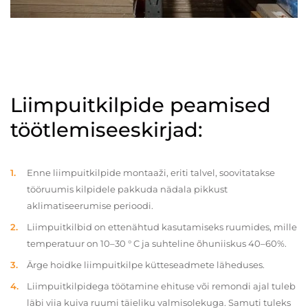
Liimpuitkilpide peamised
töötlemiseeskirjad:
Enne liimpuitkilpide montaaži, eriti talvel, soovitatakse
tööruumis kilpidele pakkuda nädala pikkust
aklimatiseerumise perioodi.
Liimpuitkilbid on ettenähtud kasutamiseks ruumides, mille
temperatuur on 10–30 ° C ja suhteline õhuniiskus 40–60%.
Ärge hoidke liimpuitkilpe kütteseadmete läheduses.
Liimpuitkilpidega töötamine ehituse või remondi ajal tuleb
läbi viia kuiva ruumi täieliku valmisolekuga. Samuti tuleks