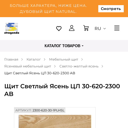
БОЛЬШЕ ХАРАКТЕРА, НИЖЕ ЦЕНА.
Смотреть
ДУБОВЫЙ ЩИТ NATURAL.
RU
Таллинн
КАТАЛОГ ТОВАРОВ
Доставка
Главная
Каталог
Мебельный щит
Оплата
Ясеневый мебельный щит
Светло-желтый ясень
О нас
Щит Светлый Ясень ЦЛ 30-620-2300 AB
Блог
Щит Светлый Ясень ЦЛ 30-620-2300
AB
Контакты
АРТИКУЛ:
2300-620-30-1PLHSL