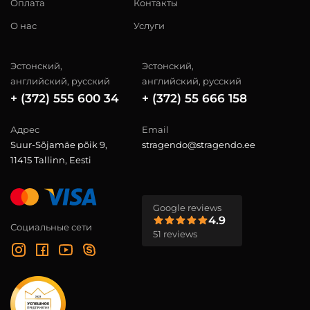
Оплата
Контакты
О нас
Услуги
Эстонский,
Эстонский,
английский, русский
английский, русский
+ (372) 555 600 34
+ (372) 55 666 158
Адрес
Email
Suur-Sõjamäe põik 9,
stragendo@stragendo.ee
11415 Tallinn, Eesti
Google reviews
4.9
Социальные сети
51 reviews