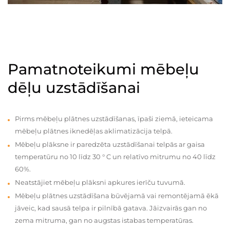
Pamatnoteikumi mēbeļu
dēļu uzstādīšanai
Pirms mēbeļu plātnes uzstādīšanas, īpaši ziemā, ieteicama
mēbeļu plātnes iknedēļas aklimatizācija telpā.
Mēbeļu plāksne ir paredzēta uzstādīšanai telpās ar gaisa
temperatūru no 10 līdz 30 ° C un relatīvo mitrumu no 40 līdz
60%.
Neatstājiet mēbeļu plāksni apkures ierīču tuvumā.
Mēbeļu plātnes uzstādīšana būvējamā vai remontējamā ēkā
jāveic, kad sausā telpa ir pilnībā gatava. Jāizvairās gan no
zema mitruma, gan no augstas istabas temperatūras.