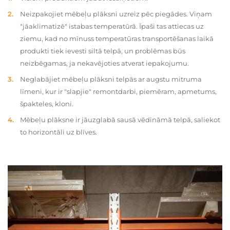
Neizpakojiet mēbeļu plāksni uzreiz pēc piegādes. Viņam
"jāaklimatizē" istabas temperatūrā. Īpaši tas attiecas uz
ziemu, kad no mīnuss temperatūras transportēšanas laikā
produkti tiek ievesti siltā telpā, un problēmas būs
neizbēgamas, ja nekavējoties atverat iepakojumu.
Neglabājiet mēbeļu plāksni telpās ar augstu mitruma
līmeni, kur ir "slapjie" remontdarbi, piemēram, apmetums,
špakteles, kloni.
Mēbeļu plāksne ir jāuzglabā sausā vēdināmā telpā, saliekot
to horizontāli uz blīves.