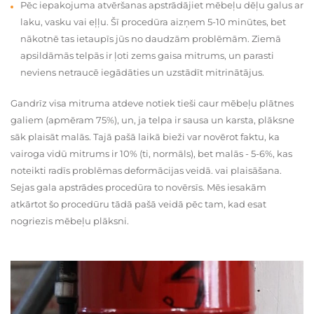
Pēc iepakojuma atvēršanas apstrādājiet mēbeļu dēļu galus ar
laku, vasku vai eļļu. Šī procedūra aizņem 5-10 minūtes, bet
nākotnē tas ietaupīs jūs no daudzām problēmām. Ziemā
apsildāmās telpās ir ļoti zems gaisa mitrums, un parasti
neviens netraucē iegādāties un uzstādīt mitrinātājus.
Gandrīz visa mitruma atdeve notiek tieši caur mēbeļu plātnes
galiem (apmēram 75%), un, ja telpa ir sausa un karsta, plāksne
sāk plaisāt malās. Tajā pašā laikā bieži var novērot faktu, ka
vairoga vidū mitrums ir 10% (ti, normāls), bet malās - 5-6%, kas
noteikti radīs problēmas deformācijas veidā. vai plaisāšana.
Sejas gala apstrādes procedūra to novērsīs. Mēs iesakām
atkārtot šo procedūru tādā pašā veidā pēc tam, kad esat
nogriezis mēbeļu plāksni.