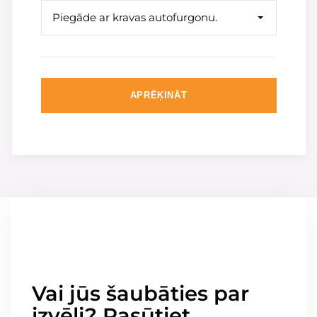
Piegāde ar kravas autofurgonu.
APRĒĶINĀT
Vai jūs šaubāties par
izvēli? Pasūtiet