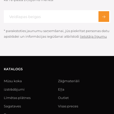
* parakstoties jaunumu saņemšanai, jūs piekrītat personas datu
apstrādei un informācijas iegūšanai atbilstoši
lietotāja līgumu
KATALOGS
Mūsu koka
Zāģmateriāli
izstrādājumi
Eļļa
Līmētas plātnes
Outlet
Sagataves
Visas preces