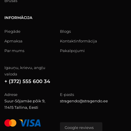
Brusas
INFORMĀCIJA
Piegāde
Blogs
Apmaksa
Kontaktinformācija
Par mums
Pakalpojumi
Igauņu, krievu, angļu
valoda
+ (372) 555 600 34
Adrese
E-pasts
Suur-Sõjamäe põik 9,
stragendo@stragendo.ee
11415 Tallina, Eesti
Google reviews