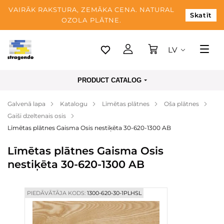
VAIRĀK RAKSTURA, ZEMĀKA CENA. NATURAL
Skatīt
OZOLA PLĀTNE.
LV
Tallina
PRODUCT CATALOG
Piegāde
Galvenā lapa
Katalogu
Līmētas plātnes
Oša plātnes
Apmaksa
Gaiši dzeltenais osis
Par mums
Līmētas plātnes Gaisma Osis nestiķēta 30-620-1300 AB
Blogs
Līmētas plātnes Gaisma Osis
nestiķēta 30-620-1300 AB
Kontaktinformācija
PIEDĀVĀTĀJA KODS:
1300-620-30-1PLHSL