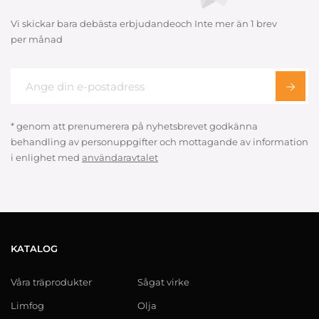
Vi skickar bara debästa erbjudandeoch Inte mer än 1 brev
per månad
* genom att prenumerera på nyhetsbrevet godkänna
behandling av personuppgifter och mottagande av information
i enlighet med
användaravtalet
KATALOG
Våra träprodukter
Sågat virke
Limfog
Olja