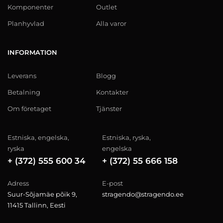
Komponenter
Outlet
Planhyvlad
Alla varor
INFORMATION
Leverans
Blogg
Betalning
Kontakter
Om företaget
Tjänster
Estniska, engelska,
Estniska, ryska,
ryska
engelska
+ (372) 555 600 34
+ (372) 55 666 158
Adress
E-post
Suur-Sõjamäe põik 9,
stragendo@stragendo.ee
11415 Tallinn, Eesti