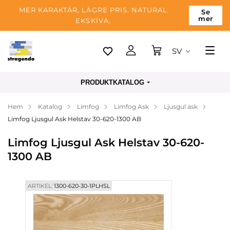
MER KARAKTÄR, LÄGRE PRIS. NATURAL
Se
mer
EKSKIVA.
SV
Tallinn
PRODUKTKATALOG
Leverans
Hem
Katalog
Limfog
Limfog Ask
Ljusgul ask
Betalning
Limfog Ljusgul Ask Helstav 30-620-1300 AB
Om företaget
Limfog Ljusgul Ask Helstav 30-620-
Blogg
1300 AB
Kontakter
ARTIKEL:
1300-620-30-1PLHSL