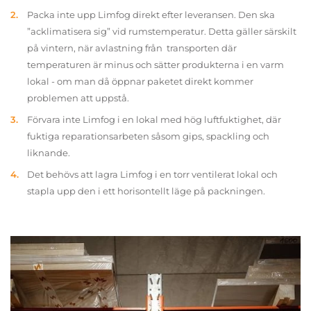
Packa inte upp Limfog direkt efter leveransen. Den ska
”acklimatisera sig” vid rumstemperatur. Detta gäller särskilt
på vintern, när avlastning från transporten där
temperaturen är minus och sätter produkterna i en varm
lokal - om man då öppnar paketet direkt kommer
problemen att uppstå.
Förvara inte Limfog i en lokal med hög luftfuktighet, där
fuktiga reparationsarbeten såsom gips, spackling och
liknande.
Det behövs att lagra Limfog i en torr ventilerat lokal och
stapla upp den i ett horisontellt läge på packningen.