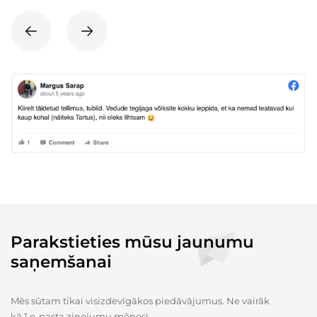
Parakstieties mūsu jaunumu
saņemšanai
Mēs sūtam tikai visizdevīgākos piedāvājumus. Ne vairāk
kā 1 e-pasta ziņojumu mēnesī