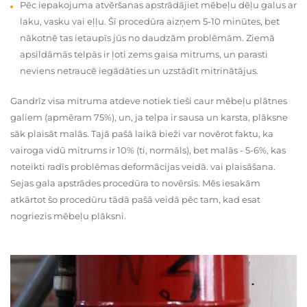
Pēc iepakojuma atvēršanas apstrādājiet mēbeļu dēļu galus ar
laku, vasku vai eļļu. Šī procedūra aizņem 5-10 minūtes, bet
nākotnē tas ietaupīs jūs no daudzām problēmām. Ziemā
apsildāmās telpās ir ļoti zems gaisa mitrums, un parasti
neviens netraucē iegādāties un uzstādīt mitrinātājus.
Gandrīz visa mitruma atdeve notiek tieši caur mēbeļu plātnes
galiem (apmēram 75%), un, ja telpa ir sausa un karsta, plāksne
sāk plaisāt malās. Tajā pašā laikā bieži var novērot faktu, ka
vairoga vidū mitrums ir 10% (ti, normāls), bet malās - 5-6%, kas
noteikti radīs problēmas deformācijas veidā. vai plaisāšana.
Sejas gala apstrādes procedūra to novērsīs. Mēs iesakām
atkārtot šo procedūru tādā pašā veidā pēc tam, kad esat
nogriezis mēbeļu plāksni.