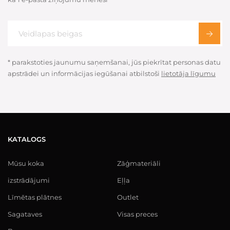
* parakstoties jaunumu saņemšanai, jūs piekrītat personas datu
apstrādei un informācijas iegūšanai atbilstoši
lietotāja līgumu
KATALOGS
Mūsu koka
Zāģmateriāli
izstrādājumi
Eļļa
Līmētas plātnes
Outlet
Sagataves
Visas preces