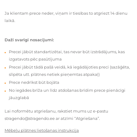
Ja klientam prece neder, viņam ir tiesības to atgriezt 14 dienu
laikā.
Daži svarīgi nosacījumi:
Precei jābūt standartizētai, tas nevar būt izstrādājums, kas
izgatavots pēc pasūtījuma
Precei jābūt tādā pašā veidā, kā iegādājoties preci (sazāģēta,
slīpēta utt. plātnes netiek pieņemtas atpakaļ)
Prece nedrīkst būt bojāta
No iegādes brīža un līdz atdošanas brīdim prece pienācīgi
jāuzglabā
Lai noformētu atgriešanu, rakstiet mums uz e-pastu
stragendo@stragendo.ee ar atzīmi “Atgriešana”.
Mēbeļu plātnes lietošanas instrukcija