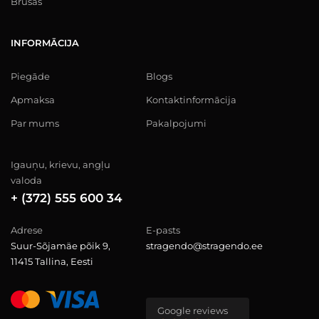
Brusas
INFORMĀCIJA
Piegāde
Blogs
Apmaksa
Kontaktinformācija
Par mums
Pakalpojumi
Igauņu, krievu, angļu
valoda
+ (372) 555 600 34
Adrese
E-pasts
Suur-Sõjamäe põik 9,
stragendo@stragendo.ee
11415 Tallina, Eesti
Google reviews