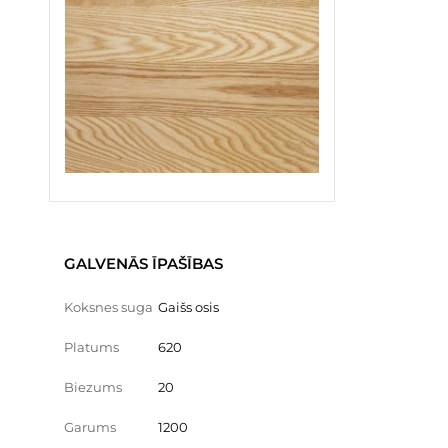
GALVENĀS ĪPAŠĪBAS
Koksnes suga
Gaišs osis
Platums
620
Biezums
20
Garums
1200