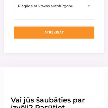
Piegāde ar kravas autofurgonu.
APRĒĶINĀT
Vai jūs šaubāties par
izvēli? Pasūtiet