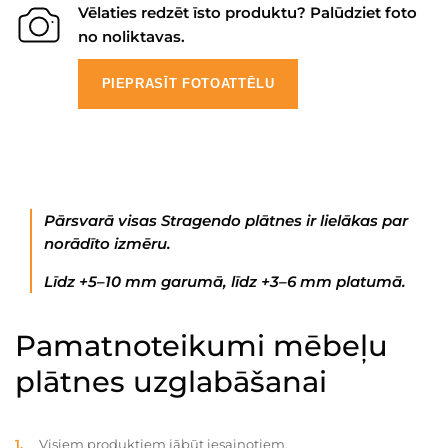
Vēlaties redzēt īsto produktu? Palūdziet foto
no noliktavas.
PIEPRASĪT FOTOATTĒLU
Pārsvarā visas Stragendo plātnes ir lielākas par
norādīto izmēru.
Līdz +5–10 mm garumā, līdz +3–6 mm platumā.
Pamatnoteikumi mēbeļu
plātnes uzglabāšanai
Visiem produktiem jābūt iesaiņotiem.