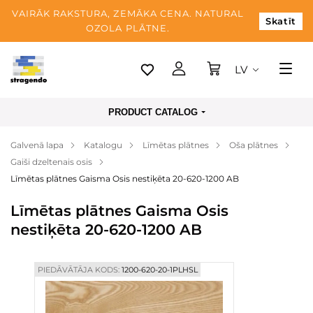
VAIRĀK RAKSTURA, ZEMĀKA CENA. NATURAL
Skatīt
OZOLA PLĀTNE.
LV
Tallina
PRODUCT CATALOG
Piegāde
Galvenā lapa
Katalogu
Līmētas plātnes
Oša plātnes
Apmaksa
Gaiši dzeltenais osis
Par mums
Līmētas plātnes Gaisma Osis nestiķēta 20-620-1200 AB
Blogs
Līmētas plātnes Gaisma Osis
nestiķēta 20-620-1200 AB
Kontaktinformācija
PIEDĀVĀTĀJA KODS:
1200-620-20-1PLHSL