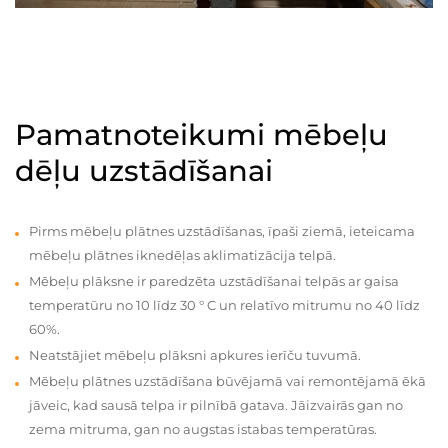
Pamatnoteikumi mēbeļu
dēļu uzstādīšanai
Pirms mēbeļu plātnes uzstādīšanas, īpaši ziemā, ieteicama
mēbeļu plātnes iknedēļas aklimatizācija telpā.
Mēbeļu plāksne ir paredzēta uzstādīšanai telpās ar gaisa
temperatūru no 10 līdz 30 ° C un relatīvo mitrumu no 40 līdz
60%.
Neatstājiet mēbeļu plāksni apkures ierīču tuvumā.
Mēbeļu plātnes uzstādīšana būvējamā vai remontējamā ēkā
jāveic, kad sausā telpa ir pilnībā gatava. Jāizvairās gan no
zema mitruma, gan no augstas istabas temperatūras.