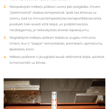
Neizpakojiet mēbeļu plāksni uzreiz pēc piegādes. Viņam
"jāaklimatizē" istabas temperatūrā. Īpaši tas attiecas uz
ziemu, kad no mīnuss temperatūras transportēšanas laikā
produkti tiek ievesti siltā telpā, un problēmas būs
neizbēgamas, ja nekavējoties atverat iepakojumu.
Neglabājiet mēbeļu plāksni telpās ar augstu mitruma
līmeni, kur ir "slapjie" remontdarbi, piemēram, apmetums,
špakteles, kloni.
Mēbeļu plāksne ir jāuzglabā sausā vēdināmā telpā, saliekot
to horizontāli uz blīves.