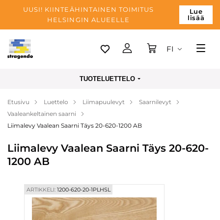
UUSI! KIINTEÄHINTAINEN TOIMITUS
Lue
lisää
HELSINGIN ALUEELLE
FI
Tallinn
TUOTELUETTELO
Toimitus
Etusivu
Luettelo
Liimapuulevyt
Saarnilevyt
Maksu
Vaaleankeltainen saarni
Yrityksen
Liimalevy Vaalean Saarni Täys 20-620-1200 AB
Blogi
Liimalevy Vaalean Saarni Täys 20-620-
1200 AB
Yhteystiedot
ARTIKKELI:
1200-620-20-1PLHSL