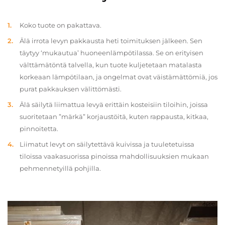
Koko tuote on pakattava.
Älä irrota levyn pakkausta heti toimituksen jälkeen. Sen
täytyy ‘mukautua’ huoneenlämpötilassa. Se on erityisen
välttämätöntä talvella, kun tuote kuljetetaan matalasta
korkeaan lämpötilaan, ja ongelmat ovat väistämättömiä, jos
purat pakkauksen välittömästi.
Älä säilytä liimattua levyä erittäin kosteisiin tiloihin, joissa
suoritetaan ”märkä” korjaustöitä, kuten rappausta, kitkaa,
pinnoitetta.
Liimatut levyt on säilytettävä kuivissa ja tuuletetuissa
tiloissa vaakasuorissa pinoissa mahdollisuuksien mukaan
pehmennetyillä pohjilla.