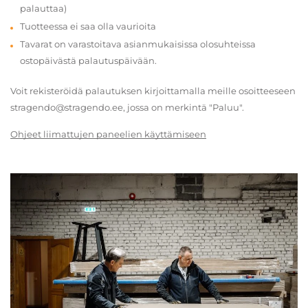
palauttaa)
Tuotteessa ei saa olla vaurioita
Tavarat on varastoitava asianmukaisissa olosuhteissa
ostopäivästä palautuspäivään.
Voit rekisteröidä palautuksen kirjoittamalla meille osoitteeseen
stragendo@stragendo.ee, jossa on merkintä "Paluu".
Ohjeet liimattujen paneelien käyttämiseen