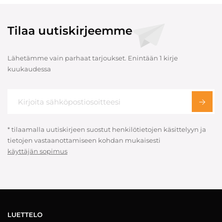
Tilaa uutiskirjeemme
Lähetämme vain parhaat tarjoukset. Enintään 1 kirje
kuukaudessa
* tilaamalla uutiskirjeen suostut henkilötietojen käsittelyyn ja
tietojen vastaanottamiseen kohdan mukaisesti
käyttäjän sopimus
LUETTELO