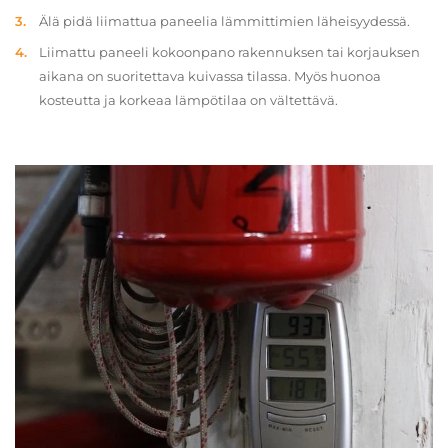
Älä pidä liimattua paneelia lämmittimien läheisyydessä.
Liimattu paneeli kokoonpano rakennuksen tai korjauksen
aikana on suoritettava kuivassa tilassa. Myös huonoa
kosteutta ja korkeaa lämpötilaa on vältettävä.