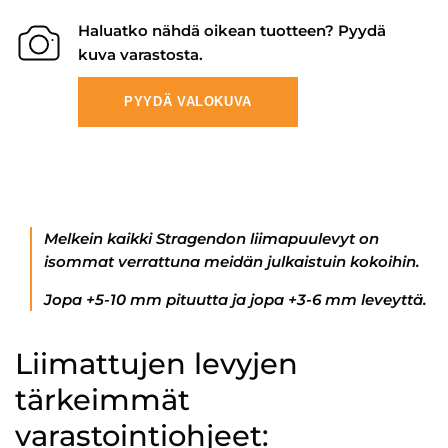
Haluatko nähdä oikean tuotteen? Pyydä
kuva varastosta.
PYYDÄ VALOKUVA
Melkein kaikki Stragendon liimapuulevyt on
isommat verrattuna meidän julkaistuin kokoihin.
Jopa +5-10 mm pituutta ja jopa +3-6 mm leveyttä.
Liimattujen levyjen
tärkeimmät
varastointiohjeet: