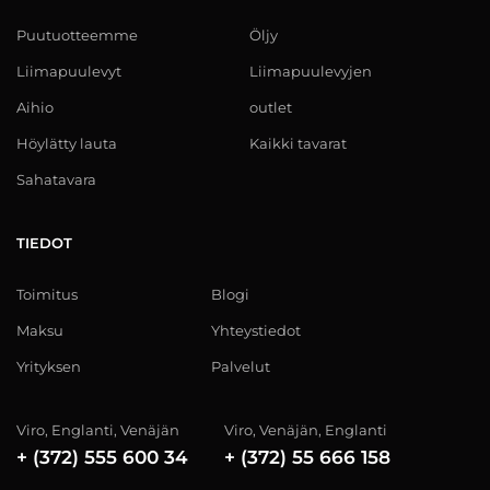
Puutuotteemme
Öljy
Liimapuulevyt
Liimapuulevyjen
Aihio
outlet
Höylätty lauta
Kaikki tavarat
Sahatavara
TIEDOT
Toimitus
Blogi
Maksu
Yhteystiedot
Yrityksen
Palvelut
Viro, Englanti, Venäjän
Viro, Venäjän, Englanti
+ (372) 555 600 34
+ (372) 55 666 158