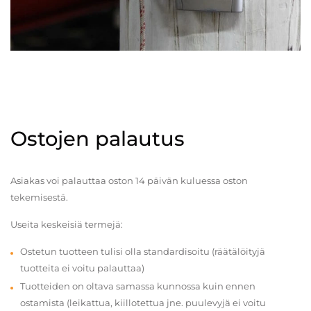
Ostojen palautus
Asiakas voi palauttaa oston 14 päivän kuluessa oston
tekemisestä.
Useita keskeisiä termejä:
Ostetun tuotteen tulisi olla standardisoitu (räätälöityjä
tuotteita ei voitu palauttaa)
Tuotteiden on oltava samassa kunnossa kuin ennen
ostamista (leikattua, kiillotettua jne. puulevyjä ei voitu