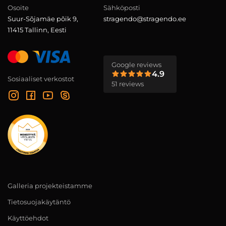
Osoite
Sähköposti
Suur-Sõjamäe põik 9,
stragendo@stragendo.ee
11415 Tallinn, Eesti
Google reviews
4.9
Sosiaaliset verkostot
51 reviews
Galleria projekteistamme
Tietosuojakäytäntö
Käyttöehdot