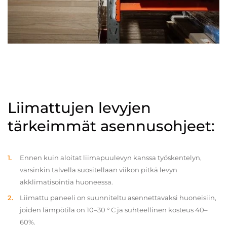
Liimattujen levyjen
tärkeimmät asennusohjeet:
Ennen kuin aloitat liimapuulevyn kanssa työskentelyn,
varsinkin talvella suositellaan viikon pitkä levyn
akklimatisointia huoneessa.
Liimattu paneeli on suunniteltu asennettavaksi huoneisiin,
joiden lämpötila on 10–30 ° C ja suhteellinen kosteus 40–
60%.