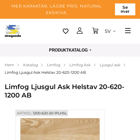
MER KARAKTÄR, LÄGRE PRIS. NATURAL
Se
mer
EKSKIVA.
SV
Tallinn
PRODUKTKATALOG
Leverans
Hem
Katalog
Limfog
Limfog Ask
Ljusgul ask
Betalning
Limfog Ljusgul Ask Helstav 20-620-1200 AB
Om företaget
Limfog Ljusgul Ask Helstav 20-620-
Blogg
1200 AB
Kontakter
ARTIKEL:
1200-620-20-1PLHSL