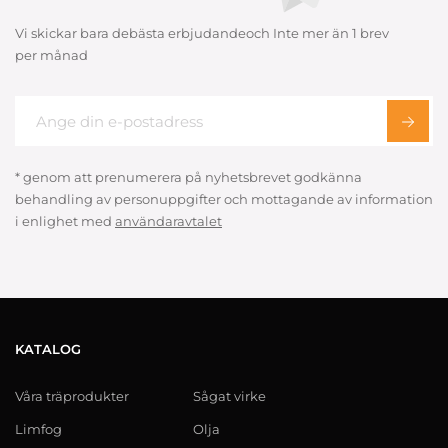
Vi skickar bara debästa erbjudandeoch Inte mer än 1 brev
per månad
* genom att prenumerera på nyhetsbrevet godkänna
behandling av personuppgifter och mottagande av information
i enlighet med
användaravtalet
KATALOG
Våra träprodukter
Sågat virke
Limfog
Olja