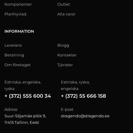
Komponenter
Outlet
Planhyvlad
Alla varor
INFORMATION
Leverans
Blogg
Betalning
Kontakter
Om företaget
Tjänster
Estniska, engelska,
Estniska, ryska,
ryska
engelska
+ (372) 555 600 34
+ (372) 55 666 158
Adress
E-post
Suur-Sõjamäe põik 9,
stragendo@stragendo.ee
11415 Tallinn, Eesti