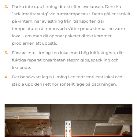
Packa inte upp Limfog direkt efter leveransen. Den ska
”acklimatisera sig” vid rumstemperatur. Detta gäller särskilt
på vintern, när avlastning från transporten där
temperaturen är minus och sätter produkterna i en varm
lokal - om man då öppnar paketet direkt kommer
problemen att uppstå.
Förvara inte Limfog i en lokal med hög luftfuktighet, där
fuktiga reparationsarbeten såsom gips, spackling och
liknande.
Det behövs att lagra Limfog i en torr ventilerat lokal och
stapla upp den i ett horisontellt läge på packningen.