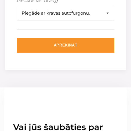
PIEGĀDE METODE
Piegāde ar kravas autofurgonu.
APRĒĶINĀT
Vai jūs šaubāties par