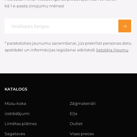
kā 1 e-pasta ziņojumu mēnesī
* parakstoties jaunumu saņemšanai, jūs piekrītat personas datu
apstrādei un informācijas iegūšanai atbilstoši
lietotāja līgumu
KATALOGS
Mūsu koka
Zāģmateriāli
izstrādājumi
Eļļa
Līmētas plātnes
Outlet
Sagataves
Visas preces