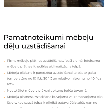
Pamatnoteikumi mēbeļu
dēļu uzstādīšanai
Pirms mēbeļu plātnes uzstādīšanas, īpaši ziemā, ieteicama
mēbeļu plātnes iknedēļas aklimatizācija telpā.
Mēbeļu plāksne ir paredzēta uzstādīšanai telpās ar gaisa
temperatūru no 10 līdz 30 ° C un relatīvo mitrumu no 40 līdz
60%.
Neatstājiet mēbeļu plāksni apkures ierīču tuvumā.
Mēbeļu plātnes uzstādīšana būvējamā vai remontējamā ēkā
jāveic, kad sausā telpa ir pilnībā gatava. Jāizvairās gan no