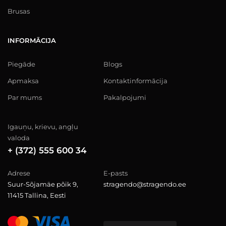
Brusas
INFORMĀCIJA
Piegāde
Blogs
Apmaksa
Kontaktinformācija
Par mums
Pakalpojumi
Igauņu, krievu, angļu
valoda
+ (372) 555 600 34
Adrese
E-pasts
Suur-Sõjamäe põik 9,
stragendo@stragendo.ee
11415 Tallina, Eesti