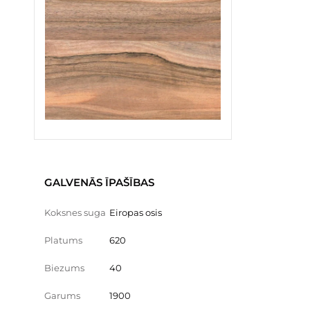
GALVENĀS ĪPAŠĪBAS
Koksnes suga
Eiropas osis
Platums
620
Biezums
40
Garums
1900