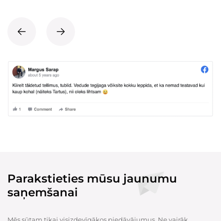
Parakstieties mūsu jaunumu
saņemšanai
Mēs sūtam tikai visizdevīgākos piedāvājumus. Ne vairāk