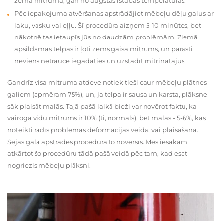
zema mitruma, gan no augstas istabas temperatūras.
Pēc iepakojuma atvēršanas apstrādājiet mēbeļu dēļu galus ar
laku, vasku vai eļļu. Šī procedūra aizņem 5-10 minūtes, bet
nākotnē tas ietaupīs jūs no daudzām problēmām. Ziemā
apsildāmās telpās ir ļoti zems gaisa mitrums, un parasti
neviens netraucē iegādāties un uzstādīt mitrinātājus.
Gandrīz visa mitruma atdeve notiek tieši caur mēbeļu plātnes
galiem (apmēram 75%), un, ja telpa ir sausa un karsta, plāksne
sāk plaisāt malās. Tajā pašā laikā bieži var novērot faktu, ka
vairoga vidū mitrums ir 10% (ti, normāls), bet malās - 5-6%, kas
noteikti radīs problēmas deformācijas veidā. vai plaisāšana.
Sejas gala apstrādes procedūra to novērsīs. Mēs iesakām
atkārtot šo procedūru tādā pašā veidā pēc tam, kad esat
nogriezis mēbeļu plāksni.