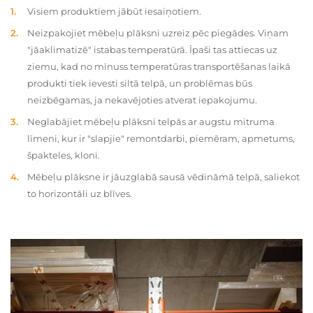
Visiem produktiem jābūt iesaiņotiem.
Neizpakojiet mēbeļu plāksni uzreiz pēc piegādes. Viņam
"jāaklimatizē" istabas temperatūrā. Īpaši tas attiecas uz
ziemu, kad no mīnuss temperatūras transportēšanas laikā
produkti tiek ievesti siltā telpā, un problēmas būs
neizbēgamas, ja nekavējoties atverat iepakojumu.
Neglabājiet mēbeļu plāksni telpās ar augstu mitruma
līmeni, kur ir "slapjie" remontdarbi, piemēram, apmetums,
špakteles, kloni.
Mēbeļu plāksne ir jāuzglabā sausā vēdināmā telpā, saliekot
to horizontāli uz blīves.