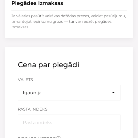
Piegādes izmaksas
Ja vēlaties pasūtīt vairākas dažādas preces, veiciet pasūtījumu,
izmantojot iepirkumu grozu — tur var redzēt piegādes
izmaksas.
Cena par piegādi
VALSTS
Igaunija
PASTA INDEKS