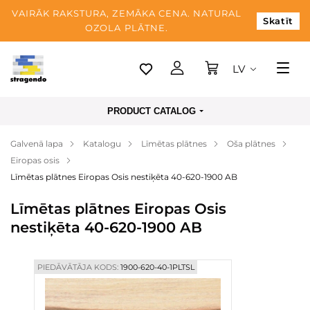
VAIRĀK RAKSTURA, ZEMĀKA CENA. NATURAL
Skatīt
OZOLA PLĀTNE.
LV
Tallina
PRODUCT CATALOG
Piegāde
Galvenā lapa
Katalogu
Līmētas plātnes
Oša plātnes
Apmaksa
Eiropas osis
Par mums
Līmētas plātnes Eiropas Osis nestiķēta 40-620-1900 AB
Blogs
Līmētas plātnes Eiropas Osis
nestiķēta 40-620-1900 AB
Kontaktinformācija
PIEDĀVĀTĀJA KODS:
1900-620-40-1PLTSL