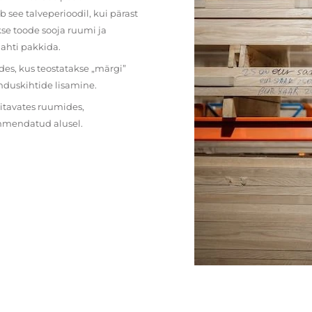
 see talveperioodil, kui pärast
se toode sooja ruumi ja
lahti pakkida.
des, kus teostatakse „märgi”
nduskihtide lisamine.
ritavates ruumides,
ehmendatud alusel.