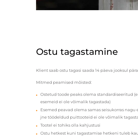
Ostu tagastamine
Klient saab ostu tagasi saada 14 päeva jooksul pära
Mitmed peamised mõisted:
Ostetud toode peaks olema standardiseeritud (e
esemeid ei ole võimalik tagastada)
Esemed peavad olema samas seisukorras nagu en
jne töödeldud puittooteid ei ole võimalik tagast
Tootel ei tohiks olla kahjustusi
Ostu hetkest kuni tagastamise hetkeni tuleb ka