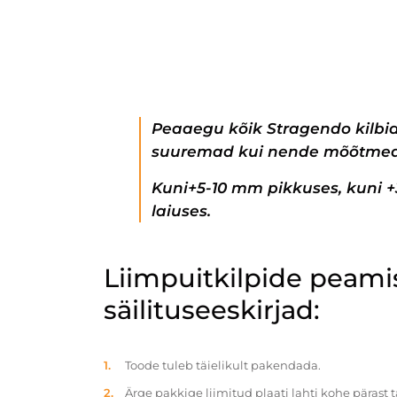
Peaaegu kõik Stragendo kilbi
suuremad kui nende mõõtmed
Kuni+5-10 mm pikkuses, kuni 
laiuses.
Liimpuitkilpide peam
säilituseeskirjad:
Toode tuleb täielikult pakendada.
Ärge pakkige liimitud plaati lahti kohe pärast 