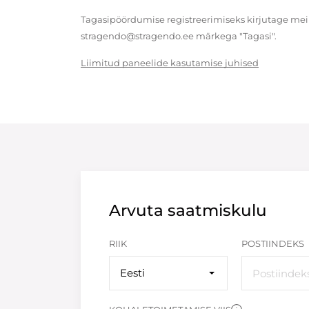
Tagasipöördumise registreerimiseks kirjutage meil
stragendo@stragendo.ee märkega "Tagasi".
Liimitud paneelide kasutamise juhised
Arvuta saatmiskulu
RIIK
POSTIINDEKS
Eesti