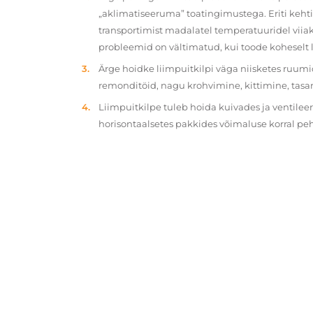
„aklimatiseeruma” toatingimustega. Eriti kehtib
transportimist madalatel temperatuuridel viiak
probleemid on vältimatud, kui toode koheselt 
Ärge hoidke liimpuitkilpi väga niisketes ruumi
remonditöid, nagu krohvimine, kittimine, tasa
Liimpuitkilpe tuleb hoida kuivades ja ventilee
horisontaalsetes pakkides võimaluse korral p