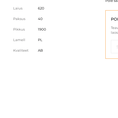
Pole s
Laius
620
Paksus
40
PO
Teav
Pikkus
1900
laos
Lamell
PL
Kvaliteet
AB