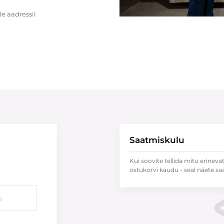
e aadressil
Saatmiskulu
Kui soovite tellida mitu erineva
ostukorvi kaudu - seal näete sa