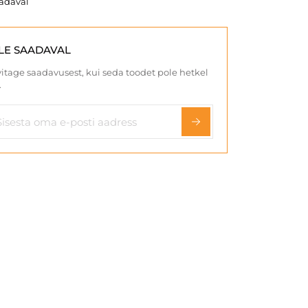
aadaval
LE SAADAVAL
itage saadavusest, kui seda toodet pole hetkel
.