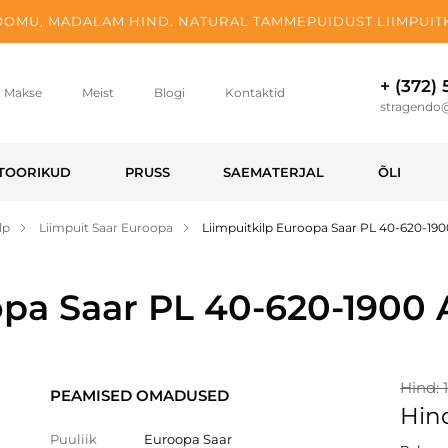
OMU, MADALAM HIND. NATURAL TAMMEPUIDUST LIIMPUITK
+ (372)
Makse
Meist
Blogi
Kontaktid
stragendo
TOORIKUD
PRUSS
SAEMATERJAL
ÕLI
lp
Liimpuit Saar Euroopa
Liimpuitkilp Euroopa Saar PL 40-620-19
opa Saar PL 40-620-1900
Hind: 
PEAMISED OMADUSED
Hind
Puuliik
Euroopa Saar