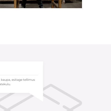
t kaupa, esitage tellimus
atekulu.