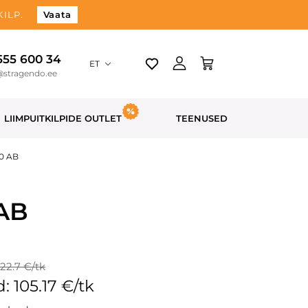
ILP.
Vaata
 555 600 34
ET
@stragendo.ee
LIIMPUITKILPIDE OUTLET
TEENUSED
00 AB
 AB
122.7 €/tk
: 105.17 €/tk