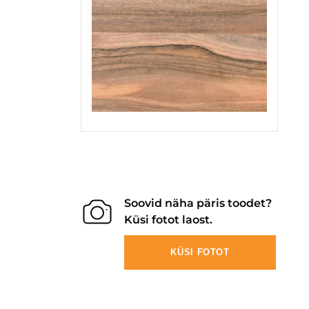
Soovid näha päris toodet?
Küsi fotot laost.
KÜSI FOTOT