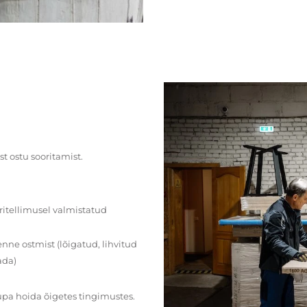
st ostu sooritamist.
ritellimusel valmistatud
ne ostmist (lõigatud, lihvitud
ada)
upa hoida õigetes tingimustes.