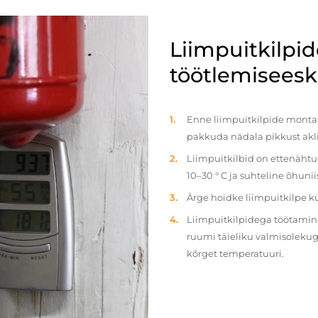
Liimpuitkilpi
töötlemiseeski
Enne liimpuitkilpide montaaž
pakkuda nädala pikkust akl
Liimpuitkilbid on ettenäht
10–30 ° C ja suhteline õhun
Ärge hoidke liimpuitkilpe 
Liimpuitkilpidega töötamine 
ruumi täieliku valmisolekug
kõrget temperatuuri.