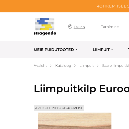
ROHKEM ISELO
Tarnimine
Tallinn
MEIE PUIDUTOOTED
LIIMPUIT
Avaleht
Kataloog
Liimpuit
Saare liimpuitki
Liimpuitkilp Euro
ARTIKKEL:
1900-620-40-1PLTSL