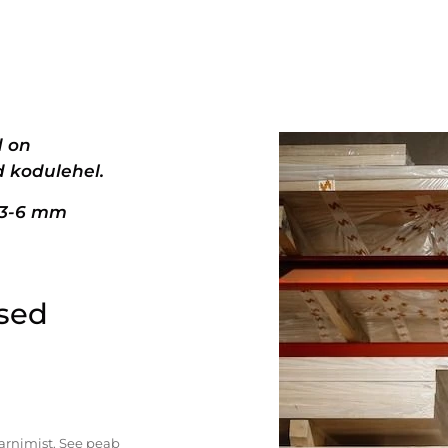
d on
 kodulehel.
+3-6 mm
ised
tarnimist. See peab