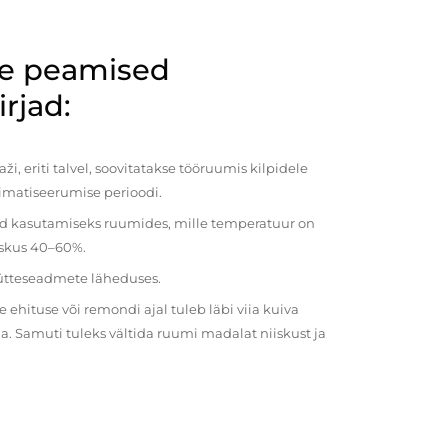
de peamised
rjad:
i, eriti talvel, soovitatakse tööruumis kilpidele
imatiseerumise perioodi.
ud kasutamiseks ruumides, mille temperatuur on
iiskus 40–60%.
kütteseadmete läheduses.
ehituse või remondi ajal tuleb läbi viia kuiva
a. Samuti tuleks vältida ruumi madalat niiskust ja