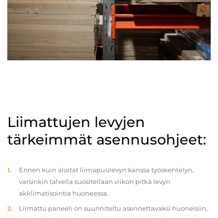
Liimattujen levyjen
tärkeimmät asennusohjeet:
Ennen kuin aloitat liimapuulevyn kanssa työskentelyn,
varsinkin talvella suositellaan viikon pitkä levyn
akklimatisointia huoneessa.
Liimattu paneeli on suunniteltu asennettavaksi huoneisiin,