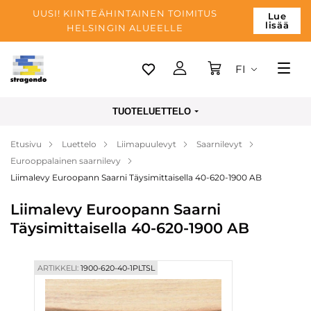
UUSI! KIINTEÄHINTAINEN TOIMITUS
Lue
lisää
HELSINGIN ALUEELLE
FI
Tallinn
TUOTELUETTELO
Toimitus
Etusivu
Luettelo
Liimapuulevyt
Saarnilevyt
Maksu
Eurooppalainen saarnilevy
Yrityksen
Liimalevy Euroopann Saarni Täysimittaisella 40-620-1900 AB
Blogi
Liimalevy Euroopann Saarni
Täysimittaisella 40-620-1900 AB
Yhteystiedot
ARTIKKELI:
1900-620-40-1PLTSL