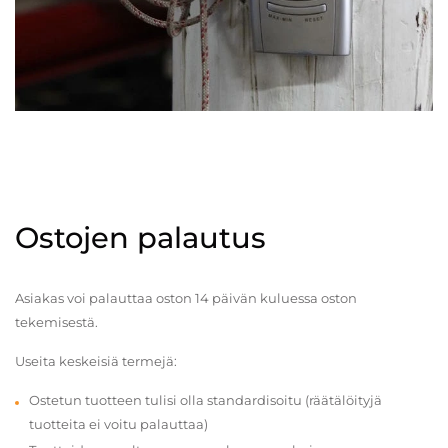
Ostojen palautus
Asiakas voi palauttaa oston 14 päivän kuluessa oston
tekemisestä.
Useita keskeisiä termejä:
Ostetun tuotteen tulisi olla standardisoitu (räätälöityjä
tuotteita ei voitu palauttaa)