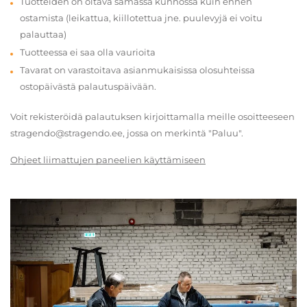
Tuotteiden on oltava samassa kunnossa kuin ennen
ostamista (leikattua, kiillotettua jne. puulevyjä ei voitu
palauttaa)
Tuotteessa ei saa olla vaurioita
Tavarat on varastoitava asianmukaisissa olosuhteissa
ostopäivästä palautuspäivään.
Voit rekisteröidä palautuksen kirjoittamalla meille osoitteeseen
stragendo@stragendo.ee, jossa on merkintä "Paluu".
Ohjeet liimattujen paneelien käyttämiseen