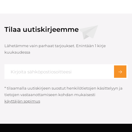
Tilaa uutiskirjeemme
Lähetämme vain parhaat tarjoukset. Enintään 1 kirje
kuukaudessa
* tilaamalla uutiskirjeen suostut henkilötietojen käsittelyyn ja
tietojen vastaanottamiseen kohdan mukaisesti
käyttäjän sopimus