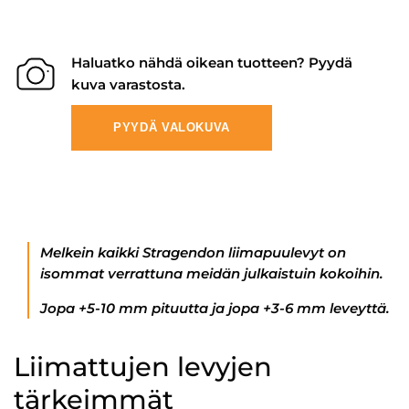
Haluatko nähdä oikean tuotteen? Pyydä
kuva varastosta.
PYYDÄ VALOKUVA
Melkein kaikki Stragendon liimapuulevyt on
isommat verrattuna meidän julkaistuin kokoihin.
Jopa +5-10 mm pituutta ja jopa +3-6 mm leveyttä.
Liimattujen levyjen
tärkeimmät