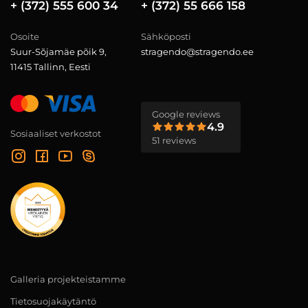
+ (372) 555 600 34
+ (372) 55 666 158
Osoite
Sähköposti
Suur-Sõjamäe põik 9,
stragendo@stragendo.ee
11415 Tallinn, Eesti
Google reviews
4.9
Sosiaaliset verkostot
51 reviews
Galleria projekteistamme
Tietosuojakäytäntö