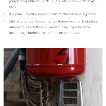
joiden lämpötila on 10–30 ° C ja suhteellinen kosteus 40–
60%.
Älä pidä liimattua paneelia lämmittimien läheisyydessä.
Liimattu paneeli kokoonpano rakennuksen tai korjauksen
aikana on suoritettava kuivassa tilassa. Myös huonoa
kosteutta ja korkeaa lämpötilaa on vältettävä.