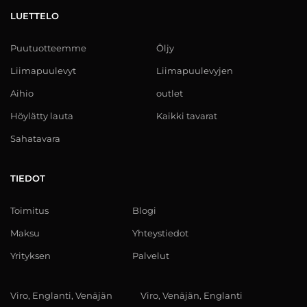
LUETTELO
Puutuotteemme
Öljy
Liimapuulevyt
Liimapuulevyjen
Aihio
outlet
Höylätty lauta
Kaikki tavarat
Sahatavara
TIEDOT
Toimitus
Blogi
Maksu
Yhteystiedot
Yrityksen
Palvelut
Viro, Englanti, Venäjän
Viro, Venäjän, Englanti