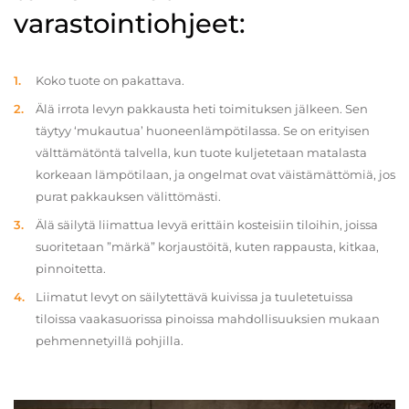
varastointiohjeet:
Koko tuote on pakattava.
Älä irrota levyn pakkausta heti toimituksen jälkeen. Sen
täytyy ‘mukautua’ huoneenlämpötilassa. Se on erityisen
välttämätöntä talvella, kun tuote kuljetetaan matalasta
korkeaan lämpötilaan, ja ongelmat ovat väistämättömiä, jos
purat pakkauksen välittömästi.
Älä säilytä liimattua levyä erittäin kosteisiin tiloihin, joissa
suoritetaan ”märkä” korjaustöitä, kuten rappausta, kitkaa,
pinnoitetta.
Liimatut levyt on säilytettävä kuivissa ja tuuletetuissa
tiloissa vaakasuorissa pinoissa mahdollisuuksien mukaan
pehmennetyillä pohjilla.