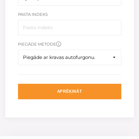
PASTA INDEKS
PIEGĀDE METODE
Piegāde ar kravas autofurgonu.
APRĒĶINĀT