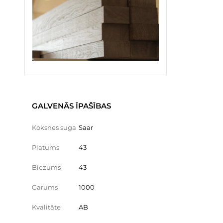
GALVENĀS ĪPAŠĪBAS
Koksnes suga
Saar
Platums
43
Biezums
43
Garums
1000
Kvalitāte
AB