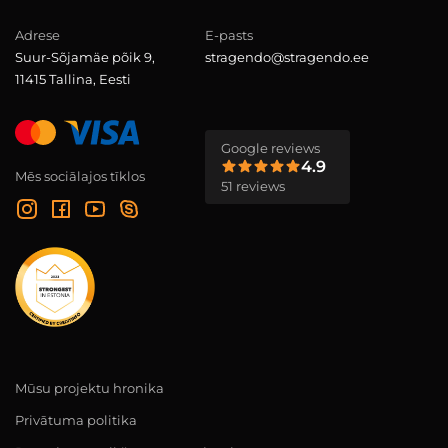
Adrese
E-pasts
Suur-Sõjamäe põik 9,
stragendo@stragendo.ee
11415 Tallina, Eesti
Google reviews
4.9
Mēs sociālajos tīklos
51 reviews
Mūsu projektu hronika
Privātuma politika