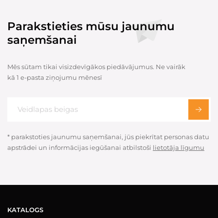
Parakstieties mūsu jaunumu
saņemšanai
Mēs sūtam tikai visizdevīgākos piedāvājumus. Ne vairāk
kā 1 e-pasta ziņojumu mēnesī
* parakstoties jaunumu saņemšanai, jūs piekrītat personas datu
apstrādei un informācijas iegūšanai atbilstoši
lietotāja līgumu
KATALOGS