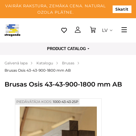
VAIRĀK RAKSTURA, ZEMĀKA CENA. NATURAL
Skatīt
OZOLA PLĀTNE.
LV
Tallina
PRODUCT CATALOG
Piegāde
Galvenā lapa
Katalogu
Brusas
Apmaksa
Brusas Osis 43-43-900-1800 mm AB
Par mums
Brusas Osis 43-43-900-1800 mm AB
Blogs
Kontaktinformācija
PIEDĀVĀTĀJA KODS:
1000-43-43-2SP