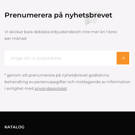
Prenumerera på nyhetsbrevet
Vi skickar bara debästa erbjudandeoch Inte mer än 1 brev
per månad
* genom att prenumerera på nyhetsbrevet godkänna
behandling av personuppgifter och mottagande av information
i enlighet med
användaravtalet
KATALOG