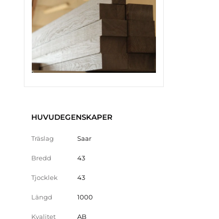
HUVUDEGENSKAPER
Träslag
Saar
Bredd
43
Tjocklek
43
Längd
1000
Kvalitet
AB