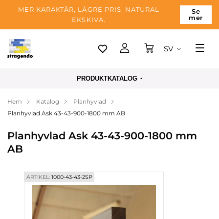
MER KARAKTÄR, LÄGRE PRIS. NATURAL
Se
mer
EKSKIVA.
SV
Tallinn
PRODUKTKATALOG
Leverans
Hem
Katalog
Planhyvlad
Betalning
Planhyvlad Ask 43-43-900-1800 mm AB
Om företaget
Planhyvlad Ask 43-43-900-1800 mm
Blogg
AB
Kontakter
ARTIKEL:
1000-43-43-2SP