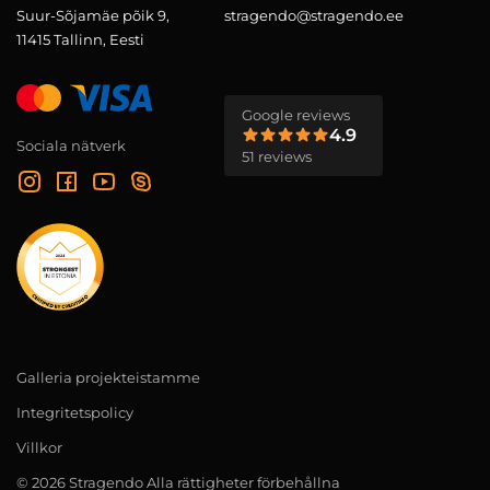
Suur-Sõjamäe põik 9,
stragendo@stragendo.ee
11415 Tallinn, Eesti
Google reviews
4.9
Sociala nätverk
51 reviews
Galleria projekteistamme
Integritetspolicy
Villkor
© 2026 Stragendo Alla rättigheter förbehållna