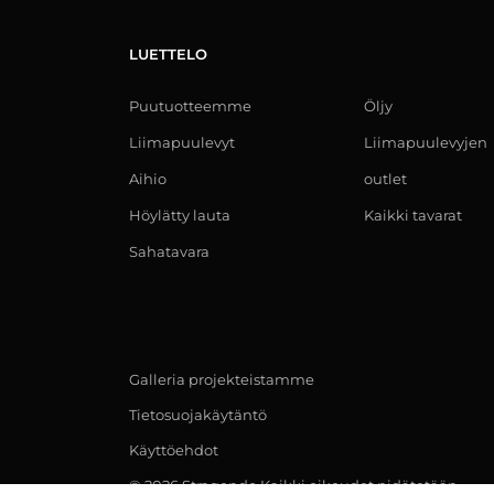
LUETTELO
Puutuotteemme
Öljy
Liimapuulevyt
Liimapuulevyjen
Aihio
outlet
Höylätty lauta
Kaikki tavarat
Sahatavara
Galleria projekteistamme
Tietosuojakäytäntö
Käyttöehdot
© 2026 Stragendo Kaikki oikeudet pidätetään