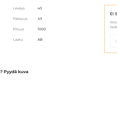
Leveys
43
EI 
Paksuus
43
Ilmo
hetk
Pituus
1000
Laatu
AB
n? Pyydä kuva