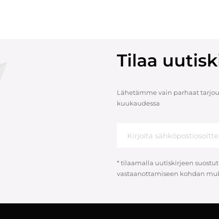
Tilaa uuti
Lähetämme vain parhaat tarjouk
kuukaudessa
* tilaamalla uutiskirjeen suostut
vastaanottamiseen kohdan muk