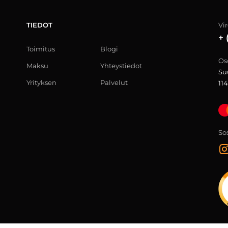
TIEDOT
Vi
+ 
Toimitus
Blogi
Os
Maksu
Yhteystiedot
Su
Yrityksen
Palvelut
114
Sos