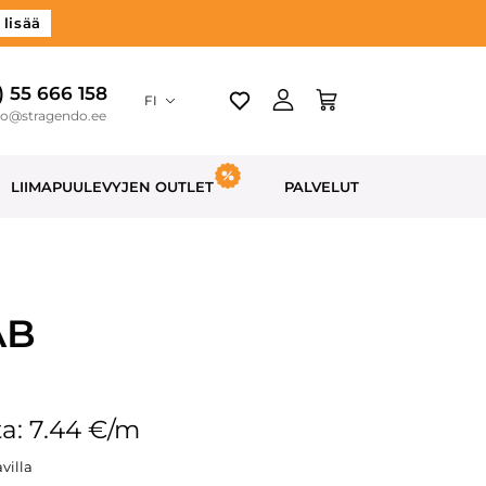
 lisää
) 55 666 158
FI
do@stragendo.ee
LIIMAPUULEVYJEN OUTLET
PALVELUT
AB
a: 7.44 €/m
villa