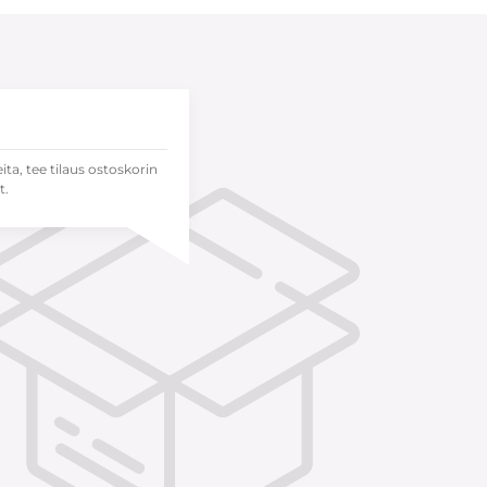
eita, tee tilaus ostoskorin
t.