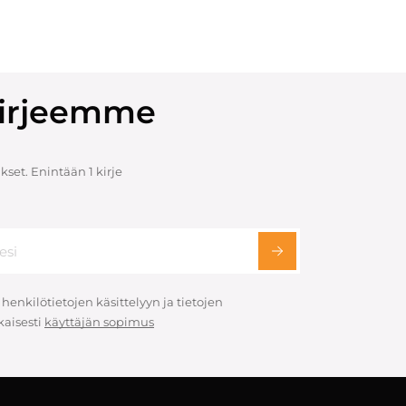
skirjeemme
set. Enintään 1 kirje
 henkilötietojen käsittelyyn ja tietojen
aisesti
käyttäjän sopimus