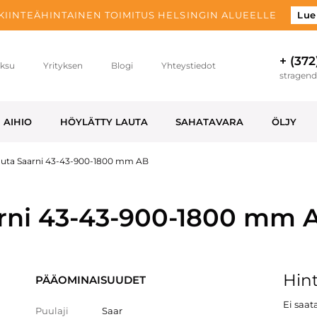
 KIINTEÄHINTAINEN TOIMITUS HELSINGIN ALUEELLE
Lue
+ (372
ksu
Yrityksen
Blogi
Yhteystiedot
stragen
AIHIO
HÖYLÄTTY LAUTA
SAHATAVARA
ÖLJY
lauta Saarni 43-43-900-1800 mm AB
arni 43-43-900-1800 mm 
Hint
PÄÄOMINAISUUDET
Ei saata
Puulaji
Saar