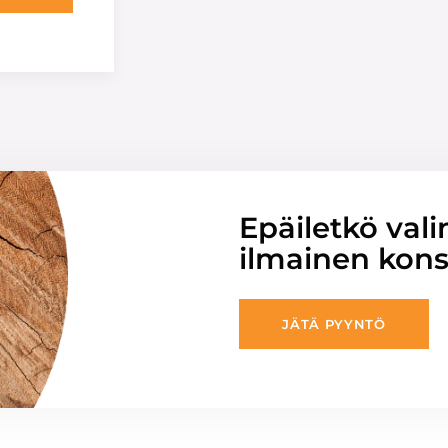
Epäiletkö vali
ilmainen konsu
JÄTÄ PYYNTÖ