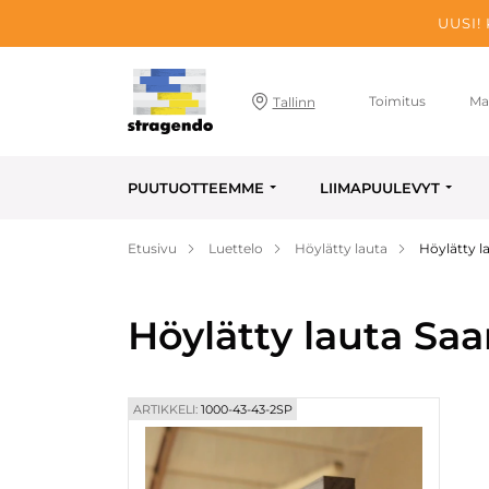
UUSI!
Toimitus
Ma
Tallinn
PUUTUOTTEEMME
LIIMAPUULEVYT
Etusivu
Luettelo
Höylätty lauta
Höylätty 
Höylätty lauta Sa
ARTIKKELI:
1000-43-43-2SP