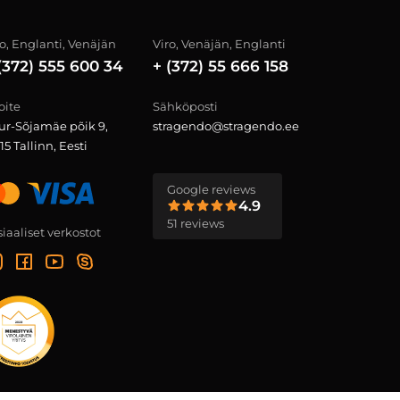
ro, Englanti, Venäjän
Viro, Venäjän, Englanti
(372) 555 600 34
+ (372) 55 666 158
oite
Sähköposti
ur-Sõjamäe põik 9,
stragendo@stragendo.ee
15 Tallinn, Eesti
Google reviews
4.9
51 reviews
iaaliset verkostot