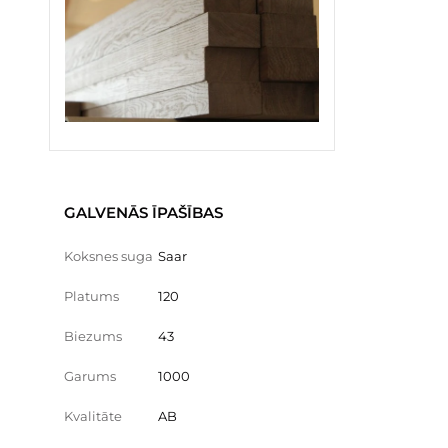
GALVENĀS ĪPAŠĪBAS
Koksnes suga
Saar
Platums
120
Biezums
43
Garums
1000
Kvalitāte
AB