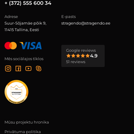
+ (372) 555 600 34
Adrese
E-pasts
Suur-Sõjamäe põik 9,
stragendo@stragendo.ee
11415 Tallina, Eesti
Google reviews
4.9
Mēs sociālajos tīklos
51 reviews
Mūsu projektu hronika
Privātuma politika