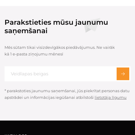
Parakstieties mūsu jaunumu
saņemšanai
Mēs sūtam tikai visizdevīgākos piedāvājumus. Ne vairāk
kā 1 e-pasta ziņojumu mēnesī
* parakstoties jaunumu saņemšanai, jūs piekrītat personas datu
apstrādei un informācijas iegūšanai atbilstoši
lietotāja līgumu