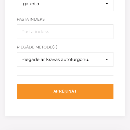
Igaunija
PASTA INDEKS
PIEGĀDE METODE
Piegāde ar kravas autofurgonu.
APRĒĶINĀT