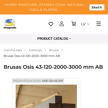
VAIRĀK RAKSTURA, ZEMĀKA CENA. NATURAL
Skatīt
OZOLA PLĀTNE.
LV
Tallina
PRODUCT CATALOG
Piegāde
Galvenā lapa
Katalogu
Brusas
Apmaksa
Brusas Osis 43-120-2000-3000 mm AB
Par mums
Brusas Osis 43-120-2000-3000 mm AB
Blogs
Kontaktinformācija
PIEDĀVĀTĀJA KODS:
1000-120-43-2SP