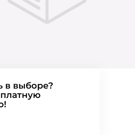
ь в выборе?
сплатную
ю!