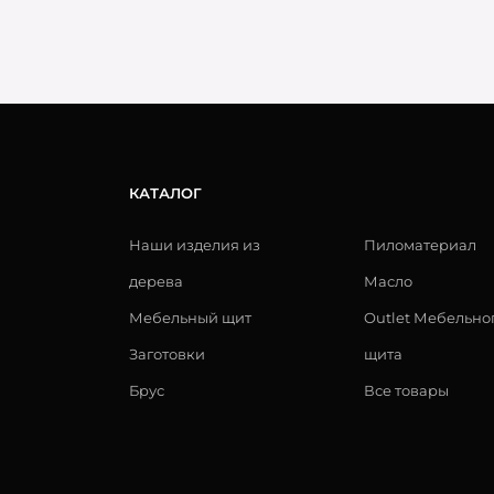
КАТАЛОГ
Наши изделия из
Пиломатериал
дерева
Масло
Мебельный щит
Outlet Мебельно
Заготовки
щита
Брус
Все товары