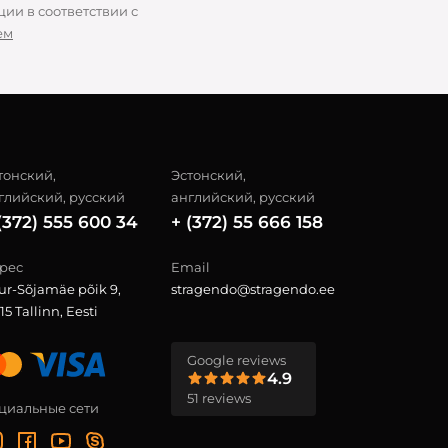
ии в соответствии с
ем
тонский,
Эстонский,
глийский, русский
английский, русский
(372) 555 600 34
+ (372) 55 666 158
рес
Email
ur-Sõjamäe põik 9,
stragendo@stragendo.ee
15 Tallinn, Eesti
Google reviews
4.9
51 reviews
циальные сети