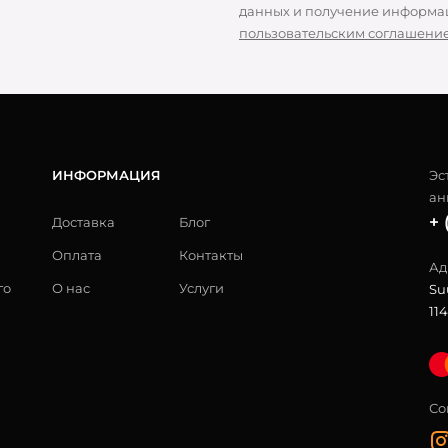
данных и получение информац
пользовательским соглашени
ИНФОРМАЦИЯ
Эс
ан
+ 
Доставка
Блог
Оплата
Контакты
Ад
го
О нас
Услуги
Su
114
Со