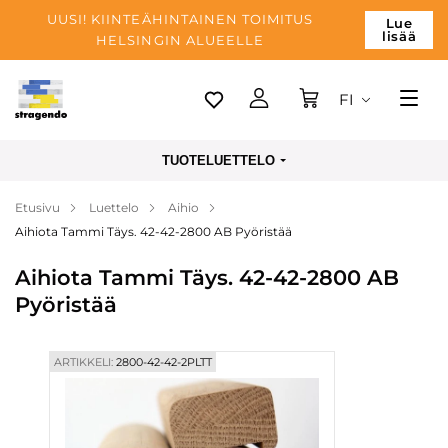
UUSI! KIINTEÄHINTAINEN TOIMITUS
Lue
lisää
HELSINGIN ALUEELLE
FI
Tallinn
TUOTELUETTELO
Toimitus
Etusivu
Luettelo
Aihio
Maksu
Aihiota Tammi Täys. 42-42-2800 AB Pyöristää
Yrityksen
Aihiota Tammi Täys. 42-42-2800 AB
Blogi
Pyöristää
Yhteystiedot
ARTIKKELI:
2800-42-42-2PLTT