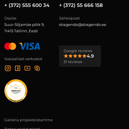
+ (372) 555 600 34
+ (372) 55 666 158
Osoite
Sähköposti
Suur-Sõjamäe põik 9,
stragendo@stragendo.ee
11415 Tallinn, Eesti
Google reviews
4.9
Sosiaaliset verkostot
51 reviews
Galleria projekteistamme
Tietosuojakäytäntö