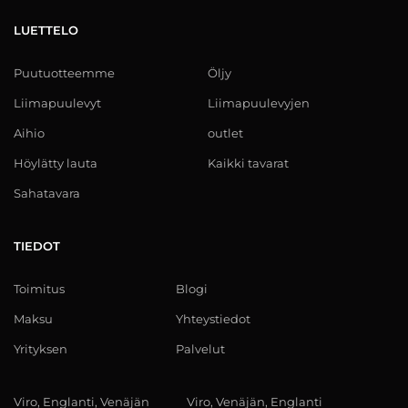
LUETTELO
Puutuotteemme
Öljy
Liimapuulevyt
Liimapuulevyjen
Aihio
outlet
Höylätty lauta
Kaikki tavarat
Sahatavara
TIEDOT
Toimitus
Blogi
Maksu
Yhteystiedot
Yrityksen
Palvelut
Viro, Englanti, Venäjän
Viro, Venäjän, Englanti