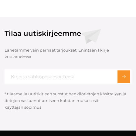
Tilaa uutiskirjeemme
Lähetämme vain parhaat tarjoukset. Enintään 1 kirje
kuukaudessa
* tilaamalla uutiskirjeen suostut henkilötietojen käsittelyyn ja
tietojen vastaanottamiseen kohdan mukaisesti
käyttäjän sopimus