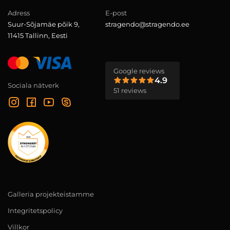
Adress
E-post
Suur-Sõjamäe põik 9,
stragendo@stragendo.ee
11415 Tallinn, Eesti
Google reviews
4.9
Sociala nätverk
51 reviews
Galleria projekteistamme
Integritetspolicy
Villkor