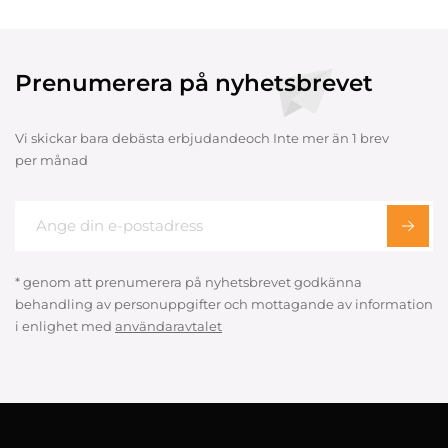
Prenumerera på nyhetsbrevet
Vi skickar bara debästa erbjudandeoch Inte mer än 1 brev
per månad
* genom att prenumerera på nyhetsbrevet godkänna
behandling av personuppgifter och mottagande av information
i enlighet med
användaravtalet