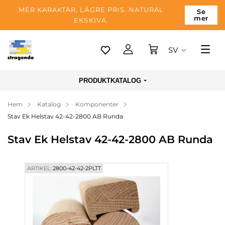
MER KARAKTÄR, LÄGRE PRIS. NATURAL
Se
mer
EKSKIVA.
SV
Tallinn
PRODUKTKATALOG
Leverans
Hem
Katalog
Komponenter
Betalning
Stav Ek Helstav 42-42-2800 AB Runda
Om företaget
Stav Ek Helstav 42-42-2800 AB Runda
Blogg
Kontakter
ARTIKEL:
2800-42-42-2PLTT