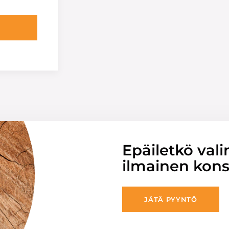
Epäiletkö vali
ilmainen konsu
JÄTÄ PYYNTÖ