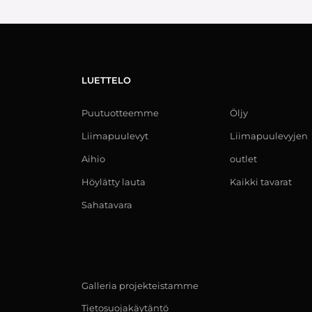
LUETTELO
Puutuotteemme
Öljy
Liimapuulevyt
Liimapuulevyjen
Aihio
outlet
Höylätty lauta
Kaikki tavarat
Sahatavara
Galleria projekteistamme
Tietosuojakäytäntö