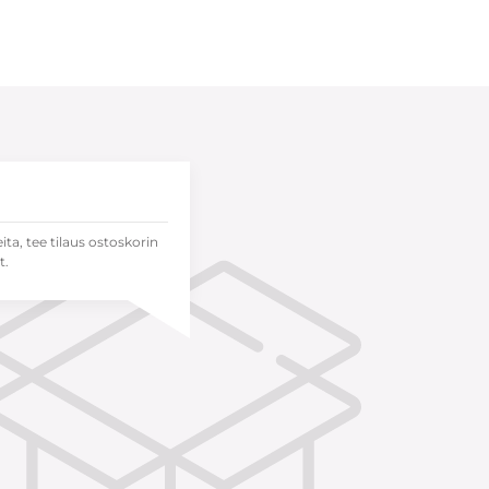
eita, tee tilaus ostoskorin
t.