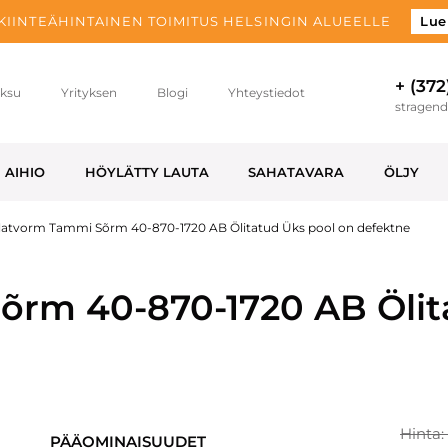
 KIINTEÄHINTAINEN TOIMITUS HELSINGIN ALUEELLE
Lue
+ (372
ksu
Yrityksen
Blogi
Yhteystiedot
stragen
AIHIO
HÖYLÄTTY LAUTA
SAHATAVARA
ÖLJY
latvorm Tammi Sõrm 40-870-1720 AB Ölitatud Üks pool on defektne
õrm 40-870-1720 AB Ölit
Hinta:
PÄÄOMINAISUUDET