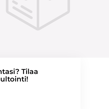
ntasi? Tilaa
ltointi!