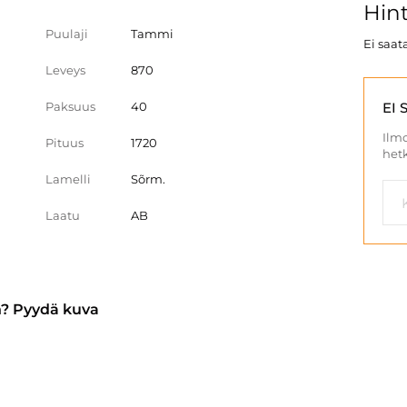
Hint
Puulaji
Tammi
Ei saata
Leveys
870
Paksuus
40
EI 
Ilmo
Pituus
1720
hetk
Lamelli
Sõrm.
Laatu
AB
n? Pyydä kuva