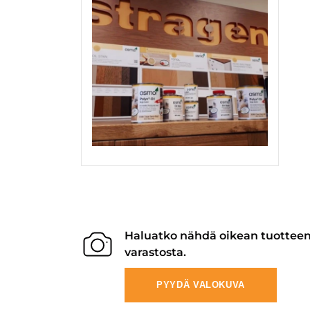
Haluatko nähdä oikean tuottee
varastosta.
PYYDÄ VALOKUVA