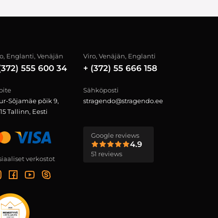
ro, Englanti, Venäjän
Viro, Venäjän, Englanti
(372) 555 600 34
+ (372) 55 666 158
oite
Sähköposti
ur-Sõjamäe põik 9,
stragendo@stragendo.ee
15 Tallinn, Eesti
Google reviews
4.9
51 reviews
iaaliset verkostot