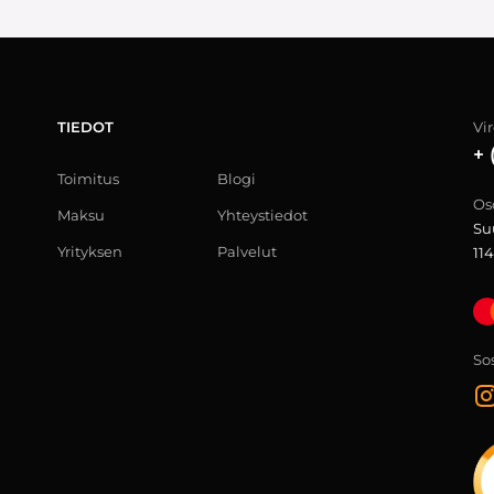
TIEDOT
Vi
+ 
Toimitus
Blogi
Os
Maksu
Yhteystiedot
Su
Yrityksen
Palvelut
114
Sos