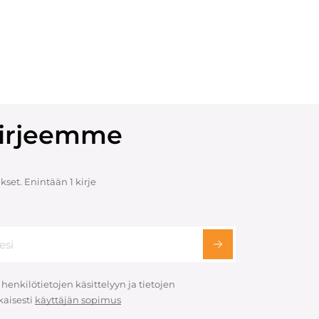
skirjeemme
set. Enintään 1 kirje
 henkilötietojen käsittelyyn ja tietojen
aisesti
käyttäjän sopimus