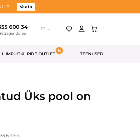
ILP.
Vaata
 555 600 34
ET
@stragendo.ee
LIIMPUITKILPIDE OUTLET
TEENUSED
tud Üks pool on
133.6 €/tk