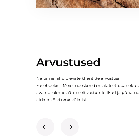
Arvustused
Näitame rahulolevate klientide arvustusi
Facebookist. Meie meeskond on alati ettepanekut
avatud, oleme äärmiselt vastutulelikud ja püüam
aidata kõiki oma külalisi