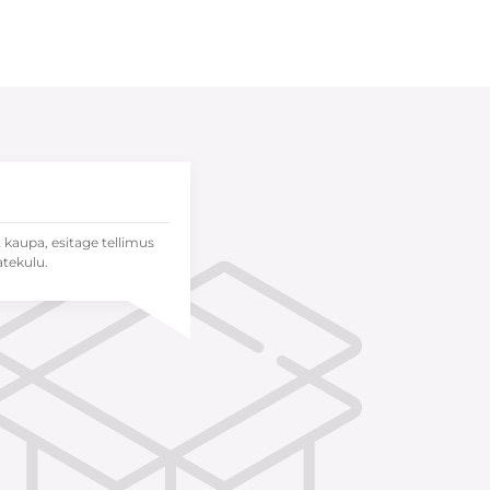
t kaupa, esitage tellimus
atekulu.