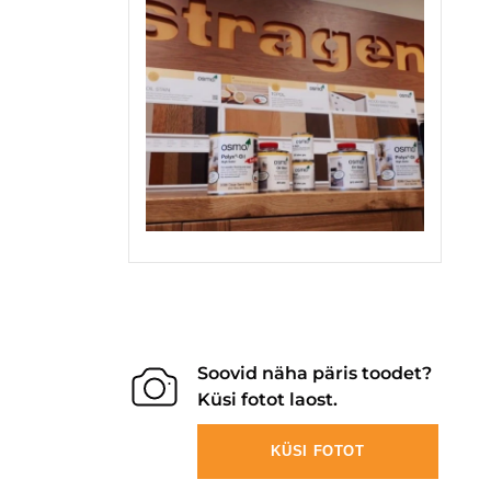
Soovid näha päris toodet?
Küsi fotot laost.
KÜSI FOTOT