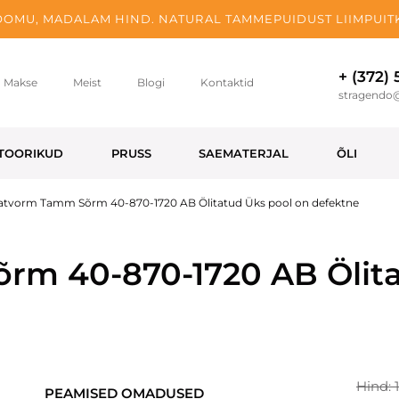
OMU, MADALAM HIND. NATURAL TAMMEPUIDUST LIIMPUITK
+ (372)
Makse
Meist
Blogi
Kontaktid
stragendo
TOORIKUD
PRUSS
SAEMATERJAL
ÕLI
atvorm Tamm Sõrm 40-870-1720 AB Ölitatud Üks pool on defektne
rm 40-870-1720 AB Ölita
Hind: 
PEAMISED OMADUSED