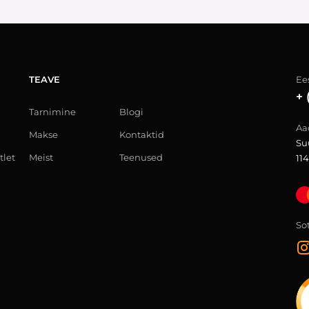
TEAVE
Ees
+ 
Tarnimine
Blogi
Aa
Makse
Kontaktid
Su
tlet
Meist
Teenused
114
So