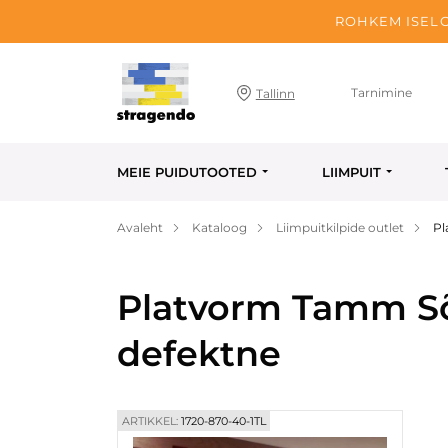
ROHKEM ISELO
Tarnimine
Tallinn
MEIE PUIDUTOOTED
LIIMPUIT
Avaleht
Kataloog
Liimpuitkilpide outlet
Pl
Platvorm Tamm Sõ
defektne
ARTIKKEL:
1720-870-40-1TL