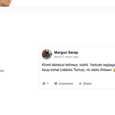
ele
e