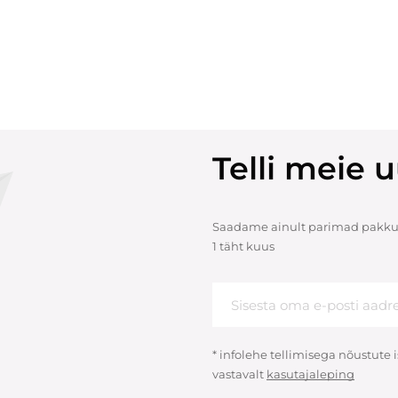
Telli meie u
Saadame ainult parimad pakku
1 täht kuus
* infolehe tellimisega nõustute
vastavalt
kasutajaleping