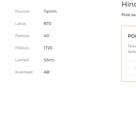
Hind
Puuliik
Tamm
Pole s
Laius
870
Paksus
40
PO
Teav
Pikkus
1720
laos
Lamell
Sõrm.
Kvaliteet
AB