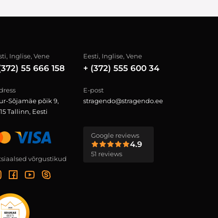
ti, Inglise, Vene
Eesti, Inglise, Vene
(372) 55 666 158
+ (372) 555 600 34
dress
E-post
ur-Sõjamäe põik 9,
stragendo@stragendo.ee
15 Tallinn, Eesti
Google reviews
4.9
51 reviews
tsiaalsed võrgustikud