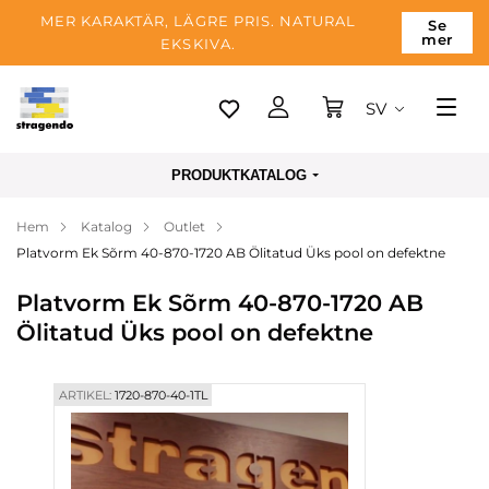
MER KARAKTÄR, LÄGRE PRIS. NATURAL
Se
mer
EKSKIVA.
SV
Tallinn
PRODUKTKATALOG
Leverans
Hem
Katalog
Outlet
Betalning
Platvorm Ek Sõrm 40-870-1720 AB Ölitatud Üks pool on defektne
Om företaget
Platvorm Ek Sõrm 40-870-1720 AB
Blogg
Ölitatud Üks pool on defektne
Kontakter
ARTIKEL:
1720-870-40-1TL