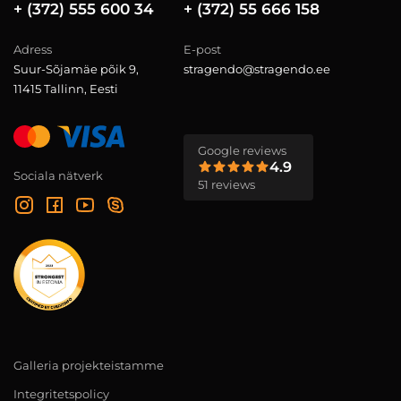
+ (372) 555 600 34
+ (372) 55 666 158
Adress
E-post
Suur-Sõjamäe põik 9,
stragendo@stragendo.ee
11415 Tallinn, Eesti
Google reviews
4.9
Sociala nätverk
51 reviews
Galleria projekteistamme
Integritetspolicy