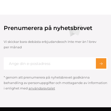
Prenumerera på nyhetsbrevet
Vi skickar bara debästa erbjudandeoch Inte mer än 1 brev
per månad
* genom att prenumerera på nyhetsbrevet godkänna
behandling av personuppgifter och mottagande av information
i enlighet med
användaravtalet