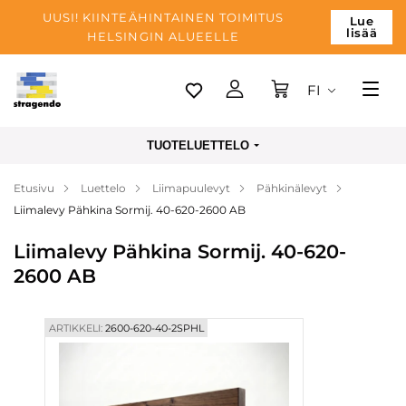
UUSI! KIINTEÄHINTAINEN TOIMITUS
Lue
lisää
HELSINGIN ALUEELLE
FI
Tallinn
TUOTELUETTELO
Toimitus
Etusivu
Luettelo
Liimapuulevyt
Pähkinälevyt
Maksu
Liimalevy Pähkina Sormij. 40-620-2600 AB
Yrityksen
Liimalevy Pähkina Sormij. 40-620-
Blogi
2600 AB
Yhteystiedot
ARTIKKELI:
2600-620-40-2SPHL