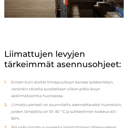
Liimattujen levyjen
tärkeimmät asennusohjeet:
Ennen kuin aloitat liimapuulevyn kanssa työskentelyn,
varsinkin talvella suositellaan viikon pitkä levyn
akklimatisointia huoneessa.
Liimattu paneeli on suunniteltu asennettavaksi huoneisiin,
joiden lämpötila on 10–30 ° C ja suhteellinen kosteus 40–
60%.
Älä pidä liimattua paneelia lämmittimien läheisyydessä.