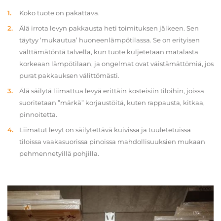
Koko tuote on pakattava.
Älä irrota levyn pakkausta heti toimituksen jälkeen. Sen
täytyy ‘mukautua’ huoneenlämpötilassa. Se on erityisen
välttämätöntä talvella, kun tuote kuljetetaan matalasta
korkeaan lämpötilaan, ja ongelmat ovat väistämättömiä, jos
purat pakkauksen välittömästi.
Älä säilytä liimattua levyä erittäin kosteisiin tiloihin, joissa
suoritetaan ”märkä” korjaustöitä, kuten rappausta, kitkaa,
pinnoitetta.
Liimatut levyt on säilytettävä kuivissa ja tuuletetuissa
tiloissa vaakasuorissa pinoissa mahdollisuuksien mukaan
pehmennetyillä pohjilla.