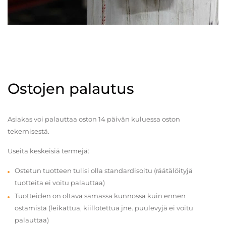
Ostojen palautus
Asiakas voi palauttaa oston 14 päivän kuluessa oston
tekemisestä.
Useita keskeisiä termejä:
Ostetun tuotteen tulisi olla standardisoitu (räätälöityjä
tuotteita ei voitu palauttaa)
Tuotteiden on oltava samassa kunnossa kuin ennen
ostamista (leikattua, kiillotettua jne. puulevyjä ei voitu
palauttaa)