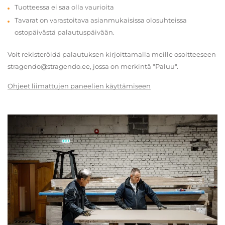
Tuotteessa ei saa olla vaurioita
Tavarat on varastoitava asianmukaisissa olosuhteissa
ostopäivästä palautuspäivään.
Voit rekisteröidä palautuksen kirjoittamalla meille osoitteeseen
stragendo@stragendo.ee, jossa on merkintä "Paluu".
Ohjeet liimattujen paneelien käyttämiseen