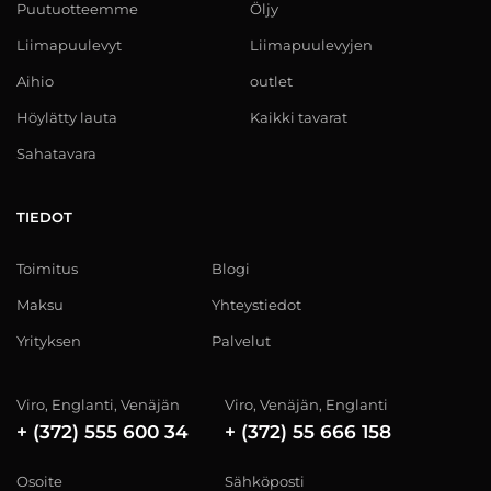
Puutuotteemme
Öljy
Liimapuulevyt
Liimapuulevyjen
Aihio
outlet
Höylätty lauta
Kaikki tavarat
Sahatavara
TIEDOT
Toimitus
Blogi
Maksu
Yhteystiedot
Yrityksen
Palvelut
Viro, Englanti, Venäjän
Viro, Venäjän, Englanti
+ (372) 555 600 34
+ (372) 55 666 158
Osoite
Sähköposti