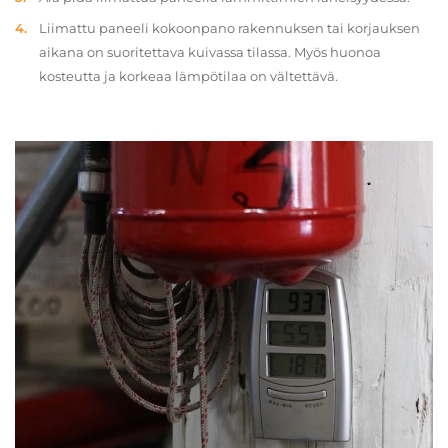
Liimattu paneeli kokoonpano rakennuksen tai korjauksen
aikana on suoritettava kuivassa tilassa. Myös huonoa
kosteutta ja korkeaa lämpötilaa on vältettävä.