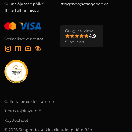
Suur-Sõjamäe põik 9,
stragendo@stragendo.ee
11415 Tallinn, Eesti
Google reviews
4.9
Sosiaaliset verkostot
51 reviews
Galleria projekteistamme
Tietosuojakäytäntö
Käyttöehdot
© 2026 Stragendo Kaikki oikeudet pidätetään