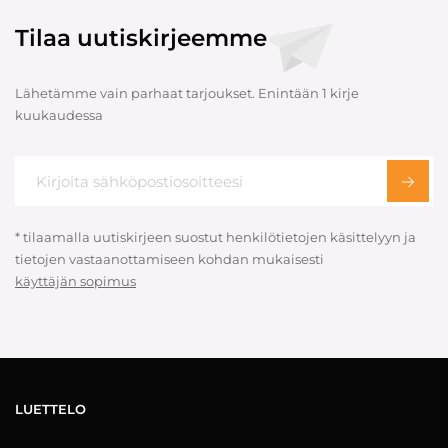
Tilaa uutiskirjeemme
Lähetämme vain parhaat tarjoukset. Enintään 1 kirje
kuukaudessa
* tilaamalla uutiskirjeen suostut henkilötietojen käsittelyyn ja
tietojen vastaanottamiseen kohdan mukaisesti
käyttäjän sopimus
LUETTELO