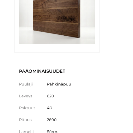
PÄÄOMINAISUUDET
Puulaji
Pähkinäpuu
Leveys
620
Paksuus
40
Pituus
2600
Lamelli
Sõrm.