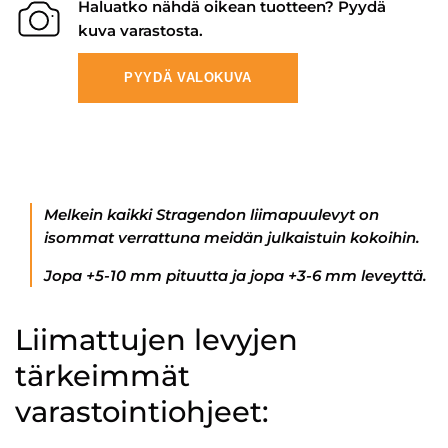
Haluatko nähdä oikean tuotteen? Pyydä
kuva varastosta.
PYYDÄ VALOKUVA
Melkein kaikki Stragendon liimapuulevyt on
isommat verrattuna meidän julkaistuin kokoihin.
Jopa +5-10 mm pituutta ja jopa +3-6 mm leveyttä.
Liimattujen levyjen
tärkeimmät
varastointiohjeet: