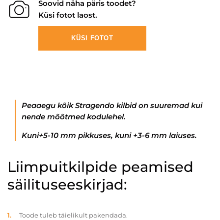
Soovid näha päris toodet?
Küsi fotot laost.
KÜSI FOTOT
Peaaegu kõik Stragendo kilbid on suuremad kui
nende mõõtmed kodulehel.
Kuni+5-10 mm pikkuses, kuni +3-6 mm laiuses.
Liimpuitkilpide peamised
säilituseeskirjad:
Toode tuleb täielikult pakendada.