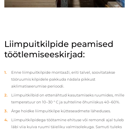
Liimpuitkilpide peamised
töötlemiseeskirjad:
Enne liimpuitkilpide montaaži, eriti talvel, soovitatakse
tööruumis kilpidele pakkuda nädala pikkust
aklimatiseerumise perioodi.
Liimpuitkilbid on ettenähtud kasutamiseks ruumides, mille
temperatuur on 10–30 ° C ja suhteline õhuniiskus 40–60%.
Ärge hoidke liimpuitkilpe kütteseadmete läheduses.
Liimpuitkilpidega töötamine ehituse või remondi ajal tuleb
läbi viia kuiva ruumi täieliku valmisolekuga. Samuti tuleks