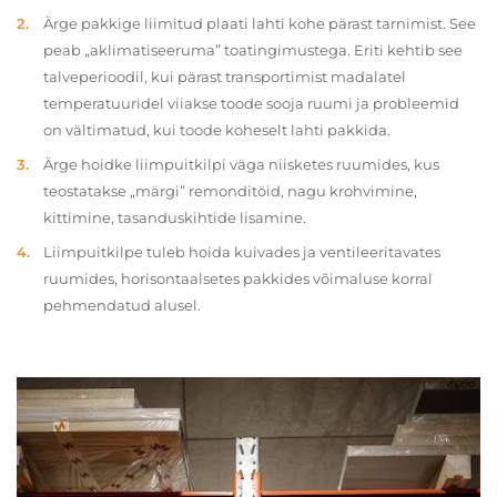
Ärge pakkige liimitud plaati lahti kohe pärast tarnimist. See
peab „aklimatiseeruma” toatingimustega. Eriti kehtib see
talveperioodil, kui pärast transportimist madalatel
temperatuuridel viiakse toode sooja ruumi ja probleemid
on vältimatud, kui toode koheselt lahti pakkida.
Ärge hoidke liimpuitkilpi väga niisketes ruumides, kus
teostatakse „märgi” remonditöid, nagu krohvimine,
kittimine, tasanduskihtide lisamine.
Liimpuitkilpe tuleb hoida kuivades ja ventileeritavates
ruumides, horisontaalsetes pakkides võimaluse korral
pehmendatud alusel.