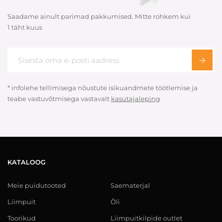
Saadame ainult parimad pakkumised. Mitte rohkem kui
1 täht kuus
* infolehe tellimisega nõustute isikuandmete töötlemise ja
teabe vastuvõtmisega vastavalt
kasutajaleping
KATALOOG
Meie puidutooted
Saematerjal
Liimpuit
Õli
Toorikud
Liimpuitkilpide outlet