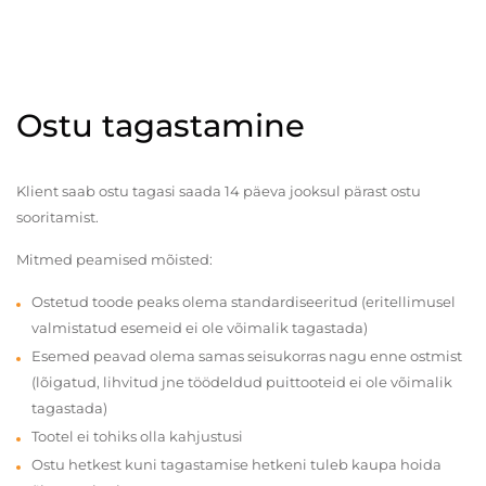
Ostu tagastamine
Klient saab ostu tagasi saada 14 päeva jooksul pärast ostu
sooritamist.
Mitmed peamised mõisted:
Ostetud toode peaks olema standardiseeritud (eritellimusel
valmistatud esemeid ei ole võimalik tagastada)
Esemed peavad olema samas seisukorras nagu enne ostmist
(lõigatud, lihvitud jne töödeldud puittooteid ei ole võimalik
tagastada)
Tootel ei tohiks olla kahjustusi
Ostu hetkest kuni tagastamise hetkeni tuleb kaupa hoida