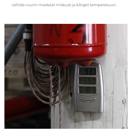
vältida ruumi madalat niiskust ja kõrget temperatuuri.