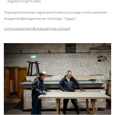
õigetes tingimustes.
Tagasipöördumise registreerimiseks kirjutage meile aadressil
stragendo@stragendo.ee märkega "Tagasi".
Liimitud paneelide kasutamise juhised