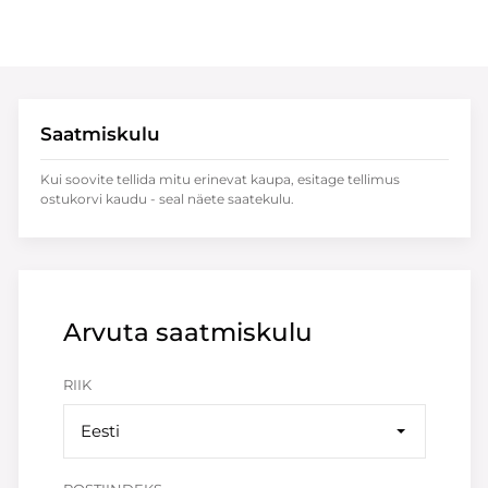
Saatmiskulu
Kui soovite tellida mitu erinevat kaupa, esitage tellimus
ostukorvi kaudu - seal näete saatekulu.
Arvuta saatmiskulu
RIIK
Eesti