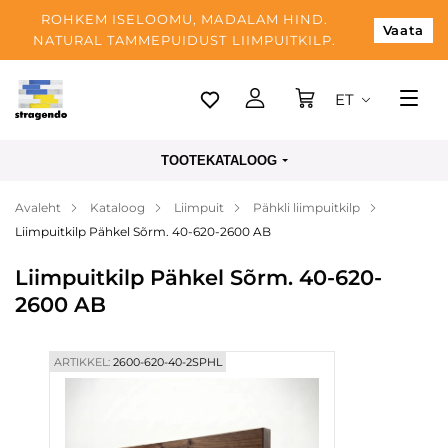
ROHKEM ISELOOMU, MADALAM HIND.
Vaata
NATURAL TAMMEPUIDUST LIIMPUITKILP.
ET
Tallinn
TOOTEKATALOOG
Tarnimine
Avaleht
Kataloog
Liimpuit
Pähkli liimpuitkilp
Makse
Liimpuitkilp Pähkel Sõrm. 40-620-2600 AB
Meist
Liimpuitkilp Pähkel Sõrm. 40-620-
Blogi
2600 AB
Kontaktid
ARTIKKEL:
2600-620-40-2SPHL