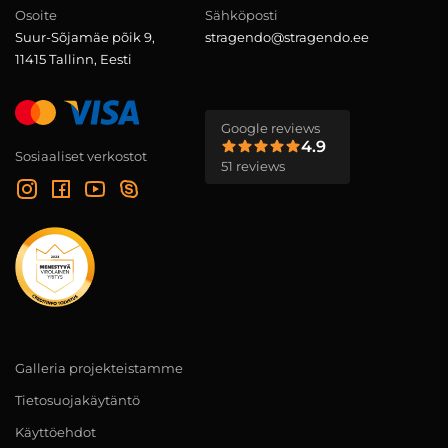
Osoite
Sähköposti
Suur-Sõjamäe põik 9,
stragendo@stragendo.ee
11415 Tallinn, Eesti
Google reviews
4.9
Sosiaaliset verkostot
51 reviews
Galleria projekteistamme
Tietosuojakäytäntö
Käyttöehdot