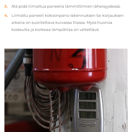
Älä pidä liimattua paneelia lämmittimien läheisyydessä.
Liimattu paneeli kokoonpano rakennuksen tai korjauksen
aikana on suoritettava kuivassa tilassa. Myös huonoa
kosteutta ja korkeaa lämpötilaa on vältettävä.