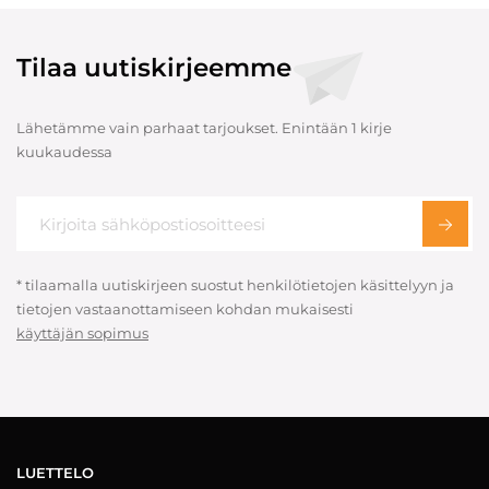
Tilaa uutiskirjeemme
Lähetämme vain parhaat tarjoukset. Enintään 1 kirje
kuukaudessa
* tilaamalla uutiskirjeen suostut henkilötietojen käsittelyyn ja
tietojen vastaanottamiseen kohdan mukaisesti
käyttäjän sopimus
LUETTELO