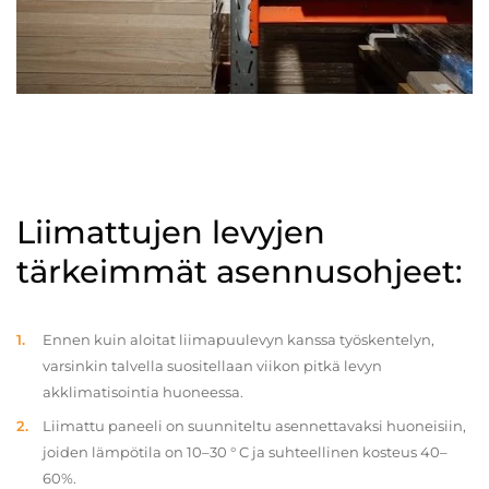
Liimattujen levyjen
tärkeimmät asennusohjeet:
Ennen kuin aloitat liimapuulevyn kanssa työskentelyn,
varsinkin talvella suositellaan viikon pitkä levyn
akklimatisointia huoneessa.
Liimattu paneeli on suunniteltu asennettavaksi huoneisiin,
joiden lämpötila on 10–30 ° C ja suhteellinen kosteus 40–
60%.