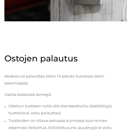
Ostojen palautus
Asiakas voi palauttaa oston 14 päivän kuluessa oston
tekemisestä.
Useita keskeisiä termejä:
Ostetun tuotteen tulisi olla standardisoitu (räätälöityjä
tuotteita ei voitu palauttaa)
Tuotteiden on oltava samassa kunnossa kuin ennen
ostamista (leikattua, kiillotettua jne. puulevyjä ei voitu