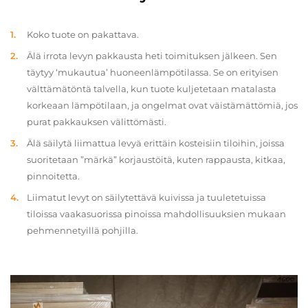
Koko tuote on pakattava.
Älä irrota levyn pakkausta heti toimituksen jälkeen. Sen
täytyy ‘mukautua’ huoneenlämpötilassa. Se on erityisen
välttämätöntä talvella, kun tuote kuljetetaan matalasta
korkeaan lämpötilaan, ja ongelmat ovat väistämättömiä, jos
purat pakkauksen välittömästi.
Älä säilytä liimattua levyä erittäin kosteisiin tiloihin, joissa
suoritetaan ”märkä” korjaustöitä, kuten rappausta, kitkaa,
pinnoitetta.
Liimatut levyt on säilytettävä kuivissa ja tuuletetuissa
tiloissa vaakasuorissa pinoissa mahdollisuuksien mukaan
pehmennetyillä pohjilla.