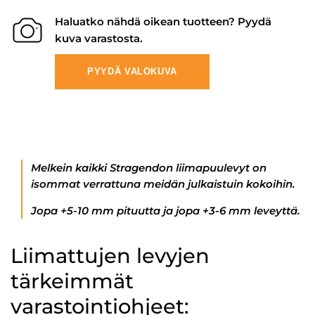
Haluatko nähdä oikean tuotteen? Pyydä
kuva varastosta.
PYYDÄ VALOKUVA
Melkein kaikki Stragendon liimapuulevyt on
isommat verrattuna meidän julkaistuin kokoihin.
Jopa +5-10 mm pituutta ja jopa +3-6 mm leveyttä.
Liimattujen levyjen
tärkeimmät
varastointiohjeet: