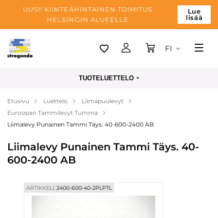
UUSI! KIINTEÄHINTAINEN TOIMITUS
Lue
lisää
HELSINGIN ALUEELLE
FI
Tallinn
TUOTELUETTELO
Toimitus
Etusivu
Luettelo
Liimapuulevyt
Maksu
Euroopan Tammilevyt Tumma
Yrityksen
Liimalevy Punainen Tammi Täys. 40-600-2400 AB
Blogi
Liimalevy Punainen Tammi Täys. 40-
600-2400 AB
Yhteystiedot
ARTIKKELI:
2400-600-40-2PLPTL