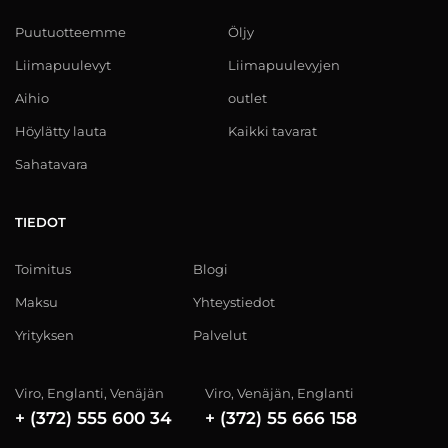
Puutuotteemme
Öljy
Liimapuulevyt
Liimapuulevyjen
Aihio
outlet
Höylätty lauta
Kaikki tavarat
Sahatavara
TIEDOT
Toimitus
Blogi
Maksu
Yhteystiedot
Yrityksen
Palvelut
Viro, Englanti, Venäjän
Viro, Venäjän, Englanti
+ (372) 555 600 34
+ (372) 55 666 158