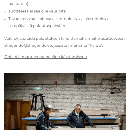
palauttaa)
Tuotteessa ei saa olla vaurioita
Tavarat on varastoitava asianmukaisissa olosuhteissa
ostopäivästä palautuspäivään.
Voit rekisteröidä palautuksen kirjoittamalla meille osoitteeseen
stragendo@stragendo.ee, jossa on merkintä "Paluu".
Ohjeet liimattujen paneelien käyttämiseen