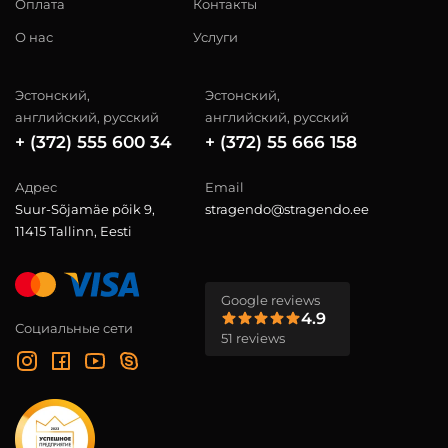
Оплата
Контакты
О нас
Услуги
Эстонский,
Эстонский,
английский, русский
английский, русский
+ (372) 555 600 34
+ (372) 55 666 158
Адрес
Email
Suur-Sõjamäe põik 9,
stragendo@stragendo.ee
11415 Tallinn, Eesti
Google reviews
4.9
Социальные сети
51 reviews