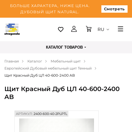
БОЛЬШЕ ХАРАКТЕРА, НИЖЕ ЦЕНА.
Смотреть
ДУБОВЫЙ ЩИТ NATURAL.
RU
Таллинн
КАТАЛОГ ТОВАРОВ
Доставка
Главная
Каталог
Мебельный щит
Оплата
Европейский Дубовый мебельный щит Темный
О нас
Щит Красный Дуб ЦЛ 40-600-2400 AB
Блог
Щит Красный Дуб ЦЛ 40-600-2400
AB
Контакты
АРТИКУЛ:
2400-600-40-2PLPTL