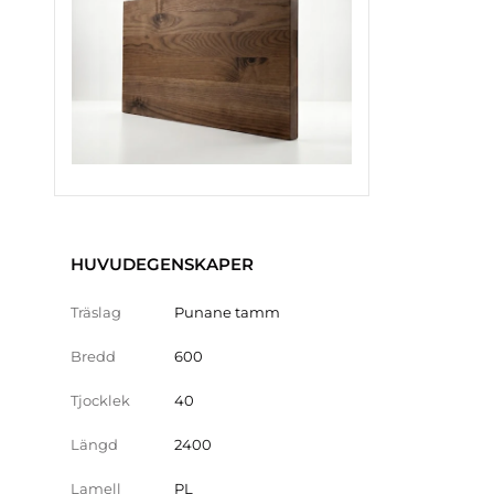
HUVUDEGENSKAPER
Träslag
Punane tamm
Bredd
600
Tjocklek
40
Längd
2400
Lamell
PL