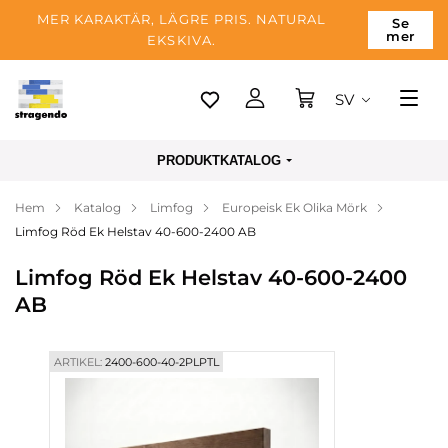
MER KARAKTÄR, LÄGRE PRIS. NATURAL
Se
mer
EKSKIVA.
SV
Tallinn
PRODUKTKATALOG
Leverans
Hem
Katalog
Limfog
Europeisk Ek Olika Mörk
Betalning
Limfog Röd Ek Helstav 40-600-2400 AB
Om företaget
Limfog Röd Ek Helstav 40-600-2400
Blogg
AB
Kontakter
ARTIKEL:
2400-600-40-2PLPTL