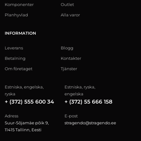
Komponenter
Outlet
Planhyvlad
Alla varor
INFORMATION
Leverans
Blogg
Betalning
Kontakter
Om företaget
Tjänster
Estniska, engelska,
Estniska, ryska,
ryska
engelska
+ (372) 555 600 34
+ (372) 55 666 158
Adress
E-post
Suur-Sõjamäe põik 9,
stragendo@stragendo.ee
11415 Tallinn, Eesti