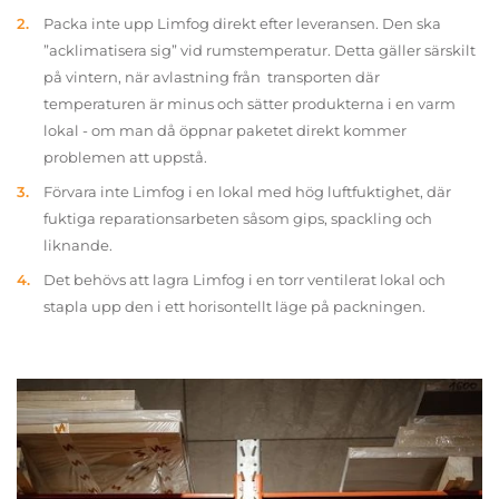
Packa inte upp Limfog direkt efter leveransen. Den ska
”acklimatisera sig” vid rumstemperatur. Detta gäller särskilt
på vintern, när avlastning från transporten där
temperaturen är minus och sätter produkterna i en varm
lokal - om man då öppnar paketet direkt kommer
problemen att uppstå.
Förvara inte Limfog i en lokal med hög luftfuktighet, där
fuktiga reparationsarbeten såsom gips, spackling och
liknande.
Det behövs att lagra Limfog i en torr ventilerat lokal och
stapla upp den i ett horisontellt läge på packningen.