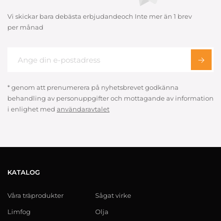
Vi skickar bara debästa erbjudandeoch Inte mer än 1 brev
per månad
* genom att prenumerera på nyhetsbrevet godkänna
behandling av personuppgifter och mottagande av information
i enlighet med
användaravtalet
KATALOG
Våra träprodukter
Sågat virke
Limfog
Olja