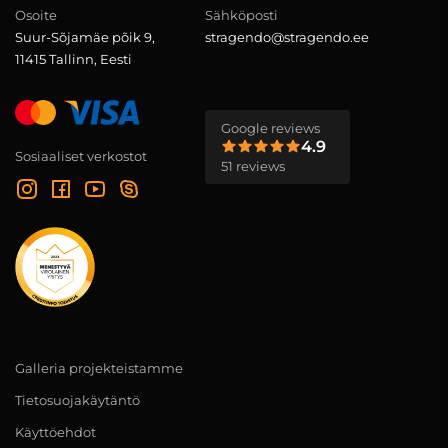
Osoite
Sähköposti
Suur-Sõjamäe põik 9,
stragendo@stragendo.ee
11415 Tallinn, Eesti
Google reviews
4.9
Sosiaaliset verkostot
51 reviews
Galleria projekteistamme
Tietosuojakäytäntö
Käyttöehdot