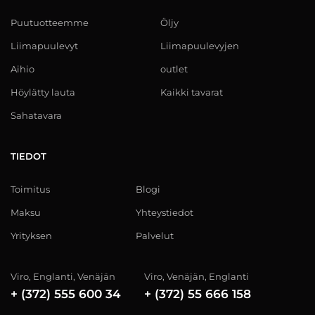
Puutuotteemme
Öljy
Liimapuulevyt
Liimapuulevyjen
Aihio
outlet
Höylätty lauta
Kaikki tavarat
Sahatavara
TIEDOT
Toimitus
Blogi
Maksu
Yhteystiedot
Yrityksen
Palvelut
Viro, Englanti, Venäjän
Viro, Venäjän, Englanti
+ (372) 555 600 34
+ (372) 55 666 158