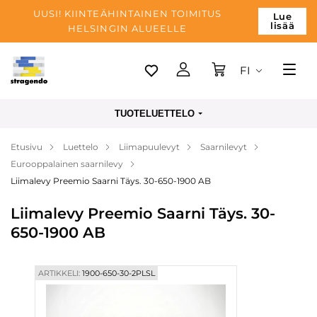
UUSI! KIINTEÄHINTAINEN TOIMITUS
Lue
lisää
HELSINGIN ALUEELLE
FI
Tallinn
TUOTELUETTELO
Toimitus
Etusivu
Luettelo
Liimapuulevyt
Saarnilevyt
Maksu
Eurooppalainen saarnilevy
Yrityksen
Liimalevy Preemio Saarni Täys. 30-650-1900 AB
Blogi
Liimalevy Preemio Saarni Täys. 30-
650-1900 AB
Yhteystiedot
ARTIKKELI:
1900-650-30-2PLSL