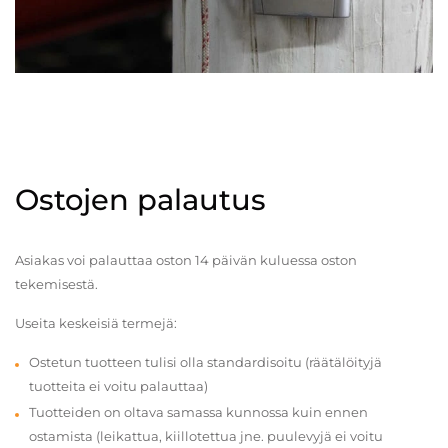
Ostojen palautus
Asiakas voi palauttaa oston 14 päivän kuluessa oston
tekemisestä.
Useita keskeisiä termejä:
Ostetun tuotteen tulisi olla standardisoitu (räätälöityjä
tuotteita ei voitu palauttaa)
Tuotteiden on oltava samassa kunnossa kuin ennen
ostamista (leikattua, kiillotettua jne. puulevyjä ei voitu