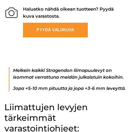
Haluatko nähdä oikean tuotteen? Pyydä
kuva varastosta.
PYYDÄ VALOKUVA
Melkein kaikki Stragendon liimapuulevyt on
isommat verrattuna meidän julkaistuin kokoihin.
Jopa +5-10 mm pituutta ja jopa +3-6 mm leveyttä.
Liimattujen levyjen
tärkeimmät
varastointiohjeet: