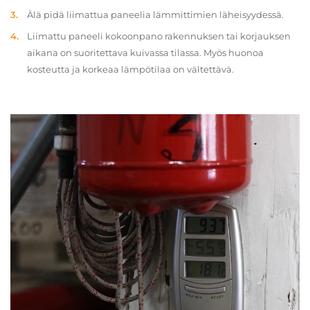
Älä pidä liimattua paneelia lämmittimien läheisyydessä.
Liimattu paneeli kokoonpano rakennuksen tai korjauksen
aikana on suoritettava kuivassa tilassa. Myös huonoa
kosteutta ja korkeaa lämpötilaa on vältettävä.