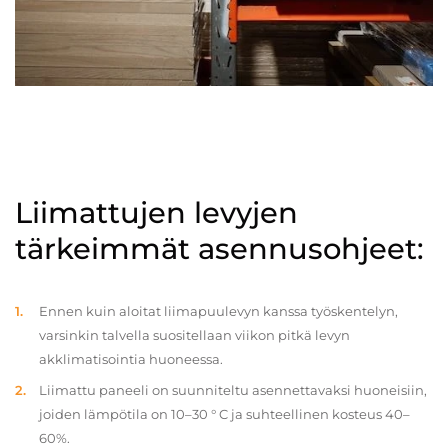
Liimattujen levyjen
tärkeimmät asennusohjeet:
Ennen kuin aloitat liimapuulevyn kanssa työskentelyn,
varsinkin talvella suositellaan viikon pitkä levyn
akklimatisointia huoneessa.
Liimattu paneeli on suunniteltu asennettavaksi huoneisiin,
joiden lämpötila on 10–30 ° C ja suhteellinen kosteus 40–
60%.