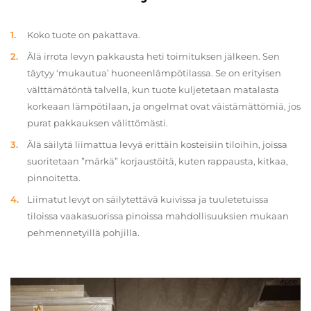
Koko tuote on pakattava.
Älä irrota levyn pakkausta heti toimituksen jälkeen. Sen
täytyy ‘mukautua’ huoneenlämpötilassa. Se on erityisen
välttämätöntä talvella, kun tuote kuljetetaan matalasta
korkeaan lämpötilaan, ja ongelmat ovat väistämättömiä, jos
purat pakkauksen välittömästi.
Älä säilytä liimattua levyä erittäin kosteisiin tiloihin, joissa
suoritetaan ”märkä” korjaustöitä, kuten rappausta, kitkaa,
pinnoitetta.
Liimatut levyt on säilytettävä kuivissa ja tuuletetuissa
tiloissa vaakasuorissa pinoissa mahdollisuuksien mukaan
pehmennetyillä pohjilla.