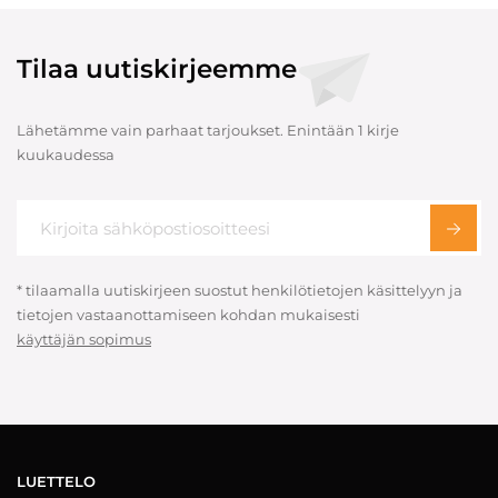
Tilaa uutiskirjeemme
Lähetämme vain parhaat tarjoukset. Enintään 1 kirje
kuukaudessa
* tilaamalla uutiskirjeen suostut henkilötietojen käsittelyyn ja
tietojen vastaanottamiseen kohdan mukaisesti
käyttäjän sopimus
LUETTELO