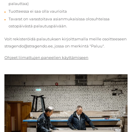
palauttaa)
Tuotteessa ei saa olla vaurioita
Tavarat on varastoitava asianmukaisissa olosuhteissa
ostopäivästä palautuspäivään.
Voit rekisteröidä palautuksen kirjoittamalla meille osoitteeseen
stragendo@stragendo.ee, jossa on merkintä "Paluu".
Ohjeet liimattujen paneelien käyttämiseen