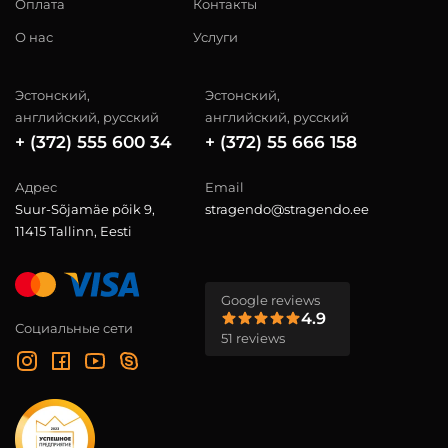
Оплата
Контакты
О нас
Услуги
Эстонский,
Эстонский,
английский, русский
английский, русский
+ (372) 555 600 34
+ (372) 55 666 158
Адрес
Email
Suur-Sõjamäe põik 9,
stragendo@stragendo.ee
11415 Tallinn, Eesti
Google reviews
4.9
Социальные сети
51 reviews