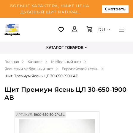
БОЛЬШЕ ХАРАКТЕРА, НИЖЕ ЦЕНА.
Смотреть
ДУБОВЫЙ ЩИТ NATURAL.
RU
Таллинн
КАТАЛОГ ТОВАРОВ
Доставка
Главная
Каталог
Мебельный щит
Оплата
Ясеневый мебельный щит
Европейский ясень
О нас
Щит Премиум Ясень ЦЛ 30-650-1900 AB
Блог
Щит Премиум Ясень ЦЛ 30-650-1900
AB
Контакты
АРТИКУЛ:
1900-650-30-2PLSL