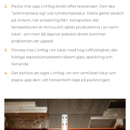
Packa inte upp Limfog direkt efter leveransen. Den ska
”acklimatisera sig” vid rumstemperatur. Detta gäller särskilt
på vintern, när avlastning från transporten där
temperaturen är minus och sätter produkterna i en varm
lokal - om man då öppnar paketet direkt kommer
problemen att uppstå.
Förvara inte Limfog i en lokal med hög luftfuktighet, där
fuktiga reparationsarbeten såsom gips, spackling och
liknande.
Det behövs att lagra Limfog i en torr ventilerat lokal och
stapla upp den i ett horisontellt läge på packningen.