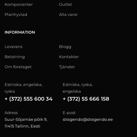
Komponenter
Outlet
Planhyvlad
Alla varor
INFORMATION
Leverans
Blogg
Betalning
Kontakter
Om företaget
Tjänster
Estniska, engelska,
Estniska, ryska,
ryska
engelska
+ (372) 555 600 34
+ (372) 55 666 158
Adress
E-post
Suur-Sõjamäe põik 9,
stragendo@stragendo.ee
11415 Tallinn, Eesti