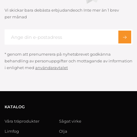
Vi skickar bara debästa erbjudandeoch Inte mer än 1 brev
per månad
* genom att prenumerera på nyhetsbrevet godkänna
behandling av personuppgifter och mottagande av information
i enlighet med
användaravtalet
KATALOG
Våra träprodukter
Sågat virke
Limfog
Olja