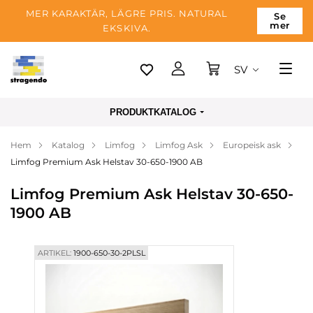
MER KARAKTÄR, LÄGRE PRIS. NATURAL
Se
mer
EKSKIVA.
SV
Tallinn
PRODUKTKATALOG
Leverans
Hem
Katalog
Limfog
Limfog Ask
Europeisk ask
Betalning
Limfog Premium Ask Helstav 30-650-1900 AB
Om företaget
Limfog Premium Ask Helstav 30-650-
Blogg
1900 AB
Kontakter
ARTIKEL:
1900-650-30-2PLSL