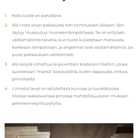
Koko tuote on pakattava.
Älä irrota levyn pakkausta heti toimituksen jälkeen. Sen
täytyy ‘mukautua’ huoneenlämpötilassa. Se on erityisen
välttämätöntä talvella, kun tuote kuljetetaan matalasta
korkeaan lämpötilaan, ja ongelmat ovat väistämättömiä, jos
purat pakkauksen välittömästi.
Älä säilytä liimattua levyä erittäin kosteisiin tiloihin, joissa
suoritetaan ”märkä” korjaustöitä, kuten rappausta, kitkaa,
pinnoitetta.
Liimatut levyt on säilytettävä kuivissa ja tuuletetuissa
tiloissa vaakasuorissa pinoissa mahdollisuuksien mukaan
pehmennetyillä pohjilla.