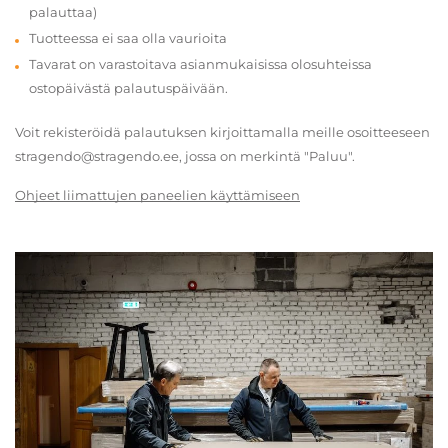
palauttaa)
Tuotteessa ei saa olla vaurioita
Tavarat on varastoitava asianmukaisissa olosuhteissa
ostopäivästä palautuspäivään.
Voit rekisteröidä palautuksen kirjoittamalla meille osoitteeseen
stragendo@stragendo.ee, jossa on merkintä "Paluu".
Ohjeet liimattujen paneelien käyttämiseen