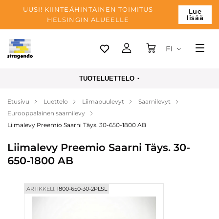
UUSI! KIINTEÄHINTAINEN TOIMITUS
Lue
lisää
HELSINGIN ALUEELLE
FI
Tallinn
TUOTELUETTELO
Toimitus
Etusivu
Luettelo
Liimapuulevyt
Saarnilevyt
Maksu
Eurooppalainen saarnilevy
Yrityksen
Liimalevy Preemio Saarni Täys. 30-650-1800 AB
Blogi
Liimalevy Preemio Saarni Täys. 30-
650-1800 AB
Yhteystiedot
ARTIKKELI:
1800-650-30-2PLSL