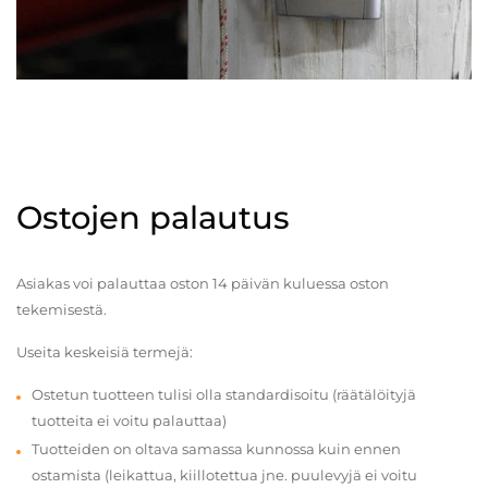
Ostojen palautus
Asiakas voi palauttaa oston 14 päivän kuluessa oston
tekemisestä.
Useita keskeisiä termejä:
Ostetun tuotteen tulisi olla standardisoitu (räätälöityjä
tuotteita ei voitu palauttaa)
Tuotteiden on oltava samassa kunnossa kuin ennen
ostamista (leikattua, kiillotettua jne. puulevyjä ei voitu