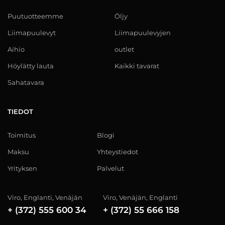
Puutuotteemme
Öljy
Liimapuulevyt
Liimapuulevyjen
Aihio
outlet
Höylätty lauta
Kaikki tavarat
Sahatavara
TIEDOT
Toimitus
Blogi
Maksu
Yhteystiedot
Yrityksen
Palvelut
Viro, Englanti, Venäjän
Viro, Venäjän, Englanti
+ (372) 555 600 34
+ (372) 55 666 158