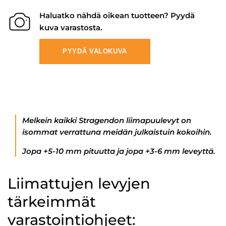
Haluatko nähdä oikean tuotteen? Pyydä
kuva varastosta.
PYYDÄ VALOKUVA
Melkein kaikki Stragendon liimapuulevyt on
isommat verrattuna meidän julkaistuin kokoihin.
Jopa +5-10 mm pituutta ja jopa +3-6 mm leveyttä.
Liimattujen levyjen
tärkeimmät
varastointiohjeet: