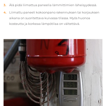
Älä pidä liimattua paneelia lämmittimien läheisyydessä.
Liimattu paneeli kokoonpano rakennuksen tai korjauksen
aikana on suoritettava kuivassa tilassa. Myös huonoa
kosteutta ja korkeaa lämpötilaa on vältettävä.