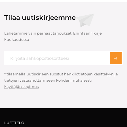
Tilaa uutiskirjeemme
Lähetämme vain parhaat tarjoukset. Enintään 1 kirje
kuukaudessa
* tilaamalla uutiskirjeen suostut henkilötietojen käsittelyyn ja
tietojen vastaanottamiseen kohdan mukaisesti
käyttäjän sopimus
LUETTELO