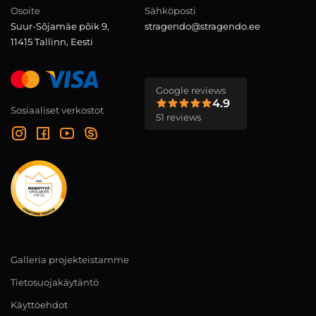
Osoite
Sähköposti
Suur-Sõjamäe põik 9,
stragendo@stragendo.ee
11415 Tallinn, Eesti
Google reviews
4.9
Sosiaaliset verkostot
51 reviews
Galleria projekteistamme
Tietosuojakäytäntö
Käyttöehdot