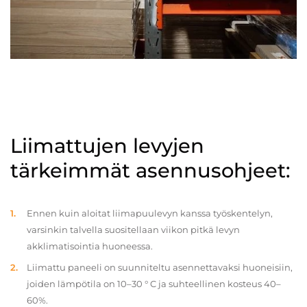
Liimattujen levyjen
tärkeimmät asennusohjeet:
Ennen kuin aloitat liimapuulevyn kanssa työskentelyn,
varsinkin talvella suositellaan viikon pitkä levyn
akklimatisointia huoneessa.
Liimattu paneeli on suunniteltu asennettavaksi huoneisiin,
joiden lämpötila on 10–30 ° C ja suhteellinen kosteus 40–
60%.