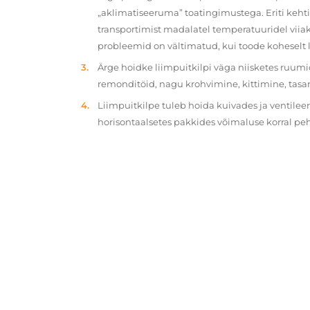
„aklimatiseeruma” toatingimustega. Eriti kehtib
transportimist madalatel temperatuuridel viiak
probleemid on vältimatud, kui toode koheselt 
Ärge hoidke liimpuitkilpi väga niisketes ruumi
remonditöid, nagu krohvimine, kittimine, tasa
Liimpuitkilpe tuleb hoida kuivades ja ventilee
horisontaalsetes pakkides võimaluse korral p