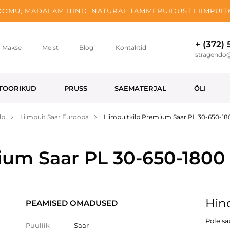
OMU, MADALAM HIND. NATURAL TAMMEPUIDUST LIIMPUITK
+ (372)
Makse
Meist
Blogi
Kontaktid
stragendo
TOORIKUD
PRUSS
SAEMATERJAL
ÕLI
lp
Liimpuit Saar Euroopa
Liimpuitkilp Premium Saar PL 30-650-1
ium Saar PL 30-650-1800
Hind
PEAMISED OMADUSED
Pole s
Puuliik
Saar