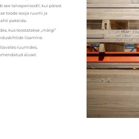
 see talveperioodil, kui pärast
se toode sooja ruumi ja
lahti pakkida.
des, kus teostatakse „märgi”
nduskihtide lisamine.
ritavates ruumides,
ehmendatud alusel.