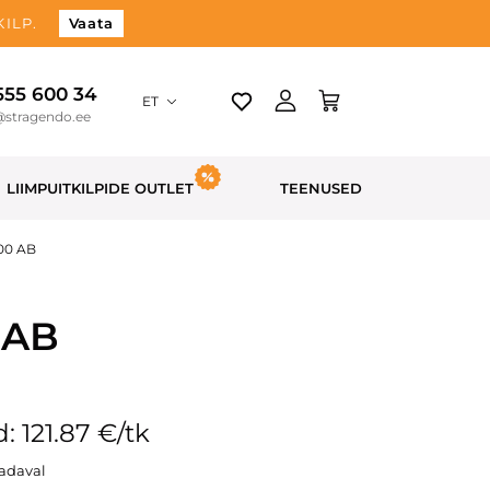
ILP.
Vaata
 555 600 34
ET
@stragendo.ee
LIIMPUITKILPIDE OUTLET
TEENUSED
800 AB
 AB
: 121.87 €/tk
aadaval