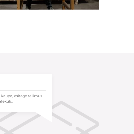
t kaupa, esitage tellimus
atekulu.