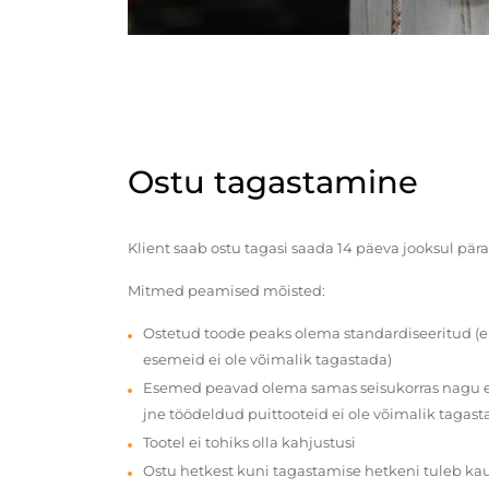
Ostu tagastamine
Klient saab ostu tagasi saada 14 päeva jooksul pära
Mitmed peamised mõisted:
Ostetud toode peaks olema standardiseeritud (e
esemeid ei ole võimalik tagastada)
Esemed peavad olema samas seisukorras nagu en
jne töödeldud puittooteid ei ole võimalik tagast
Tootel ei tohiks olla kahjustusi
Ostu hetkest kuni tagastamise hetkeni tuleb ka