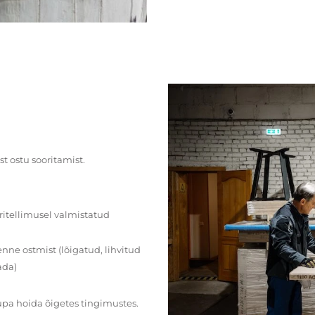
st ostu sooritamist.
ritellimusel valmistatud
ne ostmist (lõigatud, lihvitud
ada)
upa hoida õigetes tingimustes.