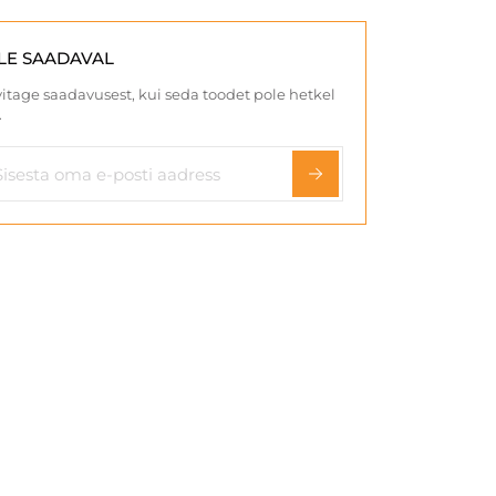
LE SAADAVAL
itage saadavusest, kui seda toodet pole hetkel
.