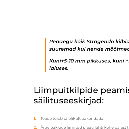
Peaaegu kõik Stragendo kilbi
suuremad kui nende mõõtmed
Kuni+5-10 mm pikkuses, kuni 
laiuses.
Liimpuitkilpide peam
säilituseeskirjad:
Toode tuleb täielikult pakendada.
Ärge pakkige liimitud plaati lahti kohe pärast 