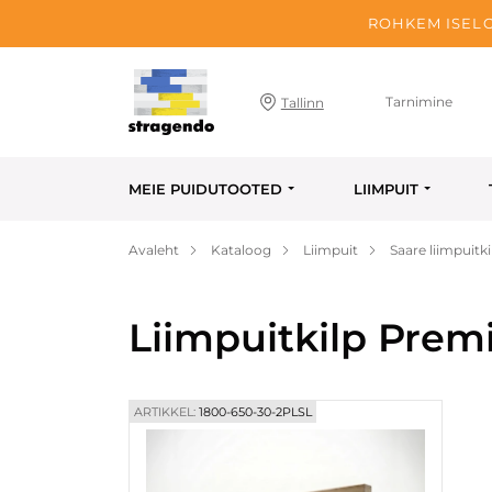
ROHKEM ISELO
Tarnimine
Tallinn
MEIE PUIDUTOOTED
LIIMPUIT
Avaleht
Kataloog
Liimpuit
Saare liimpuitki
Liimpuitkilp Prem
ARTIKKEL:
1800-650-30-2PLSL