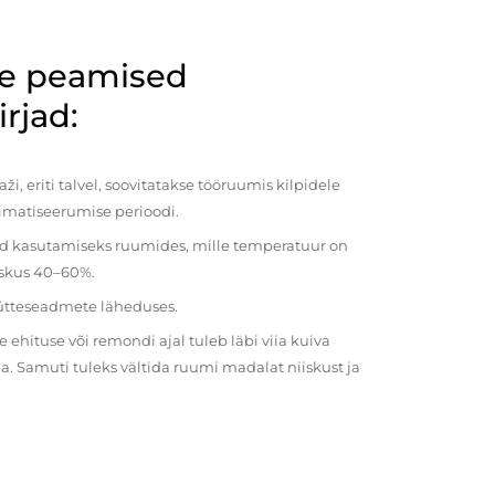
de peamised
rjad:
i, eriti talvel, soovitatakse tööruumis kilpidele
imatiseerumise perioodi.
ud kasutamiseks ruumides, mille temperatuur on
iiskus 40–60%.
kütteseadmete läheduses.
ehituse või remondi ajal tuleb läbi viia kuiva
a. Samuti tuleks vältida ruumi madalat niiskust ja