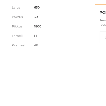
Laius
650
PO
Paksus
30
Teav
laos
Pikkus
1800
Lamell
PL
Kvaliteet
AB