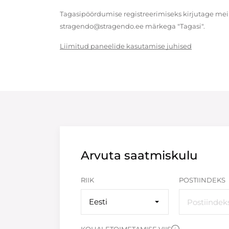
Tagasipöördumise registreerimiseks kirjutage meil
stragendo@stragendo.ee märkega "Tagasi".
Liimitud paneelide kasutamise juhised
Arvuta saatmiskulu
RIIK
POSTIINDEKS
Eesti