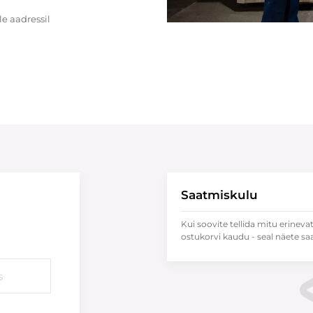
e aadressil
Saatmiskulu
Kui soovite tellida mitu erineva
ostukorvi kaudu - seal näete sa