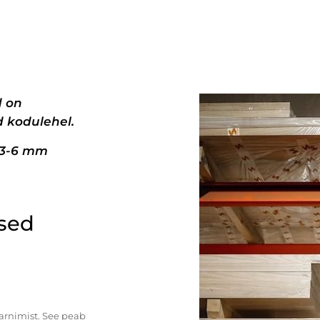
d on
 kodulehel.
+3-6 mm
ised
tarnimist. See peab