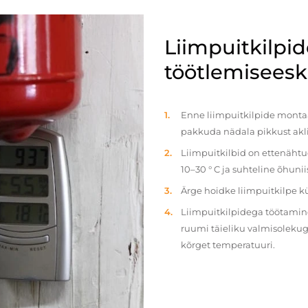
Liimpuitkilpi
töötlemiseeski
Enne liimpuitkilpide montaaž
pakkuda nädala pikkust akl
Liimpuitkilbid on ettenäht
10–30 ° C ja suhteline õhun
Ärge hoidke liimpuitkilpe 
Liimpuitkilpidega töötamine 
ruumi täieliku valmisolekug
kõrget temperatuuri.