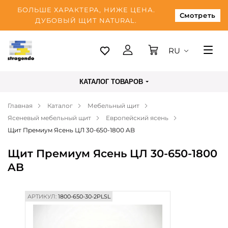
БОЛЬШЕ ХАРАКТЕРА, НИЖЕ ЦЕНА.
Смотреть
ДУБОВЫЙ ЩИТ NATURAL.
RU
Таллинн
КАТАЛОГ ТОВАРОВ
Доставка
Главная
Каталог
Мебельный щит
Оплата
Ясеневый мебельный щит
Европейский ясень
О нас
Щит Премиум Ясень ЦЛ 30-650-1800 AB
Блог
Щит Премиум Ясень ЦЛ 30-650-1800
AB
Контакты
АРТИКУЛ:
1800-650-30-2PLSL