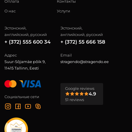
Оплата
Контакты
О нас
Услуги
Эстонский,
Эстонский,
английский, русский
английский, русский
+ (372) 555 600 34
+ (372) 55 666 158
Адрес
Email
Suur-Sõjamäe põik 9,
stragendo@stragendo.ee
11415 Tallinn, Eesti
Google reviews
4.9
Социальные сети
51 reviews