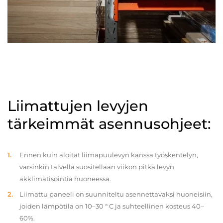
Liimattujen levyjen
tärkeimmät asennusohjeet:
Ennen kuin aloitat liimapuulevyn kanssa työskentelyn,
varsinkin talvella suositellaan viikon pitkä levyn
akklimatisointia huoneessa.
Liimattu paneeli on suunniteltu asennettavaksi huoneisiin,
joiden lämpötila on 10–30 ° C ja suhteellinen kosteus 40–
60%.