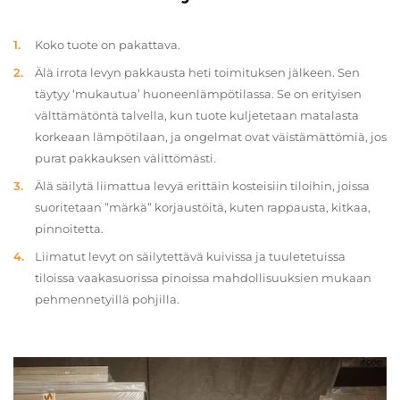
Koko tuote on pakattava.
Älä irrota levyn pakkausta heti toimituksen jälkeen. Sen
täytyy ‘mukautua’ huoneenlämpötilassa. Se on erityisen
välttämätöntä talvella, kun tuote kuljetetaan matalasta
korkeaan lämpötilaan, ja ongelmat ovat väistämättömiä, jos
purat pakkauksen välittömästi.
Älä säilytä liimattua levyä erittäin kosteisiin tiloihin, joissa
suoritetaan ”märkä” korjaustöitä, kuten rappausta, kitkaa,
pinnoitetta.
Liimatut levyt on säilytettävä kuivissa ja tuuletetuissa
tiloissa vaakasuorissa pinoissa mahdollisuuksien mukaan
pehmennetyillä pohjilla.