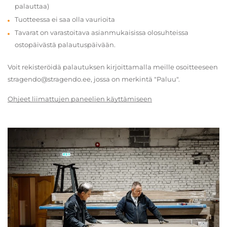
palauttaa)
Tuotteessa ei saa olla vaurioita
Tavarat on varastoitava asianmukaisissa olosuhteissa
ostopäivästä palautuspäivään.
Voit rekisteröidä palautuksen kirjoittamalla meille osoitteeseen
stragendo@stragendo.ee, jossa on merkintä "Paluu".
Ohjeet liimattujen paneelien käyttämiseen