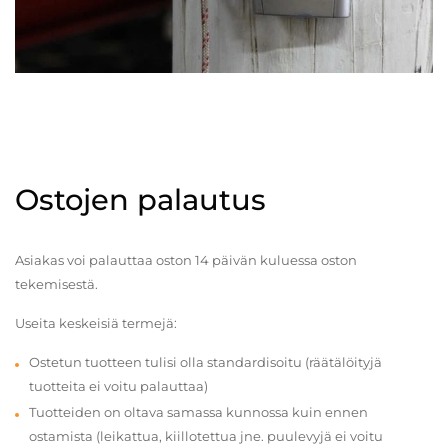
Ostojen palautus
Asiakas voi palauttaa oston 14 päivän kuluessa oston
tekemisestä.
Useita keskeisiä termejä:
Ostetun tuotteen tulisi olla standardisoitu (räätälöityjä
tuotteita ei voitu palauttaa)
Tuotteiden on oltava samassa kunnossa kuin ennen
ostamista (leikattua, kiillotettua jne. puulevyjä ei voitu