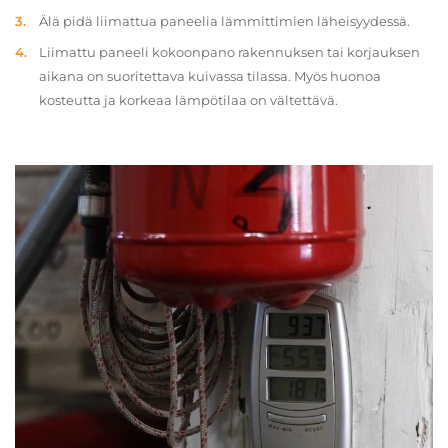
Älä pidä liimattua paneelia lämmittimien läheisyydessä.
Liimattu paneeli kokoonpano rakennuksen tai korjauksen
aikana on suoritettava kuivassa tilassa. Myös huonoa
kosteutta ja korkeaa lämpötilaa on vältettävä.