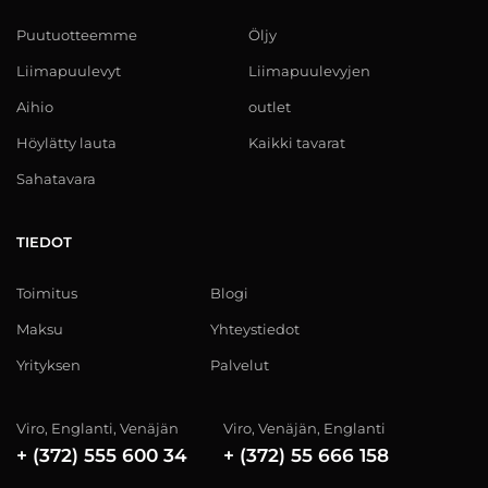
Puutuotteemme
Öljy
Liimapuulevyt
Liimapuulevyjen
Aihio
outlet
Höylätty lauta
Kaikki tavarat
Sahatavara
TIEDOT
Toimitus
Blogi
Maksu
Yhteystiedot
Yrityksen
Palvelut
Viro, Englanti, Venäjän
Viro, Venäjän, Englanti
+ (372) 555 600 34
+ (372) 55 666 158