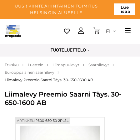
UUSI! KIINTEÄHINTAINEN TOIMITUS
Lue
lisää
HELSINGIN ALUEELLE
FI
Tallinn
TUOTELUETTELO
Toimitus
Etusivu
Luettelo
Liimapuulevyt
Saarnilevyt
Maksu
Eurooppalainen saarnilevy
Yrityksen
Liimalevy Preemio Saarni Täys. 30-650-1600 AB
Blogi
Liimalevy Preemio Saarni Täys. 30-
650-1600 AB
Yhteystiedot
ARTIKKELI:
1600-650-30-2PLSL