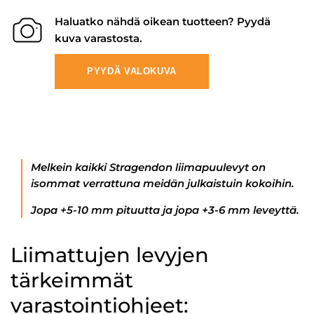
Haluatko nähdä oikean tuotteen? Pyydä
kuva varastosta.
PYYDÄ VALOKUVA
Melkein kaikki Stragendon liimapuulevyt on
isommat verrattuna meidän julkaistuin kokoihin.
Jopa +5-10 mm pituutta ja jopa +3-6 mm leveyttä.
Liimattujen levyjen
tärkeimmät
varastointiohjeet: