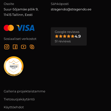
Osoite
Sähköposti
Suur-Sõjamäe põik 9,
stragendo@stragendo.ee
11415 Tallinn, Eesti
Google reviews
4.9
Sosiaaliset verkostot
51 reviews
Galleria projekteistamme
Tietosuojakäytäntö
Käyttöehdot