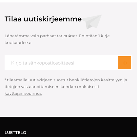
Tilaa uutiskirjeemme
Lähetämme vain parhaat tarjoukset. Enintään 1 kirje
kuukaudessa
* tilaamalla uutiskirjeen suostut henkilötietojen käsittelyyn ja
tietojen vastaanottamiseen kohdan mukaisesti
käyttäjän sopimus
LUETTELO