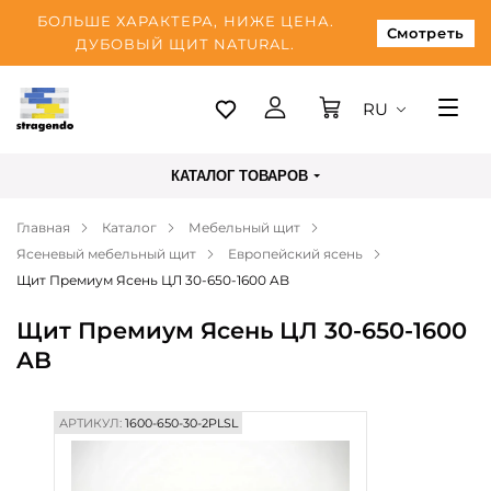
БОЛЬШЕ ХАРАКТЕРА, НИЖЕ ЦЕНА.
Смотреть
ДУБОВЫЙ ЩИТ NATURAL.
RU
Таллинн
КАТАЛОГ ТОВАРОВ
Доставка
Главная
Каталог
Мебельный щит
Оплата
Ясеневый мебельный щит
Европейский ясень
О нас
Щит Премиум Ясень ЦЛ 30-650-1600 AB
Блог
Щит Премиум Ясень ЦЛ 30-650-1600
AB
Контакты
АРТИКУЛ:
1600-650-30-2PLSL