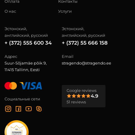
Оплата
Контакты
О нас
Услуги
Эстонский,
Эстонский,
английский, русский
английский, русский
+ (372) 555 600 34
+ (372) 55 666 158
Адрес
Email
Suur-Sõjamäe põik 9,
stragendo@stragendo.ee
11415 Tallinn, Eesti
Google reviews
4.9
Социальные сети
51 reviews