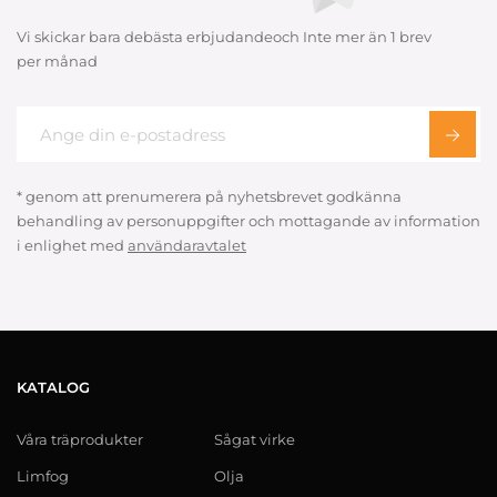
Vi skickar bara debästa erbjudandeoch Inte mer än 1 brev
per månad
* genom att prenumerera på nyhetsbrevet godkänna
behandling av personuppgifter och mottagande av information
i enlighet med
användaravtalet
KATALOG
Våra träprodukter
Sågat virke
Limfog
Olja