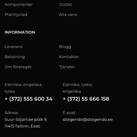
Komponenter
Outlet
Planhyvlad
Alla varor
INFORMATION
Leverans
Blogg
Betalning
Kontakter
Om företaget
Tjänster
Estniska, engelska,
Estniska, ryska,
ryska
engelska
+ (372) 555 600 34
+ (372) 55 666 158
Adress
E-post
Suur-Sõjamäe põik 9,
stragendo@stragendo.ee
11415 Tallinn, Eesti