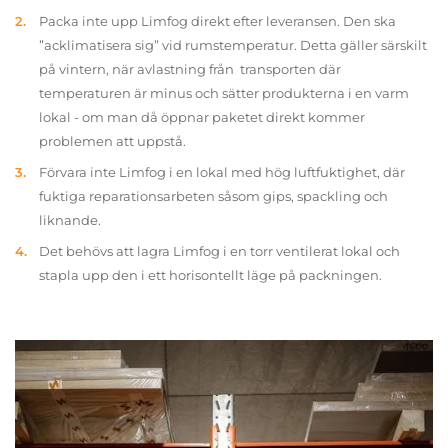
Packa inte upp Limfog direkt efter leveransen. Den ska
”acklimatisera sig” vid rumstemperatur. Detta gäller särskilt
på vintern, när avlastning från transporten där
temperaturen är minus och sätter produkterna i en varm
lokal - om man då öppnar paketet direkt kommer
problemen att uppstå.
Förvara inte Limfog i en lokal med hög luftfuktighet, där
fuktiga reparationsarbeten såsom gips, spackling och
liknande.
Det behövs att lagra Limfog i en torr ventilerat lokal och
stapla upp den i ett horisontellt läge på packningen.