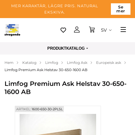
MER KARAKTÄR, LÄGRE PRIS. NATURAL
Se
mer
EKSKIVA.
SV
Tallinn
PRODUKTKATALOG
Leverans
Hem
Katalog
Limfog
Limfog Ask
Europeisk ask
Betalning
Limfog Premium Ask Helstav 30-650-1600 AB
Om företaget
Limfog Premium Ask Helstav 30-650-
Blogg
1600 AB
Kontakter
ARTIKEL:
1600-650-30-2PLSL