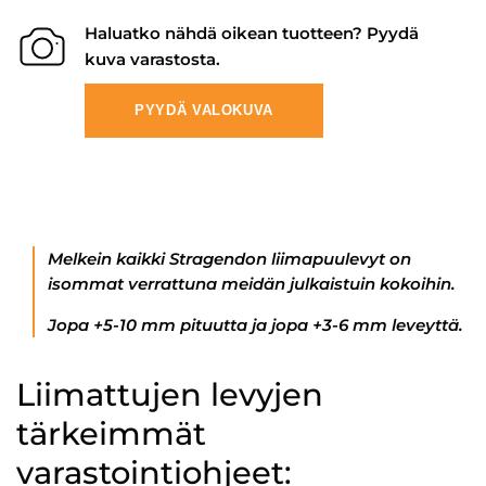
Haluatko nähdä oikean tuotteen? Pyydä
kuva varastosta.
PYYDÄ VALOKUVA
Melkein kaikki Stragendon liimapuulevyt on
isommat verrattuna meidän julkaistuin kokoihin.
Jopa +5-10 mm pituutta ja jopa +3-6 mm leveyttä.
Liimattujen levyjen
tärkeimmät
varastointiohjeet: