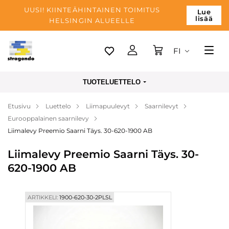
UUSI! KIINTEÄHINTAINEN TOIMITUS
Lue
lisää
HELSINGIN ALUEELLE
FI
Tallinn
TUOTELUETTELO
Toimitus
Etusivu
Luettelo
Liimapuulevyt
Saarnilevyt
Maksu
Eurooppalainen saarnilevy
Yrityksen
Liimalevy Preemio Saarni Täys. 30-620-1900 AB
Blogi
Liimalevy Preemio Saarni Täys. 30-
620-1900 AB
Yhteystiedot
ARTIKKELI:
1900-620-30-2PLSL