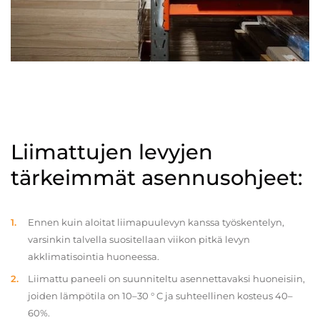
Liimattujen levyjen
tärkeimmät asennusohjeet:
Ennen kuin aloitat liimapuulevyn kanssa työskentelyn,
varsinkin talvella suositellaan viikon pitkä levyn
akklimatisointia huoneessa.
Liimattu paneeli on suunniteltu asennettavaksi huoneisiin,
joiden lämpötila on 10–30 ° C ja suhteellinen kosteus 40–
60%.