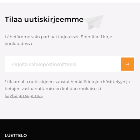
Tilaa uutiskirjeemme
Lähetämme vain parhaat tarjoukset. Enintään 1 kirje
kuukaudessa
* tilaamalla uutiskirjeen suostut henkilötietojen käsittelyyn ja
tietojen vastaanottamiseen kohdan mukaisesti
käyttäjän sopimus
LUETTELO