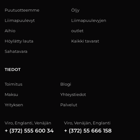
Puutuotteemme
Öljy
Liimapuulevyt
Liimapuulevyjen
Aihio
outlet
Höylätty lauta
Kaikki tavarat
Sahatavara
TIEDOT
Toimitus
Blogi
Maksu
Yhteystiedot
Yrityksen
Palvelut
Viro, Englanti, Venäjän
Viro, Venäjän, Englanti
+ (372) 555 600 34
+ (372) 55 666 158