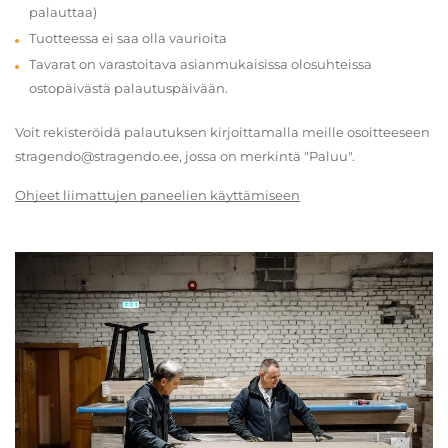
palauttaa)
Tuotteessa ei saa olla vaurioita
Tavarat on varastoitava asianmukaisissa olosuhteissa
ostopäivästä palautuspäivään.
Voit rekisteröidä palautuksen kirjoittamalla meille osoitteeseen
stragendo@stragendo.ee, jossa on merkintä "Paluu".
Ohjeet liimattujen paneelien käyttämiseen