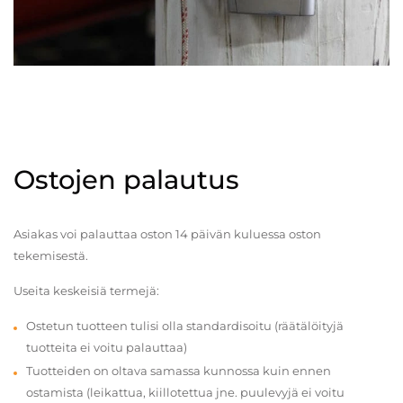
Ostojen palautus
Asiakas voi palauttaa oston 14 päivän kuluessa oston
tekemisestä.
Useita keskeisiä termejä:
Ostetun tuotteen tulisi olla standardisoitu (räätälöityjä
tuotteita ei voitu palauttaa)
Tuotteiden on oltava samassa kunnossa kuin ennen
ostamista (leikattua, kiillotettua jne. puulevyjä ei voitu