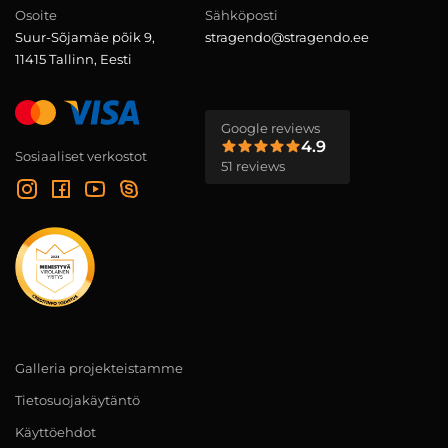
Osoite
Sähköposti
Suur-Sõjamäe põik 9,
stragendo@stragendo.ee
11415 Tallinn, Eesti
Google reviews
4.9
Sosiaaliset verkostot
51 reviews
Galleria projekteistamme
Tietosuojakäytäntö
Käyttöehdot