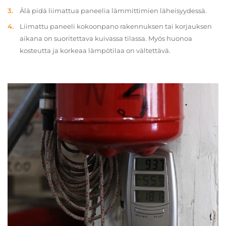
Älä pidä liimattua paneelia lämmittimien läheisyydessä.
Liimattu paneeli kokoonpano rakennuksen tai korjauksen
aikana on suoritettava kuivassa tilassa. Myös huonoa
kosteutta ja korkeaa lämpötilaa on vältettävä.