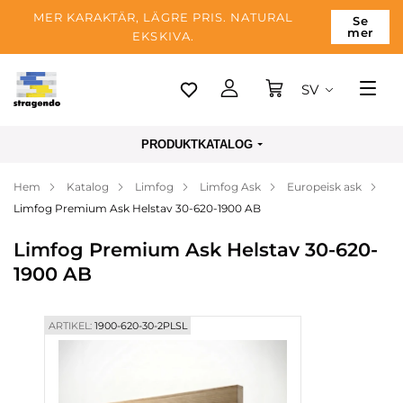
MER KARAKTÄR, LÄGRE PRIS. NATURAL
Se
mer
EKSKIVA.
SV
Tallinn
PRODUKTKATALOG
Leverans
Hem
Katalog
Limfog
Limfog Ask
Europeisk ask
Betalning
Limfog Premium Ask Helstav 30-620-1900 AB
Om företaget
Limfog Premium Ask Helstav 30-620-
Blogg
1900 AB
Kontakter
ARTIKEL:
1900-620-30-2PLSL