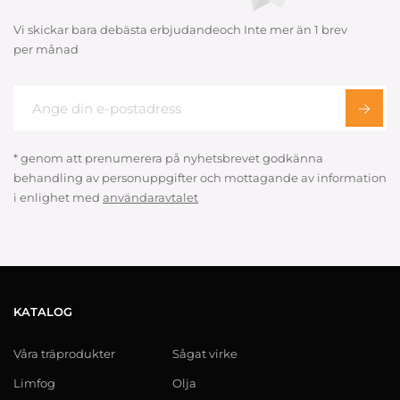
Vi skickar bara debästa erbjudandeoch Inte mer än 1 brev
per månad
* genom att prenumerera på nyhetsbrevet godkänna
behandling av personuppgifter och mottagande av information
i enlighet med
användaravtalet
KATALOG
Våra träprodukter
Sågat virke
Limfog
Olja