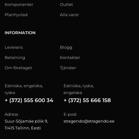
Komponenter
Outlet
Planhyvlad
Alla varor
INFORMATION
Leverans
Blogg
Betalning
Kontakter
Om företaget
Tjänster
Estniska, engelska,
Estniska, ryska,
ryska
engelska
+ (372) 555 600 34
+ (372) 55 666 158
Adress
E-post
Suur-Sõjamäe põik 9,
stragendo@stragendo.ee
11415 Tallinn, Eesti