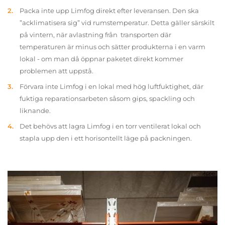
Packa inte upp Limfog direkt efter leveransen. Den ska
”acklimatisera sig” vid rumstemperatur. Detta gäller särskilt
på vintern, när avlastning från transporten där
temperaturen är minus och sätter produkterna i en varm
lokal - om man då öppnar paketet direkt kommer
problemen att uppstå.
Förvara inte Limfog i en lokal med hög luftfuktighet, där
fuktiga reparationsarbeten såsom gips, spackling och
liknande.
Det behövs att lagra Limfog i en torr ventilerat lokal och
stapla upp den i ett horisontellt läge på packningen.